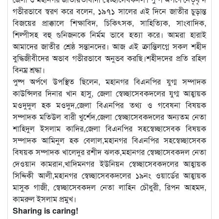
গভীরভাবে স্বরণ করে বলেন, ১৯৭১ সালের এই দিনে জাতীর চুড়ান্ত
বিজয়ের প্রাক্কালে শিক্ষাবিদ, চিকিৎসক, সাহিত্যিক, সাংবাদিক,
শিল্পীসহ বহু গুনিজনকে নির্মম ভাবে হত্যা করে। আমরা হারাই
আমাদের জাতীর শ্রেষ্ঠ সন্তানদের। আজ এই ক্রান্তিলগ্নে সকল শহীদ
বুদ্ধিজীবীদের অভাব গভীরভাবে অনুভব করছি।শহীদদের প্রতি রহিল
বিনম্র শ্রদ্ধা।
পুষ্প অর্পণে উপস্থিত ছিলেন, মহানগর বিএনপির যুগ্ম সম্পাদক
কাউন্সিলর দিনার খান হাসু, জেলা স্বেচ্ছাসেবকদলের যুগ্ম আহ্বায়ক
মওদুদুল হক মওদুদ,জেলা বিএনপির তথ্য ও গবেষনা বিষয়ক
সম্পাদক মতিউল বারী খুর্শেদ,জেলা স্বেচ্ছাসেবকদলের অন্যতম নেতা
শাহিদুল ইসলাম কাদির,জেলা বিএনপির সহস্বেচ্ছাসেবক বিষয়ক
সম্পাদক আমিনুল হক বেলাল,মহানগর বিএনপির সহস্বেচ্ছাসেবক
বিষয়ক সম্পাদক খালেদুর রশীদ ঝলক,মহানগর স্বেচ্ছাসেবকদল নেতা
দেওয়ান কামরান,খাদিমনগর ইউনিয়ন স্বেচ্ছাসেবকদলের আহ্বায়ক
সিদ্দিকী আলী,মহানগর স্বেচ্ছাসেবকদলের ১৯নং ওয়ার্ডের আহ্বায়ক
মাসুক গাজী, স্বেচ্ছাসেবকদল নেতা লাহিন চৌধুরী, রিপন আহমদ,
কামরুল ইসলাম প্রমুখ।
Sharing is caring!