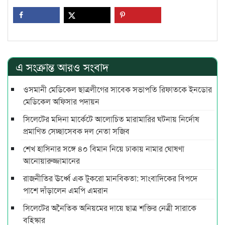
এ সংক্রান্ত আরও সংবাদ
ওসমানী মেডিকেল ছাত্রলীগের সাবেক সভাপতি রিফাতকে ইনডোর
মেডিকেল অফিসার পদায়ন
সিলেটের মদিনা মার্কেটে আলোচিত মারামারির ঘটনায় নির্দোষ
প্রমাণিত সেচ্ছাসেবক দল নেতা সজিব
শেখ হাসিনার সঙ্গে ৪০ বিমান নিয়ে ঢাকায় নামার ঘোষণা
আনোয়ারুজ্জামানের
রাজনীতির ঊর্ধ্বে এক টুকরো মানবিকতা: সাংবাদিকের বিপদে
পাশে দাঁড়ালেন এমপি এমরান
সিলেটের অনৈতিক অনিয়মের দায়ে ছাত্র শক্তির নেত্রী সারাকে
বহিস্কার