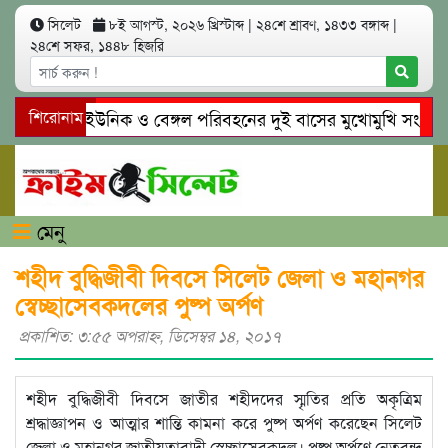
সিলেট
৮ই আগস্ট, ২০২৬ খ্রিস্টাব্দ
|
২৪শে শ্রাবণ, ১৪৩৩ বঙ্গাব্দ
|
২৪শে সফর, ১৪৪৮ হিজরি
সিলেটে ইউনিক ও বেঙ্গল পরিবহনের দুই বাসের মুখোমুখি সং’ঘ’র্ষে
শিরোনাম
গোয়াইনঘাটে প্রেমের ফাঁদে তরুণী পাচার: মাদকাসক্ত রিমালকে গ্রেপ্তা
মেনু
শহীদ বুদ্ধিজীবী দিবসে সিলেট জেলা ও মহানগর
স্বেচ্ছাসেবকদলের পুষ্প অর্পণ
প্রকাশিত: ৩:৫৫ অপরাহ্ণ, ডিসেম্বর ১৪, ২০১৭
শহীদ বুদ্ধিজীবী দিবসে জাতীর শহীদদের স্মৃতির প্রতি অকৃত্রিম
শ্রদ্ধাজ্ঞাপন ও আত্মার শান্তি কামনা করে পুষ্প অর্পণ করেছেন সিলেট
জেলা ও মহানগর জাতীয়তাবাদী স্বেচ্ছাসেবকদল। পুষ্প অর্পণে নেতৃবৃন্দ