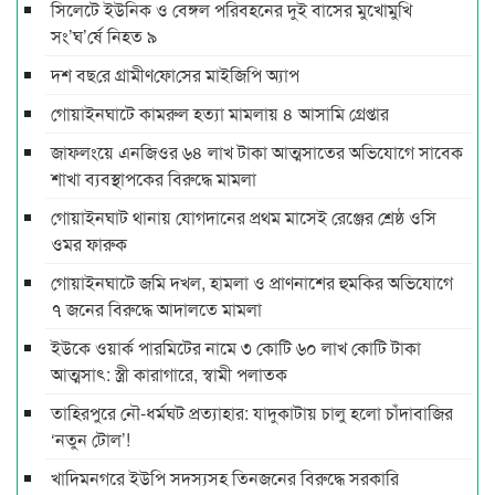
সিলেটে ইউনিক ও বেঙ্গল পরিবহনের দুই বাসের মুখোমুখি
সং’ঘ’র্ষে নিহত ৯
দশ বছ‌রে গ্রামীণ‌ফো‌সের মাইজিপি অ্যাপ
গোয়াইনঘাটে কামরুল হত্যা মামলায় ৪ আসামি গ্রেপ্তার
জাফলংয়ে এনজিওর ৬৪ লাখ টাকা আত্মসাতের অভিযোগে সাবেক
শাখা ব্যবস্থাপকের বিরুদ্ধে মামলা
গোয়াইনঘাট থানায় যোগদানের প্রথম মাসেই রেঞ্জের শ্রেষ্ঠ ওসি
ওমর ফারুক
গোয়াইনঘাটে জমি দখল, হামলা ও প্রাণনাশের হুমকির অভিযোগে
৭ জনের বিরুদ্ধে আদালতে মামলা
ইউকে ওয়ার্ক পারমিটের নামে ৩ কোটি ৬০ লাখ কোটি টাকা
আত্মসাৎ: স্ত্রী কারাগারে, স্বামী পলাতক
তাহিরপুরে নৌ-ধর্মঘট প্রত্যাহার: যাদুকাটায় চালু হলো চাঁদাবাজির
‘নতুন টোল’!
খাদিমনগরে ইউপি সদস্যসহ তিনজনের বিরুদ্ধে সরকারি