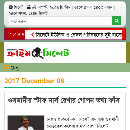
সিলেট
৯ই আগস্ট, ২০২৬ খ্রিস্টাব্দ
|
২৫শে শ্রাবণ, ১৪৩৩ বঙ্গাব্দ
|
২৫শে সফর, ১৪৪৮ হিজরি
শিরোনাম
সিলেটে ইউনিক ও বেঙ্গল পরিবহনের দুই বাসের মুখোম
গোয়াইনঘাটে প্রেমের ফাঁদে তরুণী পাচার: মাদকাসক্ত রি
মেনু
2017 December 08
ওসমানীর স্টাফ নার্স রেখার গোপন তথ্য ফাঁস
নিজস্ব প্রতিবেদক : সিলেট এমএজি ওসমানী
মেডিকেল কলেজ হাসপাতাল। সিলেট