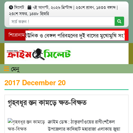
সিলেট
৭ই আগস্ট, ২০২৬ খ্রিস্টাব্দ
|
২৩শে শ্রাবণ, ১৪৩৩ বঙ্গাব্দ
|
২৩শে সফর, ১৪৪৮ হিজরি
সিলেটে ইউনিক ও বেঙ্গল পরিবহনের দুই বাসের মুখোমুখি সং’ঘ’র্ষে
শিরোনাম
গোয়াইনঘাটে প্রেমের ফাঁদে তরুণী পাচার: মাদকাসক্ত রিমালকে গ্রেপ্তা
মেনু
2017 December 20
গৃহবধূর স্তন কামড়ে ক্ষত-বিক্ষত
ক্রাইম ডেস্ক : ঠাকুরগাঁওয়ের রাণীংশকৈল
উপজেলার কাদিহাট মহারাজা এলাকায় জুয়া