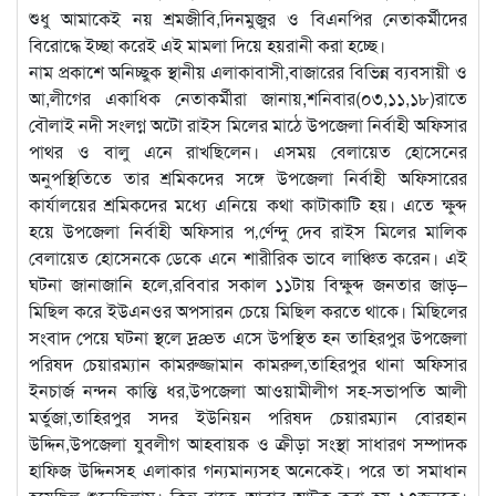
শুধু আমাকেই নয় শ্রমজীবি,দিনমুজুর ও বিএনপির নেতাকর্মীদের
বিরোদ্ধে ইচ্ছা করেই এই মামলা দিয়ে হয়রানী করা হচ্ছে।
নাম প্রকাশে অনিচ্ছুক স্থানীয় এলাকাবাসী,বাজারের বিভিন্ন ব্যবসায়ী ও
আ,লীগের একাধিক নেতাকর্মীরা জানায়,শনিবার(০৩,১১,১৮)রাতে
বৌলাই নদী সংলগ্ন অটো রাইস মিলের মাঠে উপজেলা নির্বাহী অফিসার
পাথর ও বালু এনে রাখছিলেন। এসময় বেলায়েত হোসেনের
অনুপস্থিতিতে তার শ্রমিকদের সঙ্গে উপজেলা নির্বাহী অফিসারের
কার্যালয়ের শ্রমিকদের মধ্যে এনিয়ে কথা কাটাকাটি হয়। এতে ক্ষুব্দ
হয়ে উপজেলা নির্বাহী অফিসার প‚র্ণেন্দু দেব রাইস মিলের মালিক
বেলায়েত হোসেনকে ডেকে এনে শারীরিক ভাবে লাঞ্চিত করেন। এই
ঘটনা জানাজানি হলে,রবিবার সকাল ১১টায় বিক্ষুব্দ জনতার জাড়–
মিছিল করে ইউএনওর অপসারন চেয়ে মিছিল করতে থাকে। মিছিলের
সংবাদ পেয়ে ঘটনা স্থলে দ্রæত এসে উপস্থিত হন তাহিরপুর উপজেলা
পরিষদ চেয়ারম্যান কামরুজ্জামান কামরুল,তাহিরপুর থানা অফিসার
ইনচার্জ নন্দন কান্তি ধর,উপজেলা আওয়ামীলীগ সহ-সভাপতি আলী
মর্তুজা,তাহিরপুর সদর ইউনিয়ন পরিষদ চেয়ারম্যান বোরহান
উদ্দিন,উপজেলা যুবলীগ আহবায়ক ও ক্রীড়া সংস্থা সাধারণ সম্পাদক
হাফিজ উদ্দিনসহ এলাকার গন্যমান্যসহ অনেকেই। পরে তা সমাধান