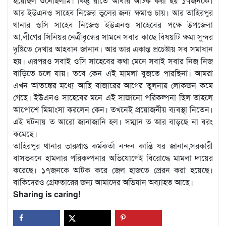
হয়েছিল শুনেছিলাম। কিন্তু রাতে আবার আটক করা হয় ১৭জনকে।
আর ইউএনও সাহেব নিজের ভুলের জন্য ক্ষমাও চায়। আর তাহিরপুর
থানার ওসি সাহেব নিজেও ইউএনও সাহেবের পক্ষে উপজেলা
আ,লীগের সিনিয়র নেত্রীবৃন্ধের সামনে সবার কাছে বিষয়টি ক্ষমা সুন্দর
দৃষ্টিতে দেখার আহবান জানান। আর তার একান্ত প্রচেষ্টায় সব সমাধান
হয়। এরপরও সবাই ওসি সাহেবের কথা মেনে সবাই সবার নিজ নিজ
বাড়িতে চলে যায়। তবে কেন এই মামলা বুজতে পারছিনা। আমরা
এখন আতঙ্কের মধ্যে আছি বাজারের আগের তুলনায় লোকজন কমে
গেছে। ইউএনও সাহেবের মনে এই সাজানো পরিকল্পনা ছিল তাহলে
আপোশে মিমাংসা করলেন কেন। তখনেই প্রয়োজনীয় ব্যবস্থা নিতেন।
এই ঘটনায় ত আরো জানাজানি হল। সম্মান ত আর বাড়ছে না বরং
কমেছে।
তাহিরপুর থানার ভারপ্রাপ্ত কর্মকর্তা নন্দন কান্তি ধর জানান,সরকারী
বাসভবনে হামলার পরিকল্পনার অভিযোগেই বিরোদ্ধে মামলা দায়ের
করেছে। ১৭জনকে আটক করে জেল হাজতে প্রেরন করা হয়েছে।
বাকিদেরও গ্রেফতারের জন্য আমাদের অভিযান অব্যাহত আছে।
Sharing is caring!