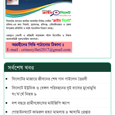
সর্বশেষ খবর
সিলেটের মাজারে জীবনের শেষ গান গাইলেন ভৈরবী
সিলেটে ইউনিক ও বেঙ্গল পরিবহনের দুই বাসের মুখোমুখি
সং’ঘ’র্ষে নিহত ৯
দশ বছ‌রে গ্রামীণ‌ফো‌সের মাইজিপি অ্যাপ
গোয়াইনঘাটে কামরুল হত্যা মামলায় ৪ আসামি গ্রেপ্তার