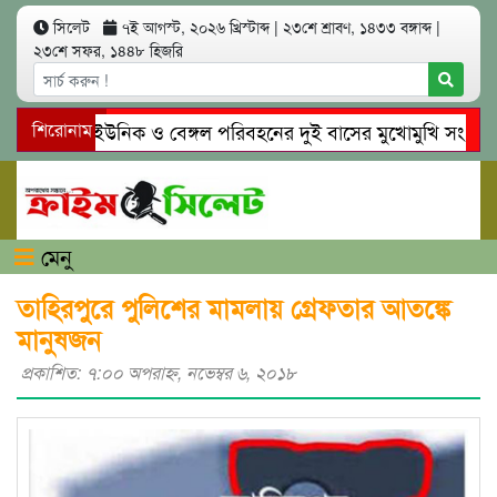
সিলেট
৭ই আগস্ট, ২০২৬ খ্রিস্টাব্দ
|
২৩শে শ্রাবণ, ১৪৩৩ বঙ্গাব্দ
|
২৩শে সফর, ১৪৪৮ হিজরি
সিলেটে ইউনিক ও বেঙ্গল পরিবহনের দুই বাসের মুখোমুখি সং’ঘ’র্ষে ন
শিরোনাম
গোয়াইনঘাটে প্রেমের ফাঁদে তরুণী পাচার: মাদকাসক্ত রিমালকে গ্রেপ্তার
মেনু
তাহিরপুরে পুলিশের মামলায় গ্রেফতার আতঙ্কে
মানুষজন
প্রকাশিত: ৭:০০ অপরাহ্ণ, নভেম্বর ৬, ২০১৮