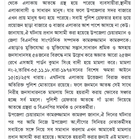
থেকে এলাকায় আতঙ্কে গ্রস্থ হয়ে পরেছে ব্যবসায়ীরা,স্থানীয়
এলাকাবাসী ও সাধারন মানুষ। যার ফলে উপজেলার সদর বাজারে
এখন প্রায় মানুষ শুন্য হয়ে পরেছে। সবাই পুলিশ গ্রেফতার হবার ভয়ে
প্রয়োজন ছাড়া বাজারে ও বাজার এলাকার আশ পাশে আসছে না কেউ।
জানাযায়,ঐ ঘটনায় প্রধান আসামী করা হয়েছে উপজেলা চেয়ারম্যান ও
জেলা বিএনপির সাংগঠনিক সম্পাদক কামরুজ্জামান কামরুলকে।
এছাড়াও মুক্তিযোদ্ধা ও মুক্তিযোদ্ধা সন্তান,সাধারন শ্রমিক ও অসহায়
জনসাধানসহ ৫৪জনের বিরুদ্ধে নাম উল্লেখ করে অজ্ঞাত আরো ২৫জন
রেখে এসআই পার্ডন কুমান সিংহ বাদী হয়ে মামলা করে। মামলা
নং-২,তারিখ-০৫,১১,১৮,ধারা-১৯৭৪সনের বিশেষ ক্ষমতা আইনে
১৫(৩)/২৫ঘ ধারায়। এঘটনায় এলাকায় উত্তেজনা বিরাজ করায়
অতিরিক্ত পুলিশ মোতায়েন রয়েছে। ফলে জনমনে আতঙ্ক সেই সাথে
নিরীহ জনসাধারনকে মামলায় দিয়ে হয়রানী করায় ক্ষোবের সঞ্চার
হচ্ছে সর্ব মহলে। পুলিশী গ্রেফতার আতঙ্কে গাঁ ডাকা দিয়েছে
আতঙ্কে গ্রস্থরা ও বিএনপির সমর্থক ও নেতকর্মীরা।
উপজেলা চেয়ারম্যান কামরুজ্জামান কামরুল জানান,ঐ দিনের ঘটনার
পর পর আমি নিজে উপজেলা আ,লীগের সিনিয়র নেতাকর্মীসহ
সবাইকে সঙ্গে নিয়ে সব সমাধান করলাম এখন আমাকেই মামলার
প্রধান আসামী করা হয়েছে। আমাকে হয়রানী করার জন্যই এই মামলা।