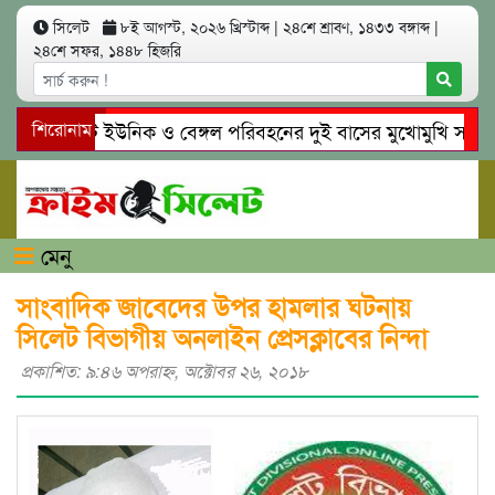
সিলেট
৮ই আগস্ট, ২০২৬ খ্রিস্টাব্দ
|
২৪শে শ্রাবণ, ১৪৩৩ বঙ্গাব্দ
|
২৪শে সফর, ১৪৪৮ হিজরি
সিলেটে ইউনিক ও বেঙ্গল পরিবহনের দুই বাসের মুখোমুখি সং’ঘ’র্ষে
শিরোনাম
গোয়াইনঘাটে প্রেমের ফাঁদে তরুণী পাচার: মাদকাসক্ত রিমালকে গ্রেপ্ত
মেনু
সাংবাদিক জাবেদের উপর হামলার ঘটনায়
সিলেট বিভাগীয় অনলাইন প্রেসক্লাবের নিন্দা
প্রকাশিত: ৯:৪৬ অপরাহ্ণ, অক্টোবর ২৬, ২০১৮