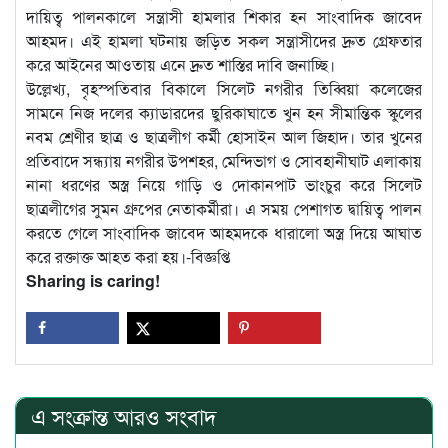
দায়িত্ব পালনকালে সন্ত্রাসী হামলার শিকার হন সাংবাদিক জাবেদ
আহমদ। এই হামলা ঘটনায় জড়িত সকল সন্ত্রাসীদের দ্রুত গ্রেফতার
করে আইনের আওতায় এনে দ্রুত শাস্তির দাবি জনাচ্ছি।
উল্লেখ্য, বৃহস্পতিবার বিকালে সিলেট নগরীর তিব্বিয়া কলেজের
সামনে নিজ দলের ক্যাডারদের ছুরিকাঘাতে খুন হন সীমান্তিক স্কুলের
নবম শ্রেণীর ছাত্র ও ছাত্রলীগ কর্মী হোসাইন আল জিহাদ। তার খুনের
প্রতিবাদে সন্ধ্যায় নগরীর উপশহর, মেন্দিভাগ ও সোবহানীঘাট এলাকায়
নানা ধরণের অস্ত্র নিয়ে গাড়ি ও দোকানপাট ভাংচুর করে সিলেট
ছাত্রলীগের সুমন গ্রুপের নেতাকর্মীরা। এ সময় পেশাগত দ্বায়িত্ব পালন
করতে গেলে সাংবাদিক জাবেদ আহমদকে ধারালো অস্ত্র দিয়ে আঘাত
করে রক্তাক্ত আহত করা হয়।-বিজ্ঞপ্তি
Sharing is caring!
এ সংক্রান্ত আরও সংবাদ