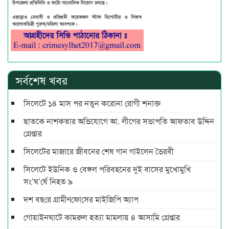
সর্বশেষ খবর
সিলেটে ১৪ মাস পর নতুন করোনা রোগী শনাক্ত
ছাতকে নাশকতার অভিযোগে আ. লীগের সভাপ‌তি আফতাব উদ্দিন
গ্রেপ্তার
সিলেটের মাজারে জীবনের শেষ গান গাইলেন ভৈরবী
সিলেটে ইউনিক ও বেঙ্গল পরিবহনের দুই বাসের মুখোমুখি
সং’ঘ’র্ষে নিহত ৯
দশ বছ‌রে গ্রামীণ‌ফো‌সের মাইজিপি অ্যাপ
গোয়াইনঘাটে কামরুল হত্যা মামলায় ৪ আসামি গ্রেপ্তার