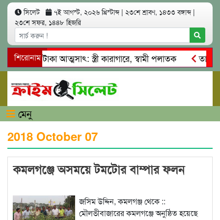
সিলেট
৭ই আগস্ট, ২০২৬ খ্রিস্টাব্দ
|
২৩শে শ্রাবণ, ১৪৩৩ বঙ্গাব্দ
|
২৩শে সফর, ১৪৪৮ হিজরি
াখ কোটি টাকা আত্মসাৎ: স্ত্রী কারাগারে, স্বামী পলাতক
শিরোনাম
তাহিরপুর
দাবাজি ও শ্রমিকদের মারধর
নগরীতে কোটি টাকার সম্পত্তি দখলের চ
মেনু
2018 October 07
কমলগঞ্জে অসময়ে টমটোর বাম্পার ফলন
জসিম উদ্দিন, কমলগঞ্জ থেকে ::
মৌলভীবাজারের কমলগঞ্জে অনুষ্ঠিত হয়েছে