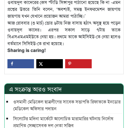
ওবায়দুল কাদেরের কেস স্টাডি সিঙ্গাপুর পাঠানো হয়েছে কি না -এমন
প্রশ্নের উত্তরে তিনি বলেন, ‘অবশ্যই, সমস্ত ইনফরমেশন জায়গায়
জায়গায় যখন যেখানে প্রয়োজন আমরা পাঠাচ্ছি।’
আজ রোববার (৩ মার্চ) ভোর ৬টায় নিজ বাসায় হঠাৎ অসুস্থ হয়ে পড়েন
ওবায়দুল কাদের। এরপর সকাল সাড়ে ৭টায় তাকে
বিএসএমএমইউতে নেয়া হয়। প্রথমে তাকে আইসিইউ-তে নেয়া হলেও
বর্তমানে সিসিইউ-তে রাখা হয়েছে।
Sharing is caring!
এ সংক্রান্ত আরও সংবাদ
ওসমানী মেডিকেল ছাত্রলীগের সাবেক সভাপতি রিফাতকে ইনডোর
মেডিকেল অফিসার পদায়ন
সিলেটের মদিনা মার্কেটে আলোচিত মারামারির ঘটনায় নির্দোষ
প্রমাণিত সেচ্ছাসেবক দল নেতা সজিব