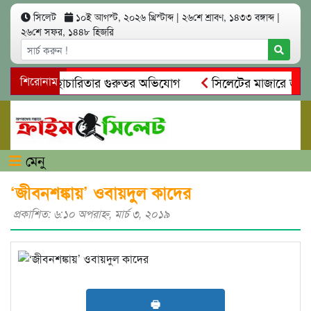
সিলেট
১০ই আগস্ট, ২০২৬ খ্রিস্টাব্দ
|
২৬শে শ্রাবণ, ১৪৩৩ বঙ্গাব্দ
|
২৬শে সফর, ১৪৪৮ হিজরি
অনিয়ম ও স্বেচ্ছাচারিতার গুরুতর অভিযোগ
শিরোনাম
সিলেটের মাজারে জীবনের
সন্ধান, দলিল ফাঁস
গোয়াইনঘাটে প্রেমের ফাঁদে তরুণী পাচার: মাদক
মেনু
‘জীবনশঙ্কায়’ ওবায়দুল কাদের
প্রকাশিত: ৬:১০ অপরাহ্ণ, মার্চ ৩, ২০১৯
🖶