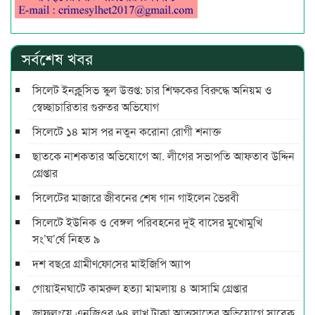
সর্বশেষ খবর
সিলেট ইনক্লুসিভ স্কুল উত্তপ্ত: চার শিক্ষকের বিরুদ্ধে অনিয়ম ও
স্বেচ্ছাচারিতার গুরুতর অভিযোগ
সিলেটে ১৪ মাস পর নতুন করোনা রোগী শনাক্ত
ছাতকে নাশকতার অভিযোগে আ. লীগের সভাপ‌তি আফতাব উদ্দিন
গ্রেপ্তার
সিলেটের মাজারে জীবনের শেষ গান গাইলেন ভৈরবী
সিলেটে ইউনিক ও বেঙ্গল পরিবহনের দুই বাসের মুখোমুখি
সং’ঘ’র্ষে নিহত ৯
দশ বছ‌রে গ্রামীণ‌ফো‌সের মাইজিপি অ্যাপ
গোয়াইনঘাটে কামরুল হত্যা মামলায় ৪ আসামি গ্রেপ্তার
জাফলংয়ে এনজিওর ৬৪ লাখ টাকা আত্মসাতের অভিযোগে সাবেক