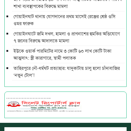
শাখা ব্যবস্থাপকের বিরুদ্ধে মামলা
গোয়াইনঘাট থানায় যোগদানের প্রথম মাসেই রেঞ্জের শ্রেষ্ঠ ওসি
ওমর ফারুক
গোয়াইনঘাটে জমি দখল, হামলা ও প্রাণনাশের হুমকির অভিযোগে
৭ জনের বিরুদ্ধে আদালতে মামলা
ইউকে ওয়ার্ক পারমিটের নামে ৩ কোটি ৬০ লাখ কোটি টাকা
আত্মসাৎ: স্ত্রী কারাগারে, স্বামী পলাতক
তাহিরপুরে নৌ-ধর্মঘট প্রত্যাহার: যাদুকাটায় চালু হলো চাঁদাবাজির
‘নতুন টোল’!
………………………..