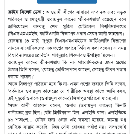
ক্রাইম সিলেট ডেস্ক :
আওয়ামী লীগের সাধারণ সম্পাদক এবং সড়ক
পরিবহন ও সেতুমন্ত্রী ওবায়দুল কাদের ‘জীবনশঙ্কায়’ রয়েছেন বলে
জানিয়েছেন বঙ্গবন্ধু শেখ মুজিব মেডিকেল বিশ্ববিদ্যালয়ের
(বিএসএমএমইউ) কার্ডিওলজি বিভাগের প্রধান সৈয়দ আলী আহসান।
রোববার (৩ মার্চ) দুপুরে বিএসএমএমইউ’র কার্ডিওলজি বিভাগের
সামনে সাংবাদিকদের এক প্রশ্নের জবাবে তিনি এ কথা বলেন। এ সময়
বিশ্ববিদ্যালয়ের প্রো-ভিসি শহিদুল্লাহ শিকদারও উপস্থিত ছিলেন।
ওবায়দুল কাদের জীবনশঙ্কায় কি না- সাংবাদিকদের এমন প্রশ্নের
উত্তরে তিনি বলেন, ‘যেহেতু ভেন্টিলেশনে আছেন, সেহেতু জীবন শঙ্কায়
বলতে পারেন।’
তাকে সিঙ্গাপুর পাঠানো হবে কি না- এমন প্রশ্নের জবাবে তিনি বলেন,
‘বর্তমানে ওবায়দুল কাদেরের যে শারীরিক অবস্থা তাতে আমি বলব,
এই মুহূর্তে ওনাকে (ওবায়দুল কাদের) সিঙ্গাপুর পাঠানো যাচ্ছে না।’
সৈয়দ আলী আহসান বলেন, ‘ওনার (ওবায়দুল কাদের) তিনটি
নালীতেই ব্লক ছিল। যেটা ক্রিটিক্যাল ছিল, এলইডি বলে। এলইডিতে
৯৯ শতাংশ… যেটার জন্য ওনার এই সমস্যা হয়েছে, আমরা শুধু
সেটিকে সারাই করেছি। কিন্তু সেটা বোধহয় পর্যাপ্ত নয়। সবগুলোই
সারানো দরকার, কিন্তু এই মুহূর্তে সারানো যাবে না। সারাতে গেলে