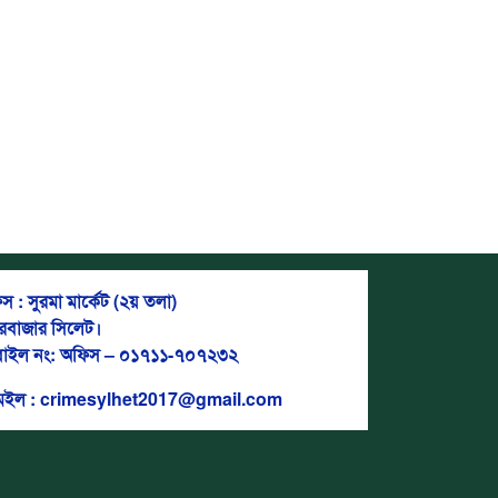
স : সুরমা মার্কেট (২য় তলা)
দরবাজার সিলেট।
াইল নং: অফিস – ০১৭১১-৭০৭২৩২
মেইল : crimesylhet2017@gmail.com