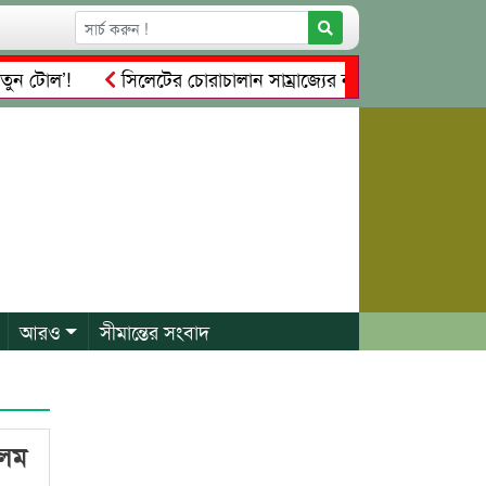
ন টোল’!
সিলেটের চোরাচালান সাম্রাজ্যের নতুন নিয়ন্ত্রক কারা?
প্রেম, প্রতারণা ও কোটি টাকার আত্মসাৎ: কাঠগড়ায় খোদ সিলেটের 
আরও
সীমান্তের সংবাদ
আলম