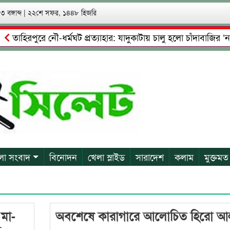
 বঙ্গাব্দ
|
২২শে সফর, ১৪৪৮ হিজরি
তাহিরপুরে নৌ-ধর্মঘট প্রত্যাহার: যাদুকাটায় চালু হলো চাঁদাবাজির ‘নতু
 দখলের চেষ্টা: গ্রেফতারের পর জামিনে মূক্ত রাসেল, আতঙ্কে পরিবার
লা সংবাদ
বিনোদন
খেলা স্লাইড
সারাদেশ
কলাম
মুক্তমত
 মা-
অবশেষে কারাগারে আলোচিত হিরো 
া