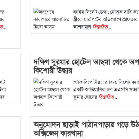
সদর
ক্রাইম সিলেট ডেস্ক : যৌতুক দাবি কর
য়ের
স্ত্রীকে মারপিটের অভিযোগে গ্রেফতার
িত...
আশরাফুল
বিস্তারিত...
দক্ষিণ সুরমার হোটেল আছমা থেকে অপ
কিশোরী উদ্ধার
লেট
স্টাফ রিপোর্টার :: র‌্যাব-৯ সিলেট ক্যা
িলা
একটি আভিযানিক দল এএসপি সত্য
দের
কুমার ঘোষের
বিস্তারিত...
অনুমোদন ছাড়াই পাঠানপাড়ায় গড়ে উঠ
অক্সিজেন কারখানা