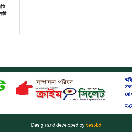
াড়ি
একটি
অফি
বন্
মোব
ই-
Design and developed by
best-bd