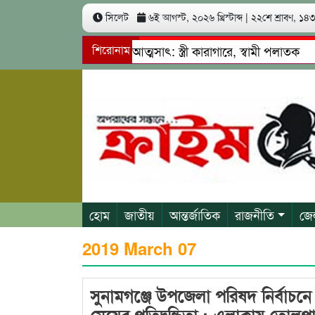
সিলেট
৬ই আগস্ট, ২০২৬ খ্রিস্টাব্দ
|
২২শে শ্রাবণ, ১৪৩৩
োটি ৬০ লাখ কোটি টাকা আত্মসাৎ: স্ত্রী কারাগারে, স্বামী পলাতক
শিরোনাম
ত্বে চাঁদাবাজি ও শ্রমিকদের মারধর
নগরীতে কোটি টাকার সম্পত্তি
হোম
জাতীয়
আন্তর্জাতিক
রাজনীতি
জে
2019 March 07
সুনামগঞ্জে উপজেলা পরিষদ নির্বাচনে
মেয়ের প্রতিদ্বন্ধিতা : এলাকায় তোলপ