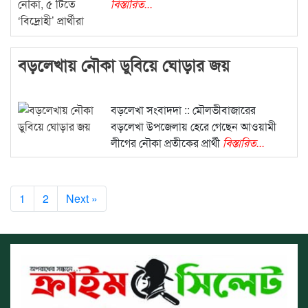
বিস্তারিত...
বড়লেখায় নৌকা ডুবিয়ে ঘোড়ার জয়
বড়লেখা সংবাদদা :: মৌলভীবাজারের
বড়লেখা উপজেলায় হেরে গেছেন আওয়ামী
লীগের নৌকা প্রতীকের প্রার্থী
বিস্তারিত...
1
2
Next »