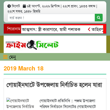
সিলেট
৬ই আগস্ট, ২০২৬ খ্রিস্টাব্দ
|
২২শে শ্রাবণ, ১৪৩৩ বঙ্গাব্দ
|
২২শে সফর, ১৪৪৮ হিজরি
টি টাকা আত্মসাৎ: স্ত্রী কারাগারে, স্বামী পলাতক
শিরোনাম
তাহিরপুরে নৌ-
ি ও শ্রমিকদের মারধর
নগরীতে কোটি টাকার সম্পত্তি দখলের চেষ্ট
মেনু
2019 March 18
গোয়াইনঘাটে উপজেলায় নির্বাচিত হলেন যারা
গোয়াইনঘাট প্রতিনিধি :: পঞ্চম উপজেলা
পরিষদ নির্বাচনে সিলেটের গোয়াইনঘাটে