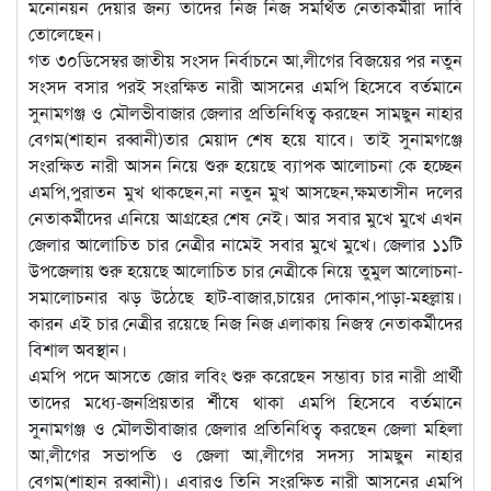
মনোনয়ন দেয়ার জন্য তাদের নিজ নিজ সমর্থিত নেতাকর্মীরা দাবি
তোলেছেন।
গত ৩০ডিসেম্বর জাতীয় সংসদ নির্বাচনে আ,লীগের বিজয়ের পর নতুন
সংসদ বসার পরই সংরক্ষিত নারী আসনের এমপি হিসেবে বর্তমানে
সুনামগঞ্জ ও মৌলভীবাজার জেলার প্রতিনিধিত্ব করছেন সামছুন নাহার
বেগম(শাহান রব্বানী)তার মেয়াদ শেষ হয়ে যাবে। তাই সুনামগঞ্জে
সংরক্ষিত নারী আসন নিয়ে শুরু হয়েছে ব্যাপক আলোচনা কে হচ্ছেন
এমপি,পুরাতন মুখ থাকছেন,না নতুন মুখ আসছেন,ক্ষমতাসীন দলের
নেতাকর্মীদের এনিয়ে আগ্রহের শেষ নেই। আর সবার মুখে মুখে এখন
জেলার আলোচিত চার নেত্রীর নামেই সবার মুখে মুখে। জেলার ১১টি
উপজেলায় শুরু হয়েছে আলোচিত চার নেত্রীকে নিয়ে তুমুল আলোচনা-
সমালোচনার ঝড় উঠেছে হাট-বাজার,চায়ের দোকান,পাড়া-মহল্লায়।
কারন এই চার নেত্রীর রয়েছে নিজ নিজ এলাকায় নিজস্ব নেতাকর্মীদের
বিশাল অবস্থান।
এমপি পদে আসতে জোর লবিং শুরু করেছেন সম্ভাব্য চার নারী প্রার্থী
তাদের মধ্যে-জনপ্রিয়তার র্শীষে থাকা এমপি হিসেবে বর্তমানে
সুনামগঞ্জ ও মৌলভীবাজার জেলার প্রতিনিধিত্ব করছেন জেলা মহিলা
আ,লীগের সভাপতি ও জেলা আ,লীগের সদস্য সামছুন নাহার
বেগম(শাহান রব্বানী)। এবারও তিনি সংরক্ষিত নারী আসনের এমপি