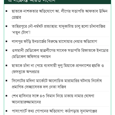
ছাতকে নাশকতার অভিযোগে আ. লীগের সভাপ‌তি আফতাব উদ্দিন
গ্রেপ্তার
তাহিরপুরে নৌ-ধর্মঘট প্রত্যাহার: যাদুকাটায় চালু হলো চাঁদাবাজির
‘নতুন টোল’!
লালপুর ফাঁড়ি ইনচার্জের বিরুদ্ধে মাসোয়ার নেয়ার অভিযোগ
ওসমানী মেডিকেল ছাত্রলীগের সাবেক সভাপতি রিফাতকে ইনডোর
মেডিকেল অফিসার পদায়ন
ছাতকে চাঁদা না পেয়ে ব্যবসায়ী দুলু মিয়াকে প্রাণনাশের হুমকি ও
ফেসবুকে অপপ্রচার
সিলেটের মদিনা মার্কেটে আলোচিত মারামারির ঘটনায় নির্দোষ
প্রমাণিত সেচ্ছাসেবক দল নেতা সজিব
শেখ হাসিনার সঙ্গে ৪০ বিমান নিয়ে ঢাকায় নামার ঘোষণা
আনোয়ারুজ্জামানের
পাসপোর্টে তথ্য গোপনের অভিযোগ: কাঠগড়ায় সুনামগঞ্জের