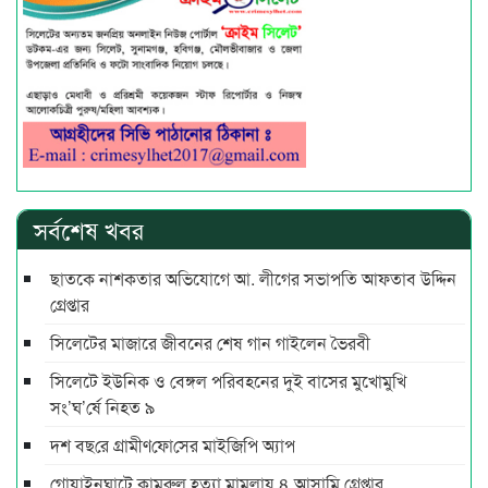
সর্বশেষ খবর
ছাতকে নাশকতার অভিযোগে আ. লীগের সভাপ‌তি আফতাব উদ্দিন
গ্রেপ্তার
সিলেটের মাজারে জীবনের শেষ গান গাইলেন ভৈরবী
সিলেটে ইউনিক ও বেঙ্গল পরিবহনের দুই বাসের মুখোমুখি
সং’ঘ’র্ষে নিহত ৯
দশ বছ‌রে গ্রামীণ‌ফো‌সের মাইজিপি অ্যাপ
গোয়াইনঘাটে কামরুল হত্যা মামলায় ৪ আসামি গ্রেপ্তার