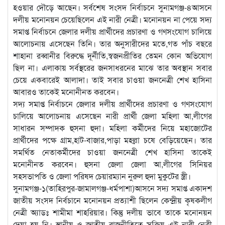
হওয়ার দৌড়ে আছেন। সর্বশেষ সংসদ নির্বাচনে সুনামগঞ্জ-৪আসনে
দলীয় মনোনয়ন চেয়েছিলেন এই নারী নেত্রী। মনোনয়ন না পেয়ে সদ্য
সমাপ্ত নির্বাচনে জেলার দলীয় প্রার্থীদের প্রচারণা ও গণসংযোগ চালিয়ে
আলোচনায় এসেছেন তিনি। তার অনুসারীদের মতে,গত পাঁচ বছরে
শাহানা রব্বানীর বিরুদ্ধে দূর্নীতি,স্বজনপ্রীতির তেমন কোন অভিযোগ
ছিল না। এলাকায় সর্বস্থরের জনসাধরনের মাঝে তার অবস্থান সবার
চেয়ে একবারেই আলাদা। তাই সবার চাওয়া জননেত্রী শেখ হাসিনা
আবারও তাকেই মনোনীনত করবেন।
সদ্য সমাপ্ত নির্বাচনে জেলার দলীয় প্রার্থীদের প্রচারণা ও গণসংযোগ
চালিয়ে আলোচনায় এসেছেন নারী প্রার্থী জেলা মহিলা আ,লীগের
সাধারন সম্পাদক হুসনা হুদা। মহিলা কর্মীদের নিয়ে মহাজোটের
প্রার্থীদের পক্ষে গ্রাম,হাট-বাজার,পাড়া মহল্লা চষে বেড়িয়েছেন। তার
সমর্থিত নেতাকর্মীদের চাওয়া জননেত্রী শেখ হাসিনা তাকেই
মনোনীনত করবেন। হুসনা জেলা জেলা আ,লীগের সিনিয়র
সহসভাপতি ও জেলা পরিষদ চেয়ারম্যান নুরুল হুদা মুকুটের স্ত্রী।
সুনামগঞ্জ-১(তাহিরপুর-জামালগঞ্জ-ধর্মপাশা)আসনে সদ্য সমাপ্ত একাদশ
জাতীয় সংসদ নির্বচানে মনোনয়ন প্রত্যাশী ছিলেন কেন্দ্রীয় কৃষকলীগ
নেত্রী অ্যাডঃ শামীমা শাহরিয়ার। কিন্তু দলীয় ভাবে তাকে মনোনয়ন
দেয়া হয় নি। স্থানীয় ও জাতীয় রাজনীতিতে সক্রিয় এই নারী নেত্রী