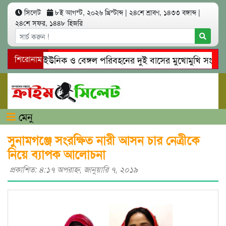
সিলেট
৮ই আগস্ট, ২০২৬ খ্রিস্টাব্দ
|
২৪শে শ্রাবণ, ১৪৩৩ বঙ্গাব্দ
|
২৪শে সফর, ১৪৪৮ হিজরি
সিলেটে ইউনিক ও বেঙ্গল পরিবহনের দুই বাসের মুখোমুখি সং’ঘ’র্ষে 
শিরোনাম
গোয়াইনঘাটে প্রেমের ফাঁদে তরুণী পাচার: মাদকাসক্ত রিমালকে গ্রেপ্তার
মেনু
সুনামগঞ্জে সংরক্ষিত নারী আসন চার নেত্রীকে
নিয়ে ব্যাপক আলোচনা
প্রকাশিত: ৪:১৭ অপরাহ্ণ, জানুয়ারি ৭, ২০১৯