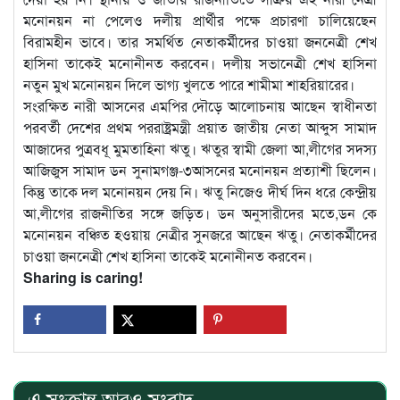
মনোনয়ন না পেলেও দলীয় প্রার্থীর পক্ষে প্রচারণা চালিয়েছেন
বিরামহীন ভাবে। তার সমর্থিত নেতাকর্মীদের চাওয়া জননেত্রী শেখ
হাসিনা তাকেই মনোনীনত করবেন। দলীয় সভানেত্রী শেখ হাসিনা
নতুন মুখ মনোনয়ন দিলে ভাগ্য খুলতে পারে শামীমা শাহরিয়ারের।
সংরক্ষিত নারী আসনের এমপির দৌড়ে আলোচনায় আছেন স্বাধীনতা
পরবর্তী দেশের প্রথম পররাষ্ট্রমন্ত্রী প্রয়াত জাতীয় নেতা আব্দুস সামাদ
আজাদের পুত্রবধূ মুমতাহিনা ঋতু। ঋতুর স্বামী জেলা আ,লীগের সদস্য
আজিজুস সামাদ ডন সুনামগঞ্জ-৩আসনের মনোনয়ন প্রত্যাশী ছিলেন।
কিন্তু তাকে দল মনোনয়ন দেয় নি। ঋতু নিজেও দীর্ঘ দিন ধরে কেন্দ্রীয়
আ,লীগের রাজনীতির সঙ্গে জড়িত। ডন অনুসারীদের মতে,ডন কে
মনোনয়ন বঞ্চিত হওয়ায় নেত্রীর সুনজরে আছেন ঋতু। নেতাকর্মীদের
চাওয়া জননেত্রী শেখ হাসিনা তাকেই মনোনীনত করবেন।
Sharing is caring!
এ সংক্রান্ত আরও সংবাদ