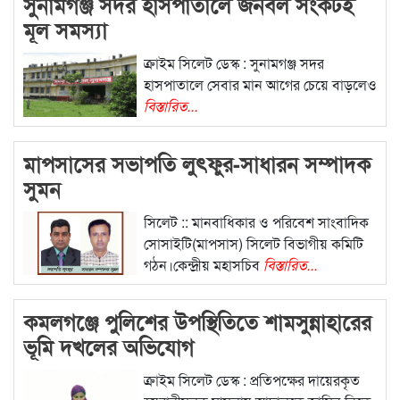
সুনামগঞ্জ সদর হাসপাতালে জনবল সংকটই
মূল সমস্যা
ক্রাইম সিলেট ডেস্ক : সুনামগঞ্জ সদর
হাসপাতালে সেবার মান আগের চেয়ে বাড়লেও
বিস্তারিত...
মাপসাসের সভাপতি লুৎফুর-সাধারন সম্পাদক
সুমন
সিলেট :: মানবাধিকার ও পরিবেশ সাংবাদিক
সোসাইটি(মাপসাস) সিলেট বিভাগীয় কমিটি
গঠন।কেন্দ্রীয় মহাসচিব
বিস্তারিত...
কমলগঞ্জে পুলিশের উপস্থিতিতে শামসুন্নাহারের
ভূমি দখলের অভিযোগ
ক্রাইম সিলেট ডেস্ক : প্রতিপক্ষের দায়েরকৃত