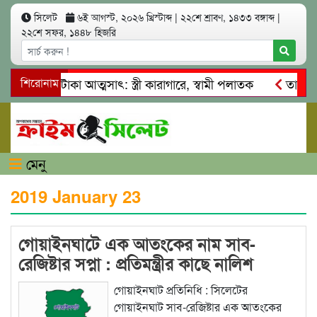
সিলেট
৬ই আগস্ট, ২০২৬ খ্রিস্টাব্দ
|
২২শে শ্রাবণ, ১৪৩৩ বঙ্গাব্দ
|
২২শে সফর, ১৪৪৮ হিজরি
াখ কোটি টাকা আত্মসাৎ: স্ত্রী কারাগারে, স্বামী পলাতক
শিরোনাম
তাহিরপুর
দাবাজি ও শ্রমিকদের মারধর
নগরীতে কোটি টাকার সম্পত্তি দখলের চ
মেনু
2019 January 23
গোয়াইনঘাটে এক আতংকের নাম সাব-
রেজিষ্টার সপ্না : প্রতিমন্ত্রীর কাছে নালিশ
গোয়াইনঘাট প্রতিনিধি : সিলেটের
গোয়াইনঘাট সাব-রেজিষ্টার এক আতংকের