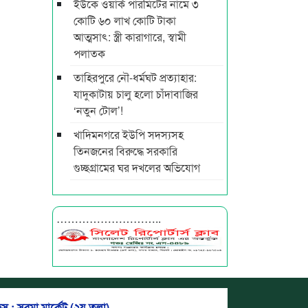
ইউকে ওয়ার্ক পারমিটের নামে ৩
কোটি ৬০ লাখ কোটি টাকা
আত্মসাৎ: স্ত্রী কারাগারে, স্বামী
পলাতক
তাহিরপুরে নৌ-ধর্মঘট প্রত্যাহার:
যাদুকাটায় চালু হলো চাঁদাবাজির
‘নতুন টোল’!
খাদিমনগরে ইউপি সদস্যসহ
তিনজনের বিরুদ্ধে সরকারি
গুচ্ছগ্রামের ঘর দখলের অভিযোগ
………………………..
স : সুরমা মার্কেট (২য় তলা)