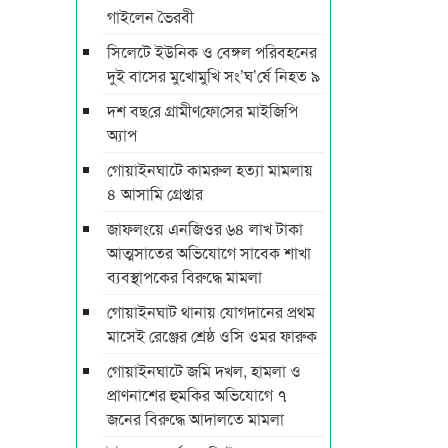
গাইলেন ভৈরবী
সিলেটে ইউনিক ও বেঙ্গল পরিবহনের
দুই বাসের মুখোমুখি সং’ঘ’র্ষে নিহত ৯
দশ বছ‌রে গ্রামীণ‌ফো‌সের মাইজিপি
অ্যাপ
গোয়াইনঘাটে কামরুল হত্যা মামলায়
৪ আসামি গ্রেপ্তার
জাফলংয়ে এনজিওর ৬৪ লাখ টাকা
আত্মসাতের অভিযোগে সাবেক শাখা
ব্যবস্থাপকের বিরুদ্ধে মামলা
গোয়াইনঘাট থানায় যোগদানের প্রথম
মাসেই রেঞ্জের শ্রেষ্ঠ ওসি ওমর ফারুক
গোয়াইনঘাটে জমি দখল, হামলা ও
প্রাণনাশের হুমকির অভিযোগে ৭
জনের বিরুদ্ধে আদালতে মামলা