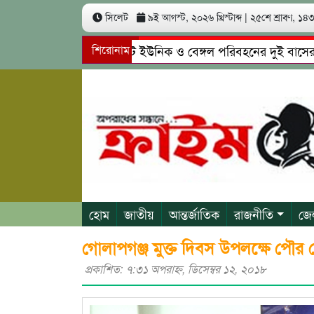
সিলেট
৯ই আগস্ট, ২০২৬ খ্রিস্টাব্দ
|
২৫শে শ্রাবণ, ১৪৩৩
সিলেটে ইউনিক ও বেঙ্গল পরিবহনের দুই বাসের মুখোমুখ
শিরোনাম
গোয়াইনঘাটে প্রেমের ফাঁদে তরুণী পাচার: মাদকাসক্ত রিমা
হোম
জাতীয়
আন্তর্জাতিক
রাজনীতি
জে
গোলাপগঞ্জ মুক্ত দিবস উপলক্ষে পৌর 
প্রকাশিত: ৭:৩১ অপরাহ্ণ, ডিসেম্বর ১২, ২০১৮