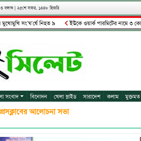
 বঙ্গাব্দ
|
২৫শে সফর, ১৪৪৮ হিজরি
ি সং’ঘ’র্ষে নিহত ৯
ইউকে ওয়ার্ক পারমিটের নামে ৩ কোটি ৬০ লা
লকে গ্রেপ্তারের দাবি স্থানীয়দের
গোয়াইনঘাটে আলিম উদ্দিনের নে
লা সংবাদ
বিনোদন
খেলা স্লাইড
সারাদেশ
কলাম
মুক্তমত
প্রেসক্লাবের আলোচনা সভা