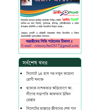
সর্বশেষ খবর
সিলেটে ১৪ মাস পর নতুন করোনা
রোগী শনাক্ত
ছাতকে নাশকতার অভিযোগে আ.
লীগের সভাপ‌তি আফতাব উদ্দিন
গ্রেপ্তার
সিলেটের মাজারে জীবনের শেষ গান