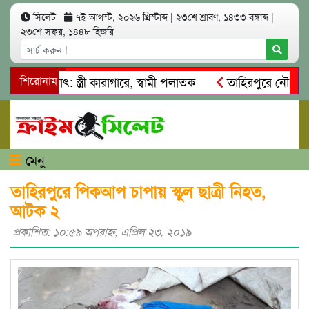
সিলেট
৭ই আগস্ট, ২০২৬ খ্রিস্টাব্দ
|
২৩শে শ্রাবণ, ১৪৩৩ বঙ্গাব্দ
|
২৩শে সফর, ১৪৪৮ হিজরি
আত্মসাৎ: স্ত্রী কারাগারে, স্বামী পলাতক
শিরোনাম
তাহিরপুরে নৌ-ধর্মঘট প
মিকদের মারধর
নগরীতে কোটি টাকার সম্পত্তি দখলের চেষ্টা: গ্রেফ
মেনু
তাহিরপুরে পিকআপ চাপায় স্কুল ছাত্রী নিহত,
আটক ২
প্রকাশিত: ১০:৫৯ অপরাহ্ণ, এপ্রিল ২৩, ২০১৯