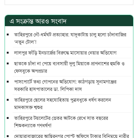
এ সংক্রান্ত আরও সংবাদ
তাহিরপুরে নৌ-ধর্মঘট প্রত্যাহার: যাদুকাটায় চালু হলো চাঁদাবাজির
‘নতুন টোল’!
লালপুর ফাঁড়ি ইনচার্জের বিরুদ্ধে মাসোয়ার নেয়ার অভিযোগ
ছাতকে চাঁদা না পেয়ে ব্যবসায়ী দুলু মিয়াকে প্রাণনাশের হুমকি ও
ফেসবুকে অপপ্রচার
পাসপোর্টে তথ্য গোপনের অভিযোগ: কাঠগড়ায় সুনামগঞ্জের
সরকারি হাসপাতালের ডা. লিপিকা দাস
তাহিরপুরে ছেলের সহযোহিতায় পুত্রবধুকে ধর্ষণ করলেন
মাদকাসক্ত শ্বশুর
তাহিরপুরে টয়লেটের ভেতর আটকে রেখে সাত বছরের
শিশুকন্যাকে গণধর্ষণ!
দোয়ারাবাজারের আছিরনগর পোস্ট অফিসে টাকার বিনিময়ে নারীর