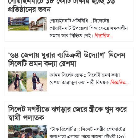
গোয়াইনঘাটে ১৮ কোটি টাকায় হচ্ছে ১৬
প্রতিষ্ঠানের ভবন
গোয়াইনঘাট প্রতিনিধি :: সিলেটের
গোয়াইনঘাট উপজেলা শিক্ষাক্ষেত্রে সমকালীন
সময়ে আর পিছিয়ে নেই।
বিস্তারিত...
‘৬৪ জেলায় ঘুরার ব্যতিক্রমী উদ্যোগ’ নিলেন
সিলেটি ভ্রমন কন্যা রেশমা
ক্রাইম সিলেট ডেস্ক :: সিলেটী ভ্রমণ কণ্যা
রেশমা জান্নাতুল রুমা নারী বিষয়ক
বিস্তারিত...
সিলেট নগরীতে ঝগড়ার জেরে স্ত্রীকে খুন করে
স্বামী পলাতক
স্টাফ রিপোর্টার :: সিলেট নগরীর শেখঘাটের
কলাপাড়া এলাকা থেকে রাজনা চৌধুরী (২০)