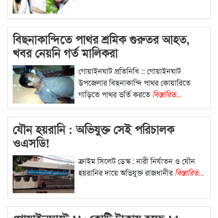
বিছনাকান্দিতে পাথর শ্রমিক গুরুতর আহত,
খবর নেয়নি গর্ত মালিকরা
গোয়াইনঘাট প্রতিনিধি :: গোয়াইনঘাট
উপজেলার বিছনাকান্দি পাথর কোয়ারিতে
গাড়িতে পাথর ভর্তি করতে
বিস্তারিত...
যৌন হয়রানি : অভিযুক্ত সেই পরিচালক
ওএসডি!
ক্রাইম সিলেট ডেস্ক : নারী নির্যাতন ও যৌন
হয়রানির দায়ে অভিযুক্ত রাজধানীর
বিস্তারিত...