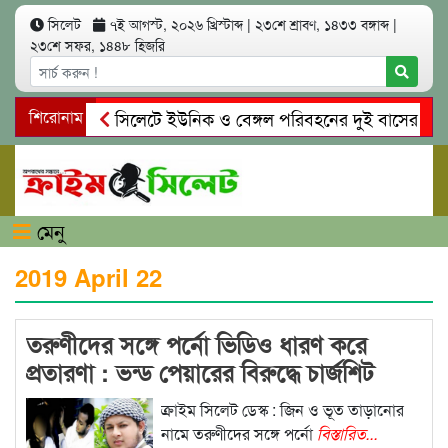
সিলেট
৭ই আগস্ট, ২০২৬ খ্রিস্টাব্দ
|
২৩শে শ্রাবণ, ১৪৩৩ বঙ্গাব্দ
|
২৩শে সফর, ১৪৪৮ হিজরি
শিরোনাম
সিলেটে ইউনিক ও বেঙ্গল পরিবহনের দুই বাসের মুখোমুখ
গোয়াইনঘাটে প্রেমের ফাঁদে তরুণী পাচার: মাদকাসক্ত রিম
মেনু
2019 April 22
তরুণীদের সঙ্গে পর্নো ভিডিও ধারণ করে
প্রতারণা : ভন্ড পেয়ারের বিরুদ্ধে চার্জশিট
ক্রাইম সিলেট ডেস্ক : জিন ও ভূত তাড়ানোর
নামে তরুণীদের সঙ্গে পর্নো
বিস্তারিত...