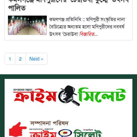
পালিত
কমলগঞ্জ প্রতিনিধি :: মণিপুরী সংস্কৃতির নানা
বৈচিত্র্যের অন্যতম হলো মণিপুরীদের নববর্ষ
উৎসব ‘চৈরাউবা
বিস্তারিত...
1
2
Next »