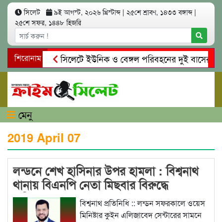
সিলেট
৯ই আগস্ট, ২০২৬ খ্রিস্টাব্দ
|
২৫শে শ্রাবণ, ১৪৩৩ বঙ্গাব্দ
|
২৫শে সফর, ১৪৪৮ হিজরি
শিরোনাম
সিলেটে ইউনিক ও বেঙ্গল পরিবহনের দুই বাসের মুখোম
গোয়াইনঘাটে প্রেমের ফাঁদে তরুণী পাচার: মাদকাসক্ত রি
মেনু
2019 April 07
লন্ডনে শেখ হাসিনার উপর হামলা : বিশ্বনাথ
থানায় বিএনপি নেতা মিছবার বিরুদ্ধে
অভিযোগ
বিশ্বনাথ প্রতিনিধি :: লন্ডন সফরকালে ওয়েস
মিনিষ্টার কুইন এলিজাবেদ সেন্টারের সামনে