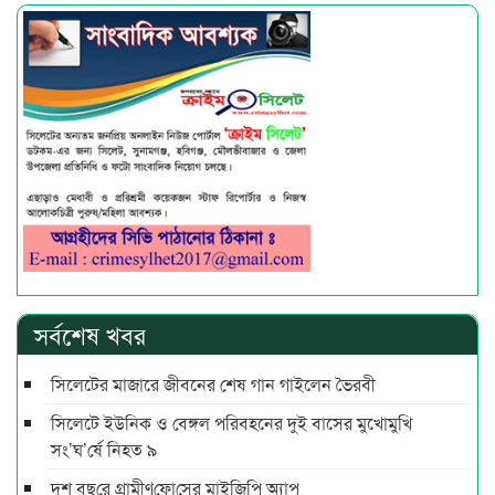
সর্বশেষ খবর
সিলেটের মাজারে জীবনের শেষ গান গাইলেন ভৈরবী
সিলেটে ইউনিক ও বেঙ্গল পরিবহনের দুই বাসের মুখোমুখি
সং’ঘ’র্ষে নিহত ৯
দশ বছ‌রে গ্রামীণ‌ফো‌সের মাইজিপি অ্যাপ