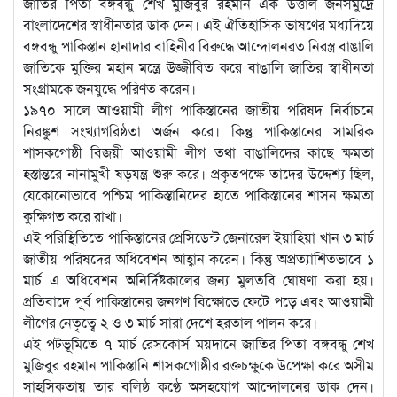
জাতির পিতা বঙ্গবন্ধু শেখ মুজিবুর রহমান এক উত্তাল জনসমুদ্রে
বাংলাদেশের স্বাধীনতার ডাক দেন। এই ঐতিহাসিক ভাষণের মধ্যদিয়ে
বঙ্গবন্ধু পাকিস্তান হানাদার বাহিনীর বিরুদ্ধে আন্দোলনরত নিরস্ত্র বাঙালি
জাতিকে মুক্তির মহান মন্ত্রে উজ্জীবিত করে বাঙালি জাতির স্বাধীনতা
সংগ্রামকে জনযুদ্ধে পরিণত করেন।
১৯৭০ সালে আওয়ামী লীগ পাকিস্তানের জাতীয় পরিষদ নির্বাচনে
নিরঙ্কুশ সংখ্যাগরিষ্ঠতা অর্জন করে। কিন্তু পাকিস্তানের সামরিক
শাসকগোষ্ঠী বিজয়ী আওয়ামী লীগ তথা বাঙালিদের কাছে ক্ষমতা
হস্তান্তরে নানামুখী ষড়যন্ত্র শুরু করে। প্রকৃতপক্ষে তাদের উদ্দেশ্য ছিল,
যেকোনোভাবে পশ্চিম পাকিস্তানিদের হাতে পাকিস্তানের শাসন ক্ষমতা
কুক্ষিগত করে রাখা।
এই পরিস্থিতিতে পাকিস্তানের প্রেসিডেন্ট জেনারেল ইয়াহিয়া খান ৩ মার্চ
জাতীয় পরিষদের অধিবেশন আহ্বান করেন। কিন্তু অপ্রত্যাশিতভাবে ১
মার্চ এ অধিবেশন অনির্দিষ্টকালের জন্য মুলতবি ঘোষণা করা হয়।
প্রতিবাদে পূর্ব পাকিস্তানের জনগণ বিক্ষোভে ফেটে পড়ে এবং আওয়ামী
লীগের নেতৃত্বে ২ ও ৩ মার্চ সারা দেশে হরতাল পালন করে।
এই পটভূমিতে ৭ মার্চ রেসকোর্স ময়দানে জাতির পিতা বঙ্গবন্ধু শেখ
মুজিবুর রহমান পাকিস্তানি শাসকগোষ্ঠীর রক্তচক্ষুকে উপেক্ষা করে অসীম
সাহসিকতায় তার বলিষ্ঠ কণ্ঠে অসহযোগ আন্দোলনের ডাক দেন।