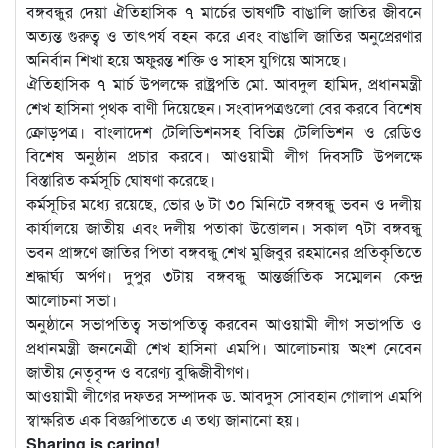
বঙ্গবন্ধুর দেয়া ঐতিহাসিক ৭ মার্চের ভাষণটি বাঙালি জাতির জীবনে
অত্যন্ত গুরুত্ব ও তাৎপর্য বহন করে এবং বাঙালি জাতির অনুপ্রেরণার
অনির্বান শিখা হয়ে অফুরন্ত শক্তি ও সাহস যুগিয়ে আসছে।
ঐতিহাসিক ৭ মার্চ উপলক্ষে রাষ্ট্রপতি মো. আবদুল হামিদ, প্রধানমন্ত্রী
শেখ হাসিনা পৃথক বাণী দিয়েছেন। সংবাদপত্রগুলো বের করবে বিশেষ
ক্রোড়পত্র। বাংলাদেশ টেলিভিশনসহ বিভিন্ন টেলিভিশন ও রেডিও
বিশেষ অনুষ্ঠান প্রচার করবে। আওয়ামী লীগ দিবসটি উপলক্ষে
বিস্তারিত কর্মসূচি ঘোষণা করেছে।
কর্মসূচির মধ্যে রয়েছে, ভোর ৬ টা ৩০ মিনিটে বঙ্গবন্ধু ভবন ও দলীয়
কার্যালয়ে জাতীয় এবং দলীয় পতাকা উত্তোলন। সকাল ৭টা বঙ্গবন্ধু
ভবন প্রাঙ্গণে জাতির পিতা বঙ্গবন্ধু শেখ মুজিবুর রহমানের প্রতিকৃতিতে
শ্রদ্ধার্ঘ্য অর্পণ। দুপুর ৩টায় বঙ্গবন্ধু আন্তর্জাতিক সম্মেলন কেন্দ্র
আলোচনা সভা।
অনুষ্ঠানে সভাপতিত্ব সভাপতিত্ব করবেন আওয়ামী লীগ সভাপতি ও
প্রধানমন্ত্রী জননেত্রী শেখ হাসিনা এমপি। আলোচনায় অংশ নেবেন
জাতীয় নেতৃবৃন্দ ও বরেণ্য বুদ্ধিজীবীগণ।
আওয়ামী লীগের দফতর সম্পাদক ড. আবদুস সোবহান গোলাপ এমপি
স্বাক্ষরিত এক বিজ্ঞপিাততে এ তথ্য জানানো হয়।
Sharing is caring!