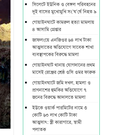
সিলেটে ইউনিক ও বেঙ্গল পরিবহনের
দুই বাসের মুখোমুখি সং’ঘ’র্ষে নিহত ৯
গোয়াইনঘাটে কামরুল হত্যা মামলায়
৪ আসামি গ্রেপ্তার
জাফলংয়ে এনজিওর ৬৪ লাখ টাকা
আত্মসাতের অভিযোগে সাবেক শাখা
ব্যবস্থাপকের বিরুদ্ধে মামলা
গোয়াইনঘাট থানায় যোগদানের প্রথম
মাসেই রেঞ্জের শ্রেষ্ঠ ওসি ওমর ফারুক
গোয়াইনঘাটে জমি দখল, হামলা ও
প্রাণনাশের হুমকির অভিযোগে ৭
জনের বিরুদ্ধে আদালতে মামলা
ইউকে ওয়ার্ক পারমিটের নামে ৩
কোটি ৬০ লাখ কোটি টাকা
আত্মসাৎ: স্ত্রী কারাগারে, স্বামী
পলাতক