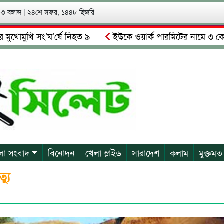
 বঙ্গাব্দ
|
২৪শে সফর, ১৪৪৮ হিজরি
খি সং’ঘ’র্ষে নিহত ৯
ইউকে ওয়ার্ক পারমিটের নামে ৩ কোটি ৬০ লা
ালকে গ্রেপ্তারের দাবি স্থানীয়দের
গোয়াইনঘাটে আলিম উদ্দিনের নে
লা সংবাদ
বিনোদন
খেলা স্লাইড
সারাদেশ
কলাম
মুক্তমত
্যু