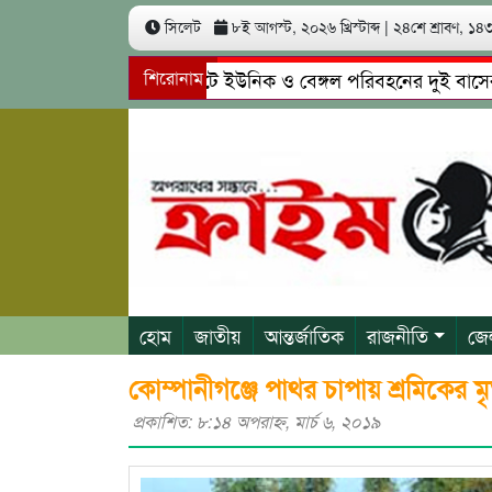
সিলেট
৮ই আগস্ট, ২০২৬ খ্রিস্টাব্দ
|
২৪শে শ্রাবণ, ১৪৩৩
সিলেটে ইউনিক ও বেঙ্গল পরিবহনের দুই বাসের মুখোমু
শিরোনাম
গোয়াইনঘাটে প্রেমের ফাঁদে তরুণী পাচার: মাদকাসক্ত রিম
হোম
জাতীয়
আন্তর্জাতিক
রাজনীতি
জে
কোম্পানীগঞ্জে পাথর চাপায় শ্রমিকের মৃত
প্রকাশিত: ৮:১৪ অপরাহ্ণ, মার্চ ৬, ২০১৯