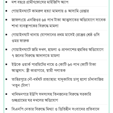
দশ বছ‌রে গ্রামীণ‌ফো‌সের মাইজিপি অ্যাপ
গোয়াইনঘাটে কামরুল হত্যা মামলায় ৪ আসামি গ্রেপ্তার
জাফলংয়ে এনজিওর ৬৪ লাখ টাকা আত্মসাতের অভিযোগে সাবেক
শাখা ব্যবস্থাপকের বিরুদ্ধে মামলা
গোয়াইনঘাট থানায় যোগদানের প্রথম মাসেই রেঞ্জের শ্রেষ্ঠ ওসি
ওমর ফারুক
গোয়াইনঘাটে জমি দখল, হামলা ও প্রাণনাশের হুমকির অভিযোগে
৭ জনের বিরুদ্ধে আদালতে মামলা
ইউকে ওয়ার্ক পারমিটের নামে ৩ কোটি ৬০ লাখ কোটি টাকা
আত্মসাৎ: স্ত্রী কারাগারে, স্বামী পলাতক
তাহিরপুরে নৌ-ধর্মঘট প্রত্যাহার: যাদুকাটায় চালু হলো চাঁদাবাজির
‘নতুন টোল’!
খাদিমনগরে ইউপি সদস্যসহ তিনজনের বিরুদ্ধে সরকারি
গুচ্ছগ্রামের ঘর দখলের অভিযোগ
বিএনপি নেতার বিরুদ্ধে মিথ্যা ও ভিত্তিহীন সংবাদের প্রতিবাদে