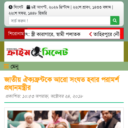
সিলেট
৬ই আগস্ট, ২০২৬ খ্রিস্টাব্দ
|
২২শে শ্রাবণ, ১৪৩৩ বঙ্গাব্দ
|
২২শে সফর, ১৪৪৮ হিজরি
আত্মসাৎ: স্ত্রী কারাগারে, স্বামী পলাতক
শিরোনাম
তাহিরপুরে নৌ-ধর্মঘট প
িকদের মারধর
নগরীতে কোটি টাকার সম্পত্তি দখলের চেষ্টা: গ্রেফত
মেনু
জাতীয় ঐক্যফ্রন্টকে আরো সংযত হবার পরামর্শ
প্রধানমন্ত্রীর
প্রকাশিত: ১০:৫৩ অপরাহ্ণ, অক্টোবর ২৪, ২০১৮