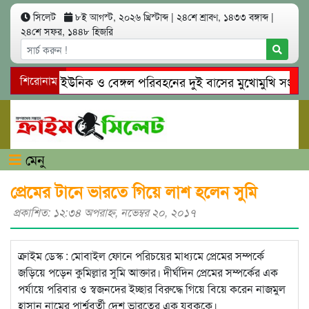
সিলেট
৮ই আগস্ট, ২০২৬ খ্রিস্টাব্দ
|
২৪শে শ্রাবণ, ১৪৩৩ বঙ্গাব্দ
|
২৪শে সফর, ১৪৪৮ হিজরি
সিলেটে ইউনিক ও বেঙ্গল পরিবহনের দুই বাসের মুখোমুখি সং’ঘ’র্ষে
শিরোনাম
গোয়াইনঘাটে প্রেমের ফাঁদে তরুণী পাচার: মাদকাসক্ত রিমালকে গ্রেপ্তা
মেনু
প্রেমের টানে ভারতে গিয়ে লাশ হলেন সুমি
প্রকাশিত: ১২:৩৪ অপরাহ্ণ, নভেম্বর ২০, ২০১৭
ক্রাইম ডেস্ক : মোবাইল ফোনে পরিচয়ের মাধ্যমে প্রেমের সম্পর্কে
জড়িয়ে পড়েন কুমিল্লার সুমি আক্তার। দীর্ঘদিন প্রেমের সম্পর্কের এক
পর্যায়ে পরিবার ও স্বজনদের ইচ্ছার বিরুদ্ধে গিয়ে বিয়ে করেন নাজমুল
হাসান নামের পার্শ্ববর্তী দেশ ভারতের এক যুবককে।