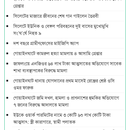
গ্রেপ্তার
সিলেটের মাজারে জীবনের শেষ গান গাইলেন ভৈরবী
সিলেটে ইউনিক ও বেঙ্গল পরিবহনের দুই বাসের মুখোমুখি
সং’ঘ’র্ষে নিহত ৯
দশ বছ‌রে গ্রামীণ‌ফো‌সের মাইজিপি অ্যাপ
গোয়াইনঘাটে কামরুল হত্যা মামলায় ৪ আসামি গ্রেপ্তার
জাফলংয়ে এনজিওর ৬৪ লাখ টাকা আত্মসাতের অভিযোগে সাবেক
শাখা ব্যবস্থাপকের বিরুদ্ধে মামলা
গোয়াইনঘাট থানায় যোগদানের প্রথম মাসেই রেঞ্জের শ্রেষ্ঠ ওসি
ওমর ফারুক
গোয়াইনঘাটে জমি দখল, হামলা ও প্রাণনাশের হুমকির অভিযোগে
৭ জনের বিরুদ্ধে আদালতে মামলা
ইউকে ওয়ার্ক পারমিটের নামে ৩ কোটি ৬০ লাখ কোটি টাকা
আত্মসাৎ: স্ত্রী কারাগারে, স্বামী পলাতক