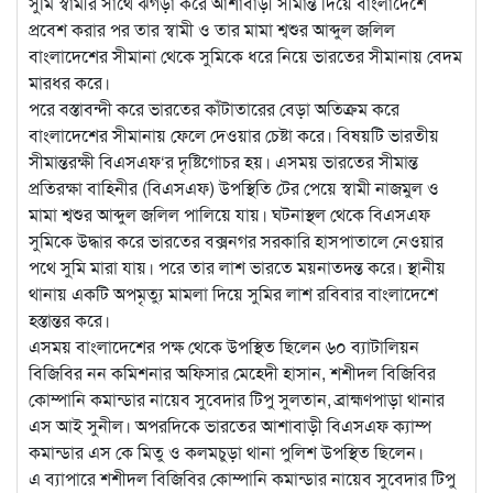
সুমি স্বামীর সাথে ঝগড়া করে আশাবাড়ী সীমান্ত দিয়ে বাংলাদেশে
প্রবেশ করার পর তার স্বামী ও তার মামা শ্বশুর আব্দুল জলিল
বাংলাদেশের সীমানা থেকে সুমিকে ধরে নিয়ে ভারতের সীমানায় বেদম
মারধর করে।
পরে বস্তাবন্দী করে ভারতের কাঁটাতারের বেড়া অতিক্রম করে
বাংলাদেশের সীমানায় ফেলে দেওয়ার চেষ্টা করে। বিষয়টি ভারতীয়
সীমান্তরক্ষী বিএসএফ‘র দৃষ্টিগোচর হয়। এসময় ভারতের সীমান্ত
প্রতিরক্ষা বাহিনীর (বিএসএফ) উপস্থিতি টের পেয়ে স্বামী নাজমুল ও
মামা শ্বশুর আব্দুল জলিল পালিয়ে যায়। ঘটনাস্থল থেকে বিএসএফ
সুমিকে উদ্ধার করে ভারতের বক্সনগর সরকারি হাসপাতালে নেওয়ার
পথে সুমি মারা যায়। পরে তার লাশ ভারতে ময়নাতদন্ত করে। স্থানীয়
থানায় একটি অপমৃত্যু মামলা দিয়ে সুমির লাশ রবিবার বাংলাদেশে
হস্তান্তর করে।
এসময় বাংলাদেশের পক্ষ থেকে উপস্থিত ছিলেন ৬০ ব্যাটালিয়ন
বিজিবির নন কমিশনার অফিসার মেহেদী হাসান, শশীদল বিজিবির
কোম্পানি কমান্ডার নায়েব সুবেদার টিপু সুলতান, ব্রাহ্মণপাড়া থানার
এস আই সুনীল। অপরদিকে ভারতের আশাবাড়ী বিএসএফ ক্যাম্প
কমান্ডার এস কে মিতু ও কলমচুড়া থানা পুলিশ উপস্থিত ছিলেন।
এ ব্যাপারে শশীদল বিজিবির কোম্পানি কমান্ডার নায়েব সুবেদার টিপু