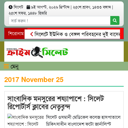
সিলেট
৯ই আগস্ট, ২০২৬ খ্রিস্টাব্দ
|
২৫শে শ্রাবণ, ১৪৩৩ বঙ্গাব্দ
|
২৫শে সফর, ১৪৪৮ হিজরি
শিরোনাম
সিলেটে ইউনিক ও বেঙ্গল পরিবহনের দুই বাসের মুখোম
গোয়াইনঘাটে প্রেমের ফাঁদে তরুণী পাচার: মাদকাসক্ত রি
মেনু
2017 November 25
সাংবাদিক মনসুরের শয্যাপাশে : সিলেট
রিপোর্টার্স ক্লাবের নেতৃৃবৃৃন্দ
সিলেট ওসমানী মেডিকেল কলেজ হাসপাতালে
চিকিৎসাধীন বাংলাদেশ ফটো জার্নালিস্ট