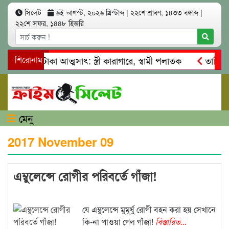
সিলেট
৬ই আগস্ট, ২০২৬ খ্রিস্টাব্দ
|
২২শে শ্রাবণ, ১৪৩৩ বঙ্গাব্দ
|
২২শে সফর, ১৪৪৮ হিজরি
খ কোটি টাকা আত্মসাৎ: স্ত্রী কারাগারে, স্বামী পলাতক
শিরোনাম
তাহিরপুরে
াবাজি ও শ্রমিকদের মারধর
নগরীতে কোটি টাকার সম্পত্তি দখলের চে
মেনু
2017 November 09
এম্বুলেন্সে রোগীর পরিবর্তে গাঁজা!
যে এম্বুলেন্সে মুমূর্ষু রোগী বহন করা হয় সেখানে
কি-না পাওয়া গেল গাঁজা!
বিস্তারিত...