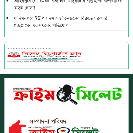
তাহিরপুরে নৌ-ধর্মঘট প্রত্যাহার: যাদুকাটায় চালু হলো চাঁদাবাজির
‘নতুন টোল’!
খাদিমনগরে ইউপি সদস্যসহ তিনজনের বিরুদ্ধে সরকারি
গুচ্ছগ্রামের ঘর দখলের অভিযোগ
………………………..