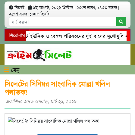
সিলেট
৯ই আগস্ট, ২০২৬ খ্রিস্টাব্দ
|
২৫শে শ্রাবণ, ১৪৩৩ বঙ্গাব্দ
|
২৫শে সফর, ১৪৪৮ হিজরি
সিলেটে ইউনিক ও বেঙ্গল পরিবহনের দুই বাসের মুখোমুখি সং’ঘ’র্ষ
শিরোনাম
গোয়াইনঘাটে প্রেমের ফাঁদে তরুণী পাচার: মাদকাসক্ত রিমালকে গ্রেপ্
মেনু
সিলেটের সিনিয়র সাংবাদিক মোল্লা খলিল
পলাতক!
প্রকাশিত: ৩:৪৬ অপরাহ্ণ, মার্চ ২১, ২০১৯