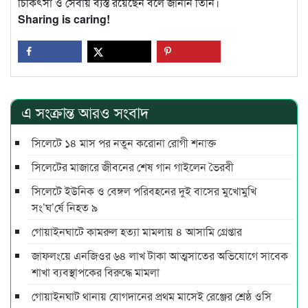
চিকিৎসা ও সেবায় ব্যস্ত রয়েছেন বলে জানান তিনি।
Sharing is caring!
এ সংক্রান্ত আরও সংবাদ
সিলেটে ১৪ মাস পর নতুন করোনা রোগী শনাক্ত
সিলেটের মাজারে জীবনের শেষ গান গাইলেন ভৈরবী
সিলেটে ইউনিক ও বেঙ্গল পরিবহনের দুই বাসের মুখোমুখি
সং’ঘ’র্ষে নিহত ৯
গোয়াইনঘাটে কামরুল হত্যা মামলায় ৪ আসামি গ্রেপ্তার
জাফলংয়ে এনজিওর ৬৪ লাখ টাকা আত্মসাতের অভিযোগে সাবেক
শাখা ব্যবস্থাপকের বিরুদ্ধে মামলা
গোয়াইনঘাট থানায় যোগদানের প্রথম মাসেই রেঞ্জের শ্রেষ্ঠ ওসি