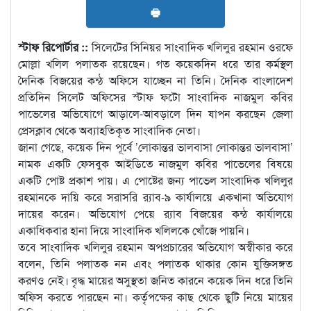
🖶
স্টাফ রিপোর্টার ::
সিলেটের সিনিয়র সাংবাদিক খলিলুর রহমান ওরফে
মোল্লা খলিল পলাতক রয়েছেন। গত কয়েকদিন ধরে তার কর্মস্থল
দৈনিক বিজয়ের কন্ঠ অফিসে যাচ্ছেন না তিনি। দৈনিক বাংলাদেশ
প্রতিদিন সিলেট অফিসের স্টাফ ফটো সাংবাদিক নাজমুল কবির
পাভেলের অভিযোগে আড়ালে-আবড়ালে দিন যাপন করছেন জেলা
প্রেসক্লাব থেকে অব্যাহতিকৃত সাংবাদিক নেতা।
জানা গেছে, কয়েক দিন পূর্বে ’লোকান্তর ভালবাসা লোকান্তর ভালবাসা’
নামক একটি ফেসবুক আইডিতে নাজমুল কবির পাভেলের বিষয়ে
একটি পোষ্ট প্রকাশ পায়। এ পোষ্টের জন্য পাভেল সাংবাদিক খলিলুর
রহমানকে দায়ি করে সরাসরি র‌্যাব-৯ কার্যালয়ে একখানা অভিযোগ
দায়ের করেন। অভিযোগ পেয়ে র‌্যাব বিজয়ের কন্ঠ কার্যালয়ে
একাধিকবার হানা দিয়ে সাংবাদিক খলিলকে খোঁজে পায়নি।
তবে সাংবাদিক খলিলুর রহমান অপপ্রচারের অভিযোগ অস্বীকার করে
বলেন, তিনি পলাতক নন এবং পলাতক থাকার কোন যুক্তিসঙ্গত
করণও নেই। বৃদ্ধ মায়ের অসুস্থতা জনিত কারনে কয়েক দিন ধরে তিনি
অফিস করতে পারছেন না। কর্তৃপক্ষের কাছ থেকে ছুটি নিয়ে মায়ের