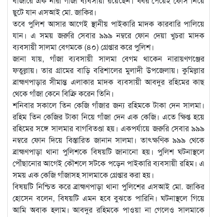
বাজারে এক নারী গাঁজা ব্যবসায়ী রয়েছেন। খবর পেয়েই ফোর্স নিয়ে
ছুটে যান এসআই মো. জাকির।
তবে পুলিশ আসার আগেই স্থানীয় পাইকারি মাদক কারবারি পালিয়ে
যান। এ সময় জরুরি সেবার ৯৯৯ নম্বরে ফোন দেয়া খুচরা মাদক
ব্যবসায়ী সালমা বেগমকে (৪০) গ্রেপ্তার করে পুলিশ।
জানা যায়, গাঁজা ব্যবসায়ী সালমা বেগম থাকেন নারায়ণগঞ্জের
ফতুল্লায়। তার গ্রামের বাড়ি বরিশালের মুলাদী উপজেলায়। কুমিল্লার
ব্রাহ্মণপাড়ার সীমান্ত এলাকার মাদক ব্যবসায়ী আবদুর রহিমের কাছ
থেকে গাঁজা কেনে বিক্রি করেন তিনি।
শনিবার সকালে তিন কেজি গাঁজার জন্য রহিমকে টাকা দেন সালমা।
রহিম তিন কেজির টাকা নিয়ে গাঁজা দেন এক কেজি। এতে ক্ষিপ্ত হয়ে
রহিমের সঙ্গে সালমার বাগবিতণ্ডা হয়। একপর্যায়ে জরুরি সেবার ৯৯৯
নম্বরে ফোন দিয়ে বিস্তারিত জানান সালমা। তাৎক্ষণিক ৯৯৯ থেকে
ব্রাহ্মণপাড়া থানা পুলিশকে বিষয়টি জানানো হয়। পুলিশ ঘটনাস্থলে
পৌঁছানোর আগেই কৌশলে সটকে পড়েন পাইকারি ব্যবসায়ী রহিম। এ
সময় এক কেজি গাঁজাসহ সালমাকে গ্রেপ্তার করা হয়।
বিষয়টি নিশ্চিত করে ব্রাহ্মণপাড়া থানা পুলিশের এসআই মো. জাকির
হোসেন বলেন, বিষয়টি এমন হবে বুঝতে পারিনি। ঘটনাস্থলে গিয়ে
আমি অবাক হলাম। আবদুর রহিমকে পাওয়া না গেলেও সালমাকে