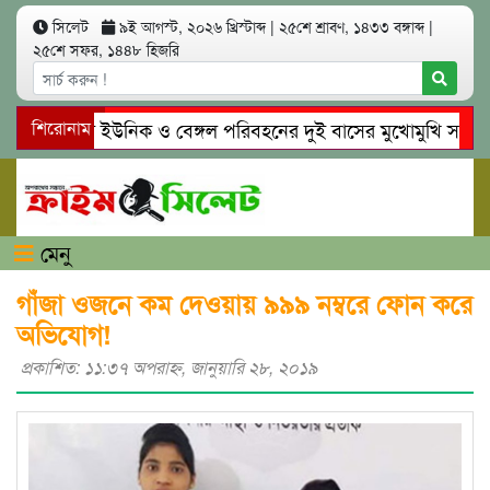
সিলেট
৯ই আগস্ট, ২০২৬ খ্রিস্টাব্দ
|
২৫শে শ্রাবণ, ১৪৩৩ বঙ্গাব্দ
|
২৫শে সফর, ১৪৪৮ হিজরি
সিলেটে ইউনিক ও বেঙ্গল পরিবহনের দুই বাসের মুখোমুখি সং’ঘ’র্ষে
শিরোনাম
গোয়াইনঘাটে প্রেমের ফাঁদে তরুণী পাচার: মাদকাসক্ত রিমালকে গ্রেপ্তা
মেনু
গাঁজা ওজনে কম দেওয়ায় ৯৯৯ নম্বরে ফোন করে
অভিযোগ!
প্রকাশিত: ১১:৩৭ অপরাহ্ণ, জানুয়ারি ২৮, ২০১৯