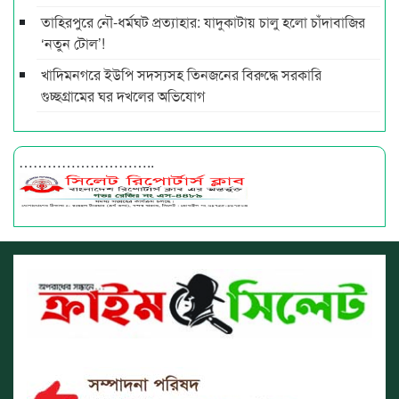
তাহিরপুরে নৌ-ধর্মঘট প্রত্যাহার: যাদুকাটায় চালু হলো চাঁদাবাজির
‘নতুন টোল’!
খাদিমনগরে ইউপি সদস্যসহ তিনজনের বিরুদ্ধে সরকারি
গুচ্ছগ্রামের ঘর দখলের অভিযোগ
………………………..