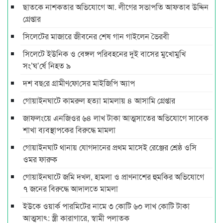
ছাতকে নাশকতার অভিযোগে আ. লীগের সভাপ‌তি আফতাব উদ্দিন
গ্রেপ্তার
সিলেটের মাজারে জীবনের শেষ গান গাইলেন ভৈরবী
সিলেটে ইউনিক ও বেঙ্গল পরিবহনের দুই বাসের মুখোমুখি
সং’ঘ’র্ষে নিহত ৯
দশ বছ‌রে গ্রামীণ‌ফো‌সের মাইজিপি অ্যাপ
গোয়াইনঘাটে কামরুল হত্যা মামলায় ৪ আসামি গ্রেপ্তার
জাফলংয়ে এনজিওর ৬৪ লাখ টাকা আত্মসাতের অভিযোগে সাবেক
শাখা ব্যবস্থাপকের বিরুদ্ধে মামলা
গোয়াইনঘাট থানায় যোগদানের প্রথম মাসেই রেঞ্জের শ্রেষ্ঠ ওসি
ওমর ফারুক
গোয়াইনঘাটে জমি দখল, হামলা ও প্রাণনাশের হুমকির অভিযোগে
৭ জনের বিরুদ্ধে আদালতে মামলা
ইউকে ওয়ার্ক পারমিটের নামে ৩ কোটি ৬০ লাখ কোটি টাকা
আত্মসাৎ: স্ত্রী কারাগারে, স্বামী পলাতক