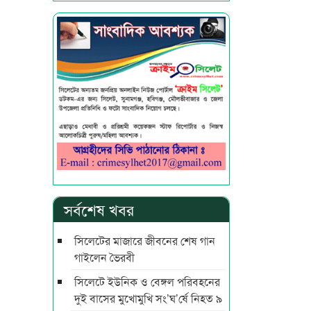
সর্বশেষ খবর
সিলেটের মাজারে জীবনের শেষ গান
গাইলেন ভৈরবী
সিলেটে ইউনিক ও বেঙ্গল পরিবহনের
দুই বাসের মুখোমুখি সং’ঘ’র্ষে নিহত ৯