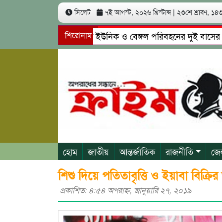
সিলেট
৭ই আগস্ট, ২০২৬ খ্রিস্টাব্দ
|
২৩শে শ্রাবণ, ১৪৩৩
সিলেটে ইউনিক ও বেঙ্গল পরিবহনের দুই বাসের মুখোমুখি
শিরোনাম
গোয়াইনঘাটে প্রেমের ফাঁদে তরুণী পাচার: মাদকাসক্ত রিমাল
হোম
জাতীয়
আন্তর্জাতিক
রাজনীতি
জে
শিশু দিয়ে পতিতাবৃত্তি ও ইয়াবা বিক্
প্রকাশিত: ৪:৫৪ অপরাহ্ণ, জানুয়ারি ২৭, ২০১৯