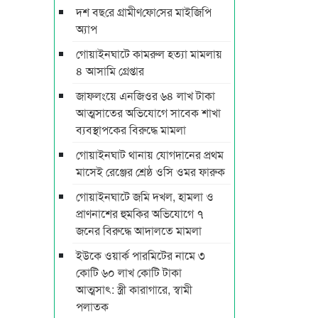
দশ বছ‌রে গ্রামীণ‌ফো‌সের মাইজিপি
অ্যাপ
গোয়াইনঘাটে কামরুল হত্যা মামলায়
৪ আসামি গ্রেপ্তার
জাফলংয়ে এনজিওর ৬৪ লাখ টাকা
আত্মসাতের অভিযোগে সাবেক শাখা
ব্যবস্থাপকের বিরুদ্ধে মামলা
গোয়াইনঘাট থানায় যোগদানের প্রথম
মাসেই রেঞ্জের শ্রেষ্ঠ ওসি ওমর ফারুক
গোয়াইনঘাটে জমি দখল, হামলা ও
প্রাণনাশের হুমকির অভিযোগে ৭
জনের বিরুদ্ধে আদালতে মামলা
ইউকে ওয়ার্ক পারমিটের নামে ৩
কোটি ৬০ লাখ কোটি টাকা
আত্মসাৎ: স্ত্রী কারাগারে, স্বামী
পলাতক