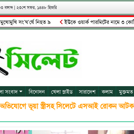
 বঙ্গাব্দ
|
২৩শে সফর, ১৪৪৮ হিজরি
 সং’ঘ’র্ষে নিহত ৯
ইউকে ওয়ার্ক পারমিটের নামে ৩ কোটি ৬০ লাখ
কে গ্রেপ্তারের দাবি স্থানীয়দের
গোয়াইনঘাটে আলিম উদ্দিনের নেত
লা সংবাদ
বিনোদন
খেলা স্লাইড
সারাদেশ
কলাম
মুক্তমত
রির অভিযোগে ভূয়া স্ত্রীসহ সিলেটে এসআই রোকন আটক