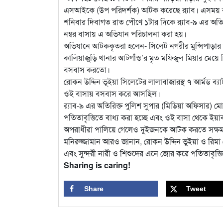
এসআইকে (উপ পরিদর্শক) আটক করেছে র‌্যাব। এসময় বাস
শনিবার দিবাগত রাত পৌণে ১টার দিকে র‌্যাব-৯ এর অতিরি
নম্বর বাসায় এ অভিযান পরিচালনা করা হয়।
অভিযানে আটককৃতরা হলেন- সিলেট নগরীর মুন্সিপাড়ার 
কালিয়াজুড়ি থানার আটগাঁও’র মৃত মফিজুল মিয়ার মেয়ে 
বসবাস করতো।
রোকন উদ্দিন ভূইয়া সিলেটের লালাবাজারস্থ ৭ আর্মড ব
ওই বাসায় বসবাস করে আসছিল।
র‌্যাব-৯ এর অতিরিক্ত পুলিশ সুপার (মিডিয়া অফিসার) 
পতিতাবৃত্তিতে বাধ্য করা হচ্ছে এবং ওই বাসা থেকে ইয়
অপরাধীরা পালিয়ে গেলেও দুইজনকে আটক করতে সক্ষম হ
মনিরুজ্জামান আরও জানান, রোকন উদ্দিন ভুইয়া ও রিমা 
এবং সুন্দরী নারী ও শিশুদের এনে জোর করে পতিতাবৃত্
Sharing is caring!
Share
Tweet