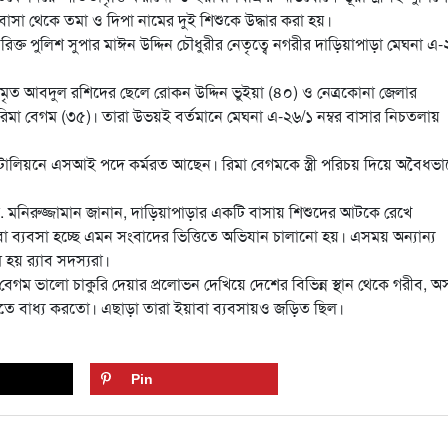
া থেকে তমা ও দিপা নামের দুই শিশুকে উদ্ধার করা হয়।
ক্ত পুলিশ সুপার মাঈন উদ্দিন চৌধুরীর নেতৃত্বে নগরীর দাড়িয়াপাড়া মেঘনা এ-
মৃত আবদুল রশিদের ছেলে রোকন উদ্দিন ভুইয়া (৪০) ও নেত্রকোনা জেলার
রিমা বেগম (৩৫)। তারা উভয়ই বর্তমানে মেঘনা এ-২৬/১ নম্বর বাসার নিচতলায়
্যাটালিয়নে এসআই পদে কর্মরত আছেন। রিমা বেগমকে স্ত্রী পরিচয় দিয়ে অবৈধভা
মো. মনিরুজ্জামান জানান, দাড়িয়াপাড়ার একটি বাসায় শিশুদের আটকে রেখে
াবা ব্যবসা হচ্ছে এমন সংবাদের ভিত্তিতে অভিযান চালানো হয়। এসময় অন্যান্য
য় র‌্যাব সদস্যরা।
বেগম ভালো চাকুরি দেয়ার প্রলোভন দেখিয়ে দেশের বিভিন্ন স্থান থেকে গরীব, অ
তিতে বাধ্য করতো। এছাড়া তারা ইয়াবা ব্যবসায়ও জড়িত ছিল।
Pin