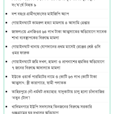
সং’ঘ’র্ষে নিহত ৯
দশ বছ‌রে গ্রামীণ‌ফো‌সের মাইজিপি অ্যাপ
গোয়াইনঘাটে কামরুল হত্যা মামলায় ৪ আসামি গ্রেপ্তার
জাফলংয়ে এনজিওর ৬৪ লাখ টাকা আত্মসাতের অভিযোগে সাবেক
শাখা ব্যবস্থাপকের বিরুদ্ধে মামলা
গোয়াইনঘাট থানায় যোগদানের প্রথম মাসেই রেঞ্জের শ্রেষ্ঠ ওসি
ওমর ফারুক
গোয়াইনঘাটে জমি দখল, হামলা ও প্রাণনাশের হুমকির অভিযোগে
৭ জনের বিরুদ্ধে আদালতে মামলা
ইউকে ওয়ার্ক পারমিটের নামে ৩ কোটি ৬০ লাখ কোটি টাকা
আত্মসাৎ: স্ত্রী কারাগারে, স্বামী পলাতক
তাহিরপুরে নৌ-ধর্মঘট প্রত্যাহার: যাদুকাটায় চালু হলো চাঁদাবাজির
‘নতুন টোল’!
খাদিমনগরে ইউপি সদস্যসহ তিনজনের বিরুদ্ধে সরকারি
গুচ্ছগ্রামের ঘর দখলের অভিযোগ