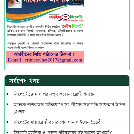
সর্বশেষ খবর
সিলেটে ১৪ মাস পর নতুন করোনা রোগী শনাক্ত
ছাতকে নাশকতার অভিযোগে আ. লীগের সভাপ‌তি আফতাব উদ্দিন
গ্রেপ্তার
সিলেটের মাজারে জীবনের শেষ গান গাইলেন ভৈরবী
সিলেটে ইউনিক ও বেঙ্গল পরিবহনের দুই বাসের মুখোমুখি