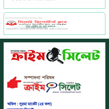
………………………..
অফিস : সুরমা মার্কেট (২য় তলা)