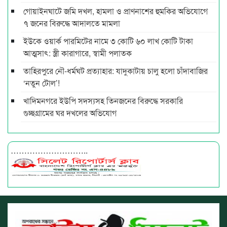
গোয়াইনঘাটে জমি দখল, হামলা ও প্রাণনাশের হুমকির অভিযোগে
৭ জনের বিরুদ্ধে আদালতে মামলা
ইউকে ওয়ার্ক পারমিটের নামে ৩ কোটি ৬০ লাখ কোটি টাকা
আত্মসাৎ: স্ত্রী কারাগারে, স্বামী পলাতক
তাহিরপুরে নৌ-ধর্মঘট প্রত্যাহার: যাদুকাটায় চালু হলো চাঁদাবাজির
‘নতুন টোল’!
খাদিমনগরে ইউপি সদস্যসহ তিনজনের বিরুদ্ধে সরকারি
গুচ্ছগ্রামের ঘর দখলের অভিযোগ
………………………..