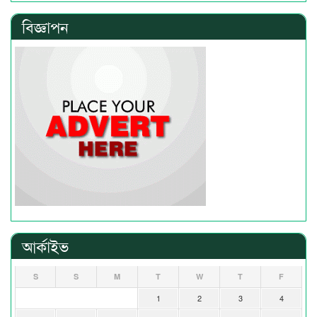
বিজ্ঞাপন
আর্কাইভ
S
S
M
T
W
T
F
1
2
3
4