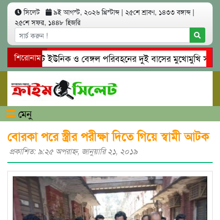
সিলেট
৯ই আগস্ট, ২০২৬ খ্রিস্টাব্দ
|
২৫শে শ্রাবণ, ১৪৩৩ বঙ্গাব্দ
|
২৫শে সফর, ১৪৪৮ হিজরি
সিলেটে ইউনিক ও বেঙ্গল পরিবহনের দুই বাসের মুখোমুখি সং’ঘ’র্ষে
শিরোনাম
গোয়াইনঘাটে প্রেমের ফাঁদে তরুণী পাচার: মাদকাসক্ত রিমালকে গ্রেপ্ত
মেনু
বোরকা পরে স্ত্রীর পরীক্ষা দিতে গিয়ে স্বামী আটক
প্রকাশিত: ৯:২৫ অপরাহ্ণ, জানুয়ারি ২১, ২০১৯