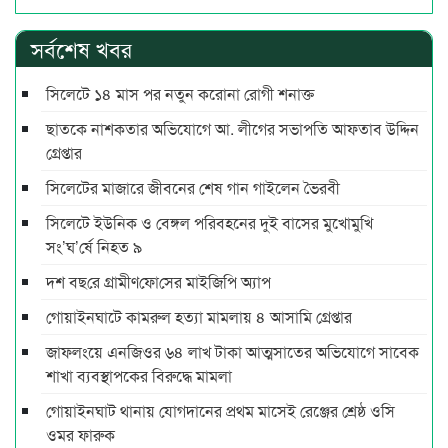
সর্বশেষ খবর
সিলেটে ১৪ মাস পর নতুন করোনা রোগী শনাক্ত
ছাতকে নাশকতার অভিযোগে আ. লীগের সভাপ‌তি আফতাব উদ্দিন
গ্রেপ্তার
সিলেটের মাজারে জীবনের শেষ গান গাইলেন ভৈরবী
সিলেটে ইউনিক ও বেঙ্গল পরিবহনের দুই বাসের মুখোমুখি
সং’ঘ’র্ষে নিহত ৯
দশ বছ‌রে গ্রামীণ‌ফো‌সের মাইজিপি অ্যাপ
গোয়াইনঘাটে কামরুল হত্যা মামলায় ৪ আসামি গ্রেপ্তার
জাফলংয়ে এনজিওর ৬৪ লাখ টাকা আত্মসাতের অভিযোগে সাবেক
শাখা ব্যবস্থাপকের বিরুদ্ধে মামলা
গোয়াইনঘাট থানায় যোগদানের প্রথম মাসেই রেঞ্জের শ্রেষ্ঠ ওসি
ওমর ফারুক