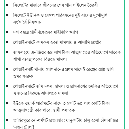
সিলেটের মাজারে জীবনের শেষ গান গাইলেন ভৈরবী
সিলেটে ইউনিক ও বেঙ্গল পরিবহনের দুই বাসের মুখোমুখি
সং’ঘ’র্ষে নিহত ৯
দশ বছ‌রে গ্রামীণ‌ফো‌সের মাইজিপি অ্যাপ
গোয়াইনঘাটে কামরুল হত্যা মামলায় ৪ আসামি গ্রেপ্তার
জাফলংয়ে এনজিওর ৬৪ লাখ টাকা আত্মসাতের অভিযোগে সাবেক
শাখা ব্যবস্থাপকের বিরুদ্ধে মামলা
গোয়াইনঘাট থানায় যোগদানের প্রথম মাসেই রেঞ্জের শ্রেষ্ঠ ওসি
ওমর ফারুক
গোয়াইনঘাটে জমি দখল, হামলা ও প্রাণনাশের হুমকির অভিযোগে
৭ জনের বিরুদ্ধে আদালতে মামলা
ইউকে ওয়ার্ক পারমিটের নামে ৩ কোটি ৬০ লাখ কোটি টাকা
আত্মসাৎ: স্ত্রী কারাগারে, স্বামী পলাতক
তাহিরপুরে নৌ-ধর্মঘট প্রত্যাহার: যাদুকাটায় চালু হলো চাঁদাবাজির
‘নতুন টোল’!