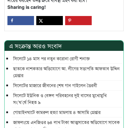
দায়ের করছেন তদন্ত ক্রমে ব্যবস্থা গ্রহণ করা হবে।
Sharing is caring!
এ সংক্রান্ত আরও সংবাদ
সিলেটে ১৪ মাস পর নতুন করোনা রোগী শনাক্ত
ছাতকে নাশকতার অভিযোগে আ. লীগের সভাপ‌তি আফতাব উদ্দিন
গ্রেপ্তার
সিলেটের মাজারে জীবনের শেষ গান গাইলেন ভৈরবী
সিলেটে ইউনিক ও বেঙ্গল পরিবহনের দুই বাসের মুখোমুখি
সং’ঘ’র্ষে নিহত ৯
গোয়াইনঘাটে কামরুল হত্যা মামলায় ৪ আসামি গ্রেপ্তার
জাফলংয়ে এনজিওর ৬৪ লাখ টাকা আত্মসাতের অভিযোগে সাবেক