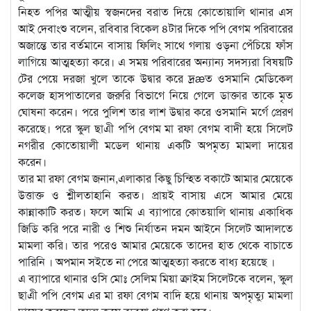
নিহত পপির আত্মীয় স্বজনদের বরাত দিয়ে কোতোয়ালি থানার এস
আই দেবাংশু বলেন, রবিবার বিকেল ৪টার দিকে পপি বেগম পরিবারের
অজান্তে তার বর্তমানে বাসায় ফিলিং সাথে গলায় ওড়না পেঁচিয়ে ফাঁস
লাগিয়ে আত্মহত্যা করে। এ সময় পরিবারের অন্যান্য সদস্যরা বিষয়টি
টের পেয়ে দরজা খুলে তাকে উদ্বার করে দ্রæত ওসমানি মেডিকেল
কলেজ হাসপাতালের জরুরি বিভাগে নিয়ে গেলে ডাক্তার তাকে মৃত
ঘোষনা করেন। পরে পুলিশ তার লাশ উদ্বার করে ওসমানি মর্গে প্রেরণ
করেছে। পরে স্কুল ছাএী পপি বেগম মা রফা বেগম বাদী হয়ে সিলেট
নগরীর কোতোয়ালী মডেল থানায় একটি অপমৃত্য মামলা দায়ের
করেন।
তার মা রফা বেগম জনান,এলাকার কিছু চিন্হিত বকাটে আমার মেয়েকে
উত্তাক্ত ও শ্লীলতাহানি করত। প্রায়ই বাসায় এসে আমার মেয়ে
কান্নাকাটি করত। ফলে আমি এ ব্যাপারে কোতয়ালি থানায় একাধিক
জিডি করি পরে নারী ও শিশু নির্যাতন দমন আইনে সিলেট আদালতে
মামলা করি। তার পরেও আমার মেয়েকে তাদের হাত থেকে বাচাতে
পারিনি । অপমান সইতে না পেরে আত্মহত্যা করতে বাধ্য হয়েছে ।
এ ব্যাপারে থানার ওসি মোঃ সেলিম মিয়া ক্রাইম সিলেটকে বলেন, স্কুল
ছাএী পপি বেগম এর মা রফা বেগম বাদি হয়ে থানায় অপমৃত্যু মামলা