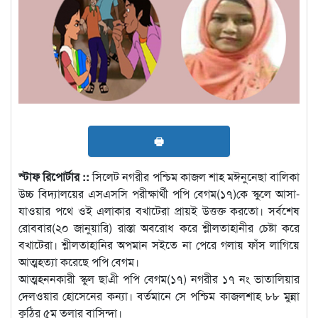
🖶
স্টাফ রিপোর্টার ::
সিলেট নগরীর পশ্চিম কাজল শাহ মঈনুনেছা বালিকা
উচ্চ বিদ্যালয়ের এসএসসি পরীক্ষার্থী পপি বেগম(১৭)কে স্কুলে আসা-
যাওয়ার পথে ওই এলাকার বখাটেরা প্রায়ই উত্তক্ত করতো। সর্বশেষ
রোববার(২০ জানুয়ারি) রাস্তা অবরোধ করে শ্লীলতাহানীর চেষ্টা করে
বখাটেরা। শ্লীলতাহানির অপমান সইতে না পেরে গলায় ফাঁস লাগিয়ে
আত্মহত্যা করেছে পপি বেগম।
আত্মহননকারী স্কুল ছাএী পপি বেগম(১৭) নগরীর ১৭ নং ভাতালিয়ার
দেলওয়ার হোসেনের কন্যা। বর্তমানে সে পশ্চিম কাজলশাহ ৮৮ মুন্না
কুঠির ৫ম তলার বাসিন্দা।