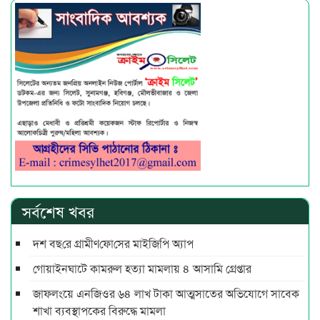
সর্বশেষ খবর
দশ বছ‌রে গ্রামীণ‌ফো‌সের মাইজিপি অ্যাপ
গোয়াইনঘাটে কামরুল হত্যা মামলায় ৪ আসামি গ্রেপ্তার
জাফলংয়ে এনজিওর ৬৪ লাখ টাকা আত্মসাতের অভিযোগে সাবেক
শাখা ব্যবস্থাপকের বিরুদ্ধে মামলা