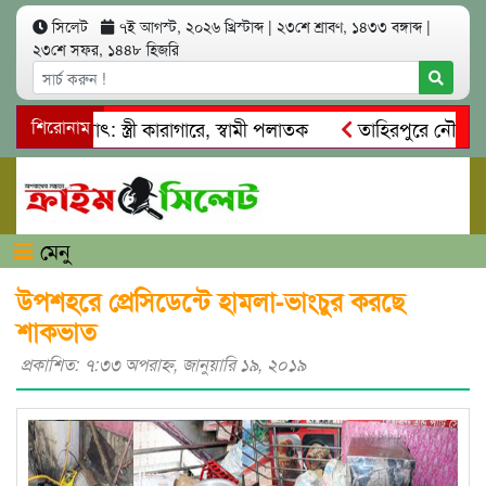
সিলেট
৭ই আগস্ট, ২০২৬ খ্রিস্টাব্দ
|
২৩শে শ্রাবণ, ১৪৩৩ বঙ্গাব্দ
|
২৩শে সফর, ১৪৪৮ হিজরি
আত্মসাৎ: স্ত্রী কারাগারে, স্বামী পলাতক
শিরোনাম
তাহিরপুরে নৌ-ধর্মঘট প
মিকদের মারধর
নগরীতে কোটি টাকার সম্পত্তি দখলের চেষ্টা: গ্রেফ
মেনু
উপশহরে প্রেসিডেন্টে হামলা-ভাংচুর করছে
শাকভাত
প্রকাশিত: ৭:৩৩ অপরাহ্ণ, জানুয়ারি ১৯, ২০১৯