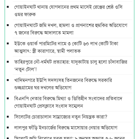
গোয়াইনঘাট থানায় যোগদানের প্রথম মাসেই রেঞ্জের শ্রেষ্ঠ ওসি
ওমর ফারুক
গোয়াইনঘাটে জমি দখল, হামলা ও প্রাণনাশের হুমকির অভিযোগে
৭ জনের বিরুদ্ধে আদালতে মামলা
ইউকে ওয়ার্ক পারমিটের নামে ৩ কোটি ৬০ লাখ কোটি টাকা
আত্মসাৎ: স্ত্রী কারাগারে, স্বামী পলাতক
তাহিরপুরে নৌ-ধর্মঘট প্রত্যাহার: যাদুকাটায় চালু হলো চাঁদাবাজির
‘নতুন টোল’!
খাদিমনগরে ইউপি সদস্যসহ তিনজনের বিরুদ্ধে সরকারি
গুচ্ছগ্রামের ঘর দখলের অভিযোগ
বিএনপি নেতার বিরুদ্ধে মিথ্যা ও ভিত্তিহীন সংবাদের প্রতিবাদে
গোয়াইনঘাট প্রেসক্লাবে সংবাদ সম্মেলন
সিলেটের চোরাচালান সাম্রাজ্যের নতুন নিয়ন্ত্রক কারা?
লালপুর ফাঁড়ি ইনচার্জের বিরুদ্ধে মাসোয়ার নেয়ার অভিযোগ
সিলেটে জমি বিরোধে যুবক হত্যা: ৯ জনসহ অজ্ঞাত ৭-৮ জনের