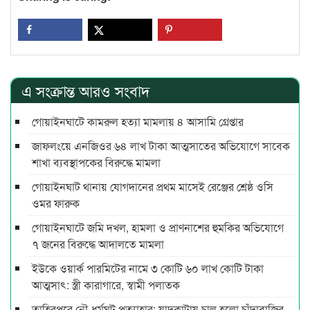
এ সংক্রান্ত আরও সংবাদ
গোয়াইনঘাটে কামরুল হত্যা মামলায় ৪ আসামি গ্রেপ্তার
জাফলংয়ে এনজিওর ৬৪ লাখ টাকা আত্মসাতের অভিযোগে সাবেক
শাখা ব্যবস্থাপকের বিরুদ্ধে মামলা
গোয়াইনঘাট থানায় যোগদানের প্রথম মাসেই রেঞ্জের শ্রেষ্ঠ ওসি
ওমর ফারুক
গোয়াইনঘাটে জমি দখল, হামলা ও প্রাণনাশের হুমকির অভিযোগে
৭ জনের বিরুদ্ধে আদালতে মামলা
ইউকে ওয়ার্ক পারমিটের নামে ৩ কোটি ৬০ লাখ কোটি টাকা
আত্মসাৎ: স্ত্রী কারাগারে, স্বামী পলাতক
তাহিরপুরে নৌ-ধর্মঘট প্রত্যাহার: যাদুকাটায় চালু হলো চাঁদাবাজির