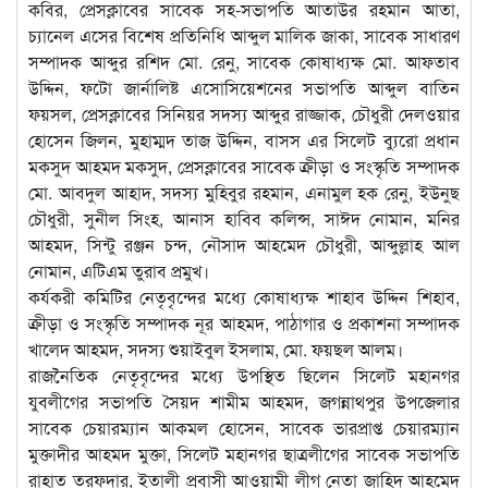
কবির, প্রেসক্লাবের সাবেক সহ-সভাপতি আতাউর রহমান আতা,
চ্যানেল এসের বিশেষ প্রতিনিধি আব্দুল মালিক জাকা, সাবেক সাধারণ
সম্পাদক আব্দুর রশিদ মো. রেনু, সাবেক কোষাধ্যক্ষ মো. আফতাব
উদ্দিন, ফটো জার্নালিষ্ট এসোসিয়েশনের সভাপতি আব্দুল বাতিন
ফয়সল, প্রেসক্লাবের সিনিয়র সদস্য আব্দুর রাজ্জাক, চৌধুরী দেলওয়ার
হোসেন জিলন, মুহাম্মদ তাজ উদ্দিন, বাসস এর সিলেট ব্যুরো প্রধান
মকসুদ আহমদ মকসুদ, প্রেসক্লাবের সাবেক ক্রীড়া ও সংস্কৃতি সম্পাদক
মো. আবদুল আহাদ, সদস্য মুহিবুর রহমান, এনামুল হক রেনু, ইউনুছ
চৌধুরী, সুনীল সিংহ, আনাস হাবিব কলিন্স, সাঈদ নোমান, মনির
আহমদ, সিন্টু রঞ্জন চন্দ, নৌসাদ আহমেদ চৌধুরী, আব্দুল্লাহ আল
নোমান, এটিএম তুরাব প্রমুখ।
কর্যকরী কমিটির নেতৃবৃন্দের মধ্যে কোষাধ্যক্ষ শাহাব উদ্দিন শিহাব,
ক্রীড়া ও সংস্কৃতি সম্পাদক নূর আহমদ, পাঠাগার ও প্রকাশনা সম্পাদক
খালেদ আহমদ, সদস্য শুয়াইবুল ইসলাম, মো. ফয়ছল আলম।
রাজনৈতিক নেতৃবৃন্দের মধ্যে উপস্থিত ছিলেন সিলেট মহানগর
যুবলীগের সভাপতি সৈয়দ শামীম আহমদ, জগন্নাথপুর উপজেলার
সাবেক চেয়ারম্যান আকমল হোসেন, সাবেক ভারপ্রাপ্ত চেয়ারম্যান
মুক্তাদীর আহমদ মুক্তা, সিলেট মহানগর ছাত্রলীগের সাবেক সভাপতি
রাহাত তরফদার, ইতালী প্রবাসী আওয়ামী লীগ নেতা জাহিদ আহমেদ