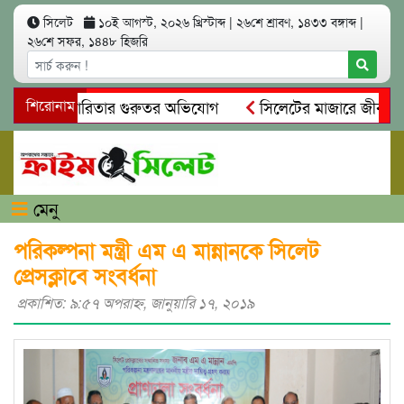
সিলেট
১০ই আগস্ট, ২০২৬ খ্রিস্টাব্দ
|
২৬শে শ্রাবণ, ১৪৩৩ বঙ্গাব্দ
|
২৬শে সফর, ১৪৪৮ হিজরি
ম ও স্বেচ্ছাচারিতার গুরুতর অভিযোগ
শিরোনাম
সিলেটের মাজারে জীবনের শে
ধান, দলিল ফাঁস
গোয়াইনঘাটে প্রেমের ফাঁদে তরুণী পাচার: মাদকাসক্
মেনু
পরিকল্পনা মন্ত্রী এম এ মান্নানকে সিলেট
প্রেসক্লাবে সংবর্ধনা
প্রকাশিত: ৯:৫৭ অপরাহ্ণ, জানুয়ারি ১৭, ২০১৯