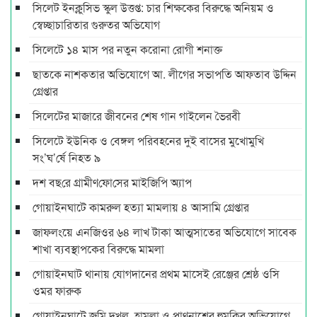
সিলেট ইনক্লুসিভ স্কুল উত্তপ্ত: চার শিক্ষকের বিরুদ্ধে অনিয়ম ও
স্বেচ্ছাচারিতার গুরুতর অভিযোগ
সিলেটে ১৪ মাস পর নতুন করোনা রোগী শনাক্ত
ছাতকে নাশকতার অভিযোগে আ. লীগের সভাপ‌তি আফতাব উদ্দিন
গ্রেপ্তার
সিলেটের মাজারে জীবনের শেষ গান গাইলেন ভৈরবী
সিলেটে ইউনিক ও বেঙ্গল পরিবহনের দুই বাসের মুখোমুখি
সং’ঘ’র্ষে নিহত ৯
দশ বছ‌রে গ্রামীণ‌ফো‌সের মাইজিপি অ্যাপ
গোয়াইনঘাটে কামরুল হত্যা মামলায় ৪ আসামি গ্রেপ্তার
জাফলংয়ে এনজিওর ৬৪ লাখ টাকা আত্মসাতের অভিযোগে সাবেক
শাখা ব্যবস্থাপকের বিরুদ্ধে মামলা
গোয়াইনঘাট থানায় যোগদানের প্রথম মাসেই রেঞ্জের শ্রেষ্ঠ ওসি
ওমর ফারুক
গোয়াইনঘাটে জমি দখল, হামলা ও প্রাণনাশের হুমকির অভিযোগে