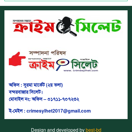
অফিস : সুরমা মার্কেট (২য় তলা)
বন্দরবাজার সিলেট।
মোবাইল নং: অফিস – ০১৭১১-৭০৭২৩২
ই-মেইল : crimesylhet2017@gmail.com
Design and developed by
best-bd