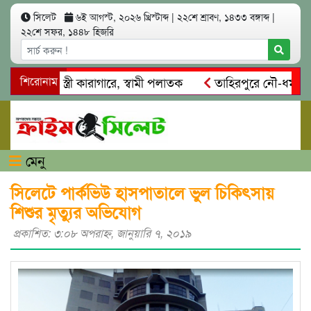
সিলেট
৬ই আগস্ট, ২০২৬ খ্রিস্টাব্দ
|
২২শে শ্রাবণ, ১৪৩৩ বঙ্গাব্দ
|
২২শে সফর, ১৪৪৮ হিজরি
্মসাৎ: স্ত্রী কারাগারে, স্বামী পলাতক
শিরোনাম
তাহিরপুরে নৌ-ধর্মঘট প্রত
দের মারধর
নগরীতে কোটি টাকার সম্পত্তি দখলের চেষ্টা: গ্রেফতার
মেনু
সিলেটে পার্কভিউ হাসপাতালে ভুল চিকিৎসায়
শিশুর মৃত্যুর অভিযোগ
প্রকাশিত: ৩:০৮ অপরাহ্ণ, জানুয়ারি ৭, ২০১৯