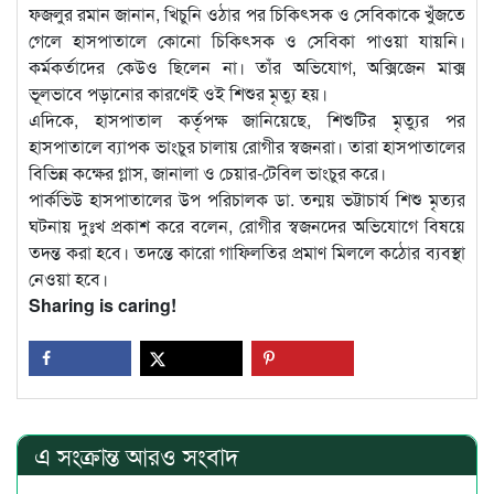
ফজলুর রমান জানান, খিচুনি ওঠার পর চিকিৎসক ও সেবিকাকে খুঁজতে
গেলে হাসপাতালে কোনো চিকিৎসক ও সেবিকা পাওয়া যায়নি।
কর্মকর্তাদের কেউও ছিলেন না। তাঁর অভিযোগ, অক্সিজেন মাক্স
ভূলভাবে পড়ানোর কারণেই ওই শিশুর মৃত্যু হয়।
এদিকে, হাসপাতাল কর্তৃপক্ষ জানিয়েছে, শিশুটির মৃত্যুর পর
হাসপাতালে ব্যাপক ভাংচুর চালায় রোগীর স্বজনরা। তারা হাসপাতালের
বিভিন্ন কক্ষের গ্লাস, জানালা ও চেয়ার-টেবিল ভাংচুর করে।
পার্কভিউ হাসপাতালের উপ পরিচালক ডা. তন্ময় ভট্টাচার্য শিশু মৃত্যর
ঘটনায় দুঃখ প্রকাশ করে বলেন, রোগীর স্বজনদের অভিযোগে বিষয়ে
তদন্ত করা হবে। তদন্তে কারো গাফিলতির প্রমাণ মিললে কঠোর ব্যবস্থা
নেওয়া হবে।
Sharing is caring!
এ সংক্রান্ত আরও সংবাদ