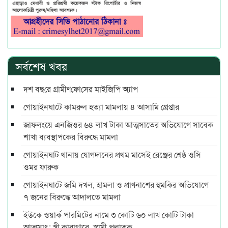
সর্বশেষ খবর
দশ বছ‌রে গ্রামীণ‌ফো‌সের মাইজিপি অ্যাপ
গোয়াইনঘাটে কামরুল হত্যা মামলায় ৪ আসামি গ্রেপ্তার
জাফলংয়ে এনজিওর ৬৪ লাখ টাকা আত্মসাতের অভিযোগে সাবেক
শাখা ব্যবস্থাপকের বিরুদ্ধে মামলা
গোয়াইনঘাট থানায় যোগদানের প্রথম মাসেই রেঞ্জের শ্রেষ্ঠ ওসি
ওমর ফারুক
গোয়াইনঘাটে জমি দখল, হামলা ও প্রাণনাশের হুমকির অভিযোগে
৭ জনের বিরুদ্ধে আদালতে মামলা
ইউকে ওয়ার্ক পারমিটের নামে ৩ কোটি ৬০ লাখ কোটি টাকা
আত্মসাৎ: স্ত্রী কারাগারে, স্বামী পলাতক