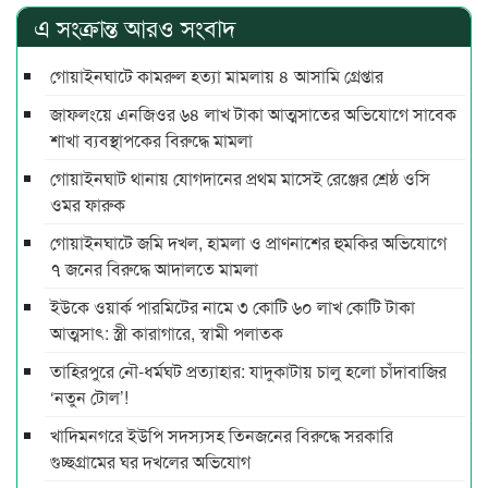
এ সংক্রান্ত আরও সংবাদ
গোয়াইনঘাটে কামরুল হত্যা মামলায় ৪ আসামি গ্রেপ্তার
জাফলংয়ে এনজিওর ৬৪ লাখ টাকা আত্মসাতের অভিযোগে সাবেক
শাখা ব্যবস্থাপকের বিরুদ্ধে মামলা
গোয়াইনঘাট থানায় যোগদানের প্রথম মাসেই রেঞ্জের শ্রেষ্ঠ ওসি
ওমর ফারুক
গোয়াইনঘাটে জমি দখল, হামলা ও প্রাণনাশের হুমকির অভিযোগে
৭ জনের বিরুদ্ধে আদালতে মামলা
ইউকে ওয়ার্ক পারমিটের নামে ৩ কোটি ৬০ লাখ কোটি টাকা
আত্মসাৎ: স্ত্রী কারাগারে, স্বামী পলাতক
তাহিরপুরে নৌ-ধর্মঘট প্রত্যাহার: যাদুকাটায় চালু হলো চাঁদাবাজির
‘নতুন টোল’!
খাদিমনগরে ইউপি সদস্যসহ তিনজনের বিরুদ্ধে সরকারি
গুচ্ছগ্রামের ঘর দখলের অভিযোগ