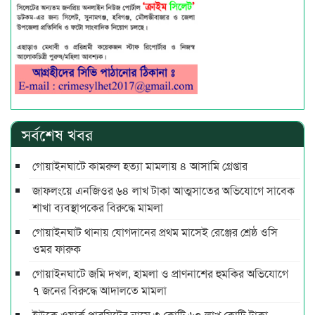
সর্বশেষ খবর
গোয়াইনঘাটে কামরুল হত্যা মামলায় ৪ আসামি গ্রেপ্তার
জাফলংয়ে এনজিওর ৬৪ লাখ টাকা আত্মসাতের অভিযোগে সাবেক
শাখা ব্যবস্থাপকের বিরুদ্ধে মামলা
গোয়াইনঘাট থানায় যোগদানের প্রথম মাসেই রেঞ্জের শ্রেষ্ঠ ওসি
ওমর ফারুক
গোয়াইনঘাটে জমি দখল, হামলা ও প্রাণনাশের হুমকির অভিযোগে
৭ জনের বিরুদ্ধে আদালতে মামলা
ইউকে ওয়ার্ক পারমিটের নামে ৩ কোটি ৬০ লাখ কোটি টাকা