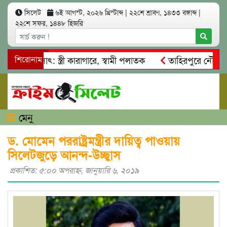
সিলেট
৬ই আগস্ট, ২০২৬ খ্রিস্টাব্দ
|
২২শে শ্রাবণ, ১৪৩৩ বঙ্গাব্দ
|
২২শে সফর, ১৪৪৮ হিজরি
 আত্মসাৎ: স্ত্রী কারাগারে, স্বামী পলাতক
শিরোনাম
তাহিরপুরে নৌ-ধর্মঘট 
মিকদের মারধর
নগরীতে কোটি টাকার সম্পত্তি দখলের চেষ্টা: গ্রেফ
মেনু
ড. মোমেন পররাষ্ট্রমন্ত্রীর দায়িত্ব পাওয়ায়
সিলেটজুড়ে আনন্দ-উচ্ছ্বাস
প্রকাশিত: ৫:০০ অপরাহ্ণ, জানুয়ারি ৬, ২০১৯