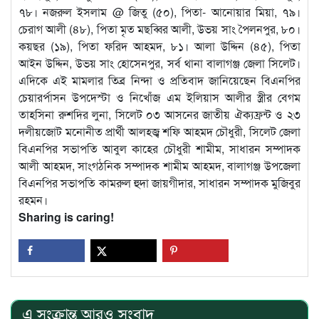
৭৮। নজরুল ইসলাম @ জিতু (৫০), পিতা- আনোয়ার মিয়া, ৭৯।
চেরাগ আলী (৪৮), পিতা মৃত মছব্বির আলী, উভয় সাং পৈলনপুর, ৮০।
কয়ছর (১৯), পিতা ফরিদ আহমদ, ৮১। আলা উদ্দিন (৪৫), পিতা
আইন উদ্দিন, উভয় সাং হোসেনপুর, সর্ব থানা বালাগঞ্জ জেলা সিলেট।
এদিকে এই মামলার তিব্র নিন্দা ও প্রতিবাদ জানিয়েছেন বিএনপির
চেয়ারর্পাসন উপদেস্টা ও নিখোঁজ এম ইলিয়াস আলীর স্ত্রীর বেগম
তাহসিনা রুশদির লুনা, সিলেট ০৩ আসনের জাতীয় ঐক্যফ্রন্ট ও ২৩
দলীয়জোট মনোনীত প্রার্থী আলহজ্ব শফি আহমদ চৌধুরী, সিলেট জেলা
বিএনপির সভাপতি আবুল কাহের চৌধুরী শামীম, সাধারন সম্পাদক
আলী আহমদ, সাংগঠনিক সম্পাদক শামীম আহমদ, বালাগঞ্জ উপজেলা
বিএনপির সভাপতি কামরুল হুদা জায়গীদার, সাধারন সম্পাদক মুজিবুর
রহমন।
Sharing is caring!
এ সংক্রান্ত আরও সংবাদ