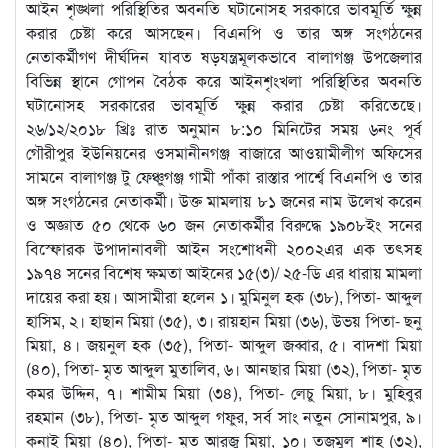
আইন শৃঙ্খলা পরিস্থিতির অবনতি ঘটানোসহ সরকারে ভাবমূর্তি ক্ষুন্ন
করার চেষ্টা করে আসছেন। বিএনপি ও তার অঙ্গ সংগঠনের
নেতাকর্মীগণ দীর্ঘদিন যাবত ষড়যন্ত্রমূলকভাবে বালাগঞ্জ উপজেলার
বিভিন্ন স্থানে গোপন বৈঠক করে আইনশৃংখলা পরিস্থিতির অবনতি
ঘটানোসহ সরকারের ভাবমূর্তি ক্ষুন্ন করার চেষ্টা করিতেছে।
২৬/১২/২০১৮ খ্রিঃ রাত অনুমান ৮:১০ মিনিটের সময় ৬নং পূর্ব
গৌরীপুর ইউনিয়নের ওসমানীনগঞ্জ বাজারে আওয়ামীলীগ অফিসের
সামনে বালাগঞ্জ টু ফেঞ্চুগঞ্জ গামী পাঁকা রাস্তার পার্শ্বে বিএনপি ও তার
অঙ্গ সংগঠনের নেতাকর্মী। উক্ত মামলায় ৮১ জনের নাম উলে­খ করেন
ও অজ্ঞাত ৫০ থেকে ৬০ জন নেতাকর্মীর বিরুদ্ধে ১৯০৮ইং সনের
বিস্ফোরক উপাদানাবলী আইন সংশোধনী ২০০২এর এক তৎসহ
১৯৭৪ সনের বিশেষ ক্ষমতা আইনের ১৫(৩)/ ২৫-ডি এর ধারায় মামলা
দায়ের করা হয়। আসামীরা হলেন ১। মুমিনুল হক (৩৮), পিতা- আব্দুল
হাসিম, ২। হাছান মিয়া (৩৫), ৩। রায়হান মিয়া (৩৬), উভয় পিতা- ছনু
মিয়া, ৪। জয়নুল হক (৩৫), পিতা- আব্দুল জব্বার, ৫। বাদশা মিয়া
(৪০), পিতা- মৃত আব্দুল মুতালিব, ৬। আনছার মিয়া (৩২), পিতা- মৃত
কমর উদ্দিন, ৭। শামীম মিয়া (৩৪), পিতা- লেচু মিয়া, ৮। মুহিবুর
রহমান (৩৮), পিতা- মৃত আব্দুল গফুর, সর্ব সাং নতুন সোনামপুর, ৯।
কনাই মিয়া (৪০), পিতা- মৃত আরজু মিয়া, ১০। তজমুল শাহ (৩২),