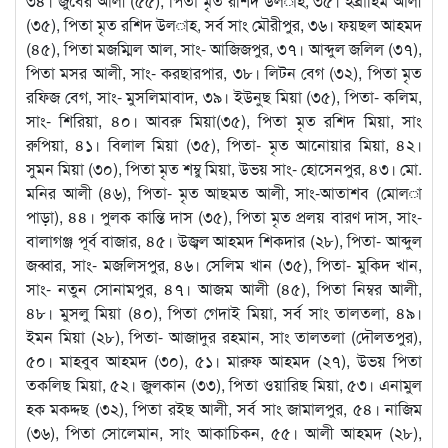
৩৪। জুবের আলী (৫৫), পিতা মৃত রশিদ উল­াহ, ৩৫। ইব্রাহিম আলী
(৩৫), পিতা মৃত রশিদ উল­াহ, সর্ব সাং মৌরীপুর, ৩৬। ফয়ছল আহমদ
(৪৫), পিতা মজম্মিল আল, সাং- আজিজপুর, ৩৭। আব্দুল জলিল (৩৭),
পিতা মসর আলী, সাং- করছারপার, ৩৮। লিটন বেগ (৩২), পিতা মৃত
রফিজ বেগ, সাং- মুসলিমাবাদ, ৩৯। ইউনুছ মিয়া (৩৫), পিতা- কলিম,
সাং- শিরিয়া, ৪০। আবরু মিয়া(৩৫), পিতা মৃত রশিদ মিয়া, সাং
রুপিয়া, ৪১। বিলাল মিয়া (৩৫), পিতা- মৃত আনোয়ার মিয়া, ৪২।
সুমন মিয়া (৩০), পিতা মৃত শম্বু মিয়া, উভয় সাং- হোসেনপুর, ৪৩। মো.
মনির আলী (৪৬), পিতা- মৃত আছমত আলী, সাং-আতাশব (মোল­া
পাড়া), ৪৪। পুলক কান্তি দাস (৩৫), পিতা মৃত প্রলয় বারণ দাস, সাং-
বালাগঞ্জ পূর্ব বাজার, ৪৫। উজ্বল আহমদ শিকদার (২৮), পিতা- আব্দুল
জব্বার, সাং- মজলিসপুর, ৪৬। সেলিম খান (৩৫), পিতা- মুকিদ খান,
সাং- নতুন সোনামপুর, ৪৭। আজম আলী (৪৫), পিতা নিম্বর আলী,
৪৮। মুসলু মিয়া (৪০), পিতা গেদাই মিয়া, সর্ব সাং তালতলা, ৪৯।
ইমন মিয়া (২৮), পিতা- আজাদুর রহমান, সাং তালতলা (দৌলতপুর),
৫০। মাহবুব আহমদ (৩০), ৫১। মারুফ আহমদ (২৭), উভয় পিতা
তকলিছ মিয়া, ৫২। জুলকান (৩৩), পিতা ওয়ারিছ মিয়া, ৫৩। এনামুল
হক মকদ্দছ (৩২), পিতা রইছ আলী, সর্ব সাং জামালপুর, ৫৪। নাজিম
(৩৬), পিতা সোলেমান, সাং আকাচিকন, ৫৫। আলী আহমদ (২৮),