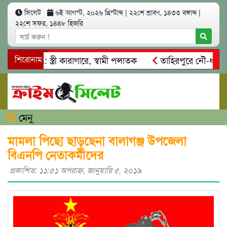
সিলেট
৬ই আগস্ট, ২০২৬ খ্রিস্টাব্দ
|
২২শে শ্রাবণ, ১৪৩৩ বঙ্গাব্দ
|
২২শে সফর, ১৪৪৮ হিজরি
মসাৎ: স্ত্রী কারাগারে, স্বামী পলাতক
শিরোনাম
তাহিরপুরে নৌ-ধর্মঘট প্রত
দের মারধর
নগরীতে কোটি টাকার সম্পত্তি দখলের চেষ্টা: গ্রেফতার
মেনু
মামলা পিছো ছাড়ছেনা বালাগঞ্জ উপজেলা
বিএনপি নেতাকর্মীদের
প্রকাশিত: ১১:৫১ অপরাহ্ণ, জানুয়ারি ৫, ২০১৯