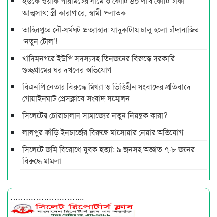
ইউকে ওয়ার্ক পারমিটের নামে ৩ কোটি ৬০ লাখ কোটি টাকা
আত্মসাৎ: স্ত্রী কারাগারে, স্বামী পলাতক
তাহিরপুরে নৌ-ধর্মঘট প্রত্যাহার: যাদুকাটায় চালু হলো চাঁদাবাজির
‘নতুন টোল’!
খাদিমনগরে ইউপি সদস্যসহ তিনজনের বিরুদ্ধে সরকারি
গুচ্ছগ্রামের ঘর দখলের অভিযোগ
বিএনপি নেতার বিরুদ্ধে মিথ্যা ও ভিত্তিহীন সংবাদের প্রতিবাদে
গোয়াইনঘাট প্রেসক্লাবে সংবাদ সম্মেলন
সিলেটের চোরাচালান সাম্রাজ্যের নতুন নিয়ন্ত্রক কারা?
লালপুর ফাঁড়ি ইনচার্জের বিরুদ্ধে মাসোয়ার নেয়ার অভিযোগ
সিলেটে জমি বিরোধে যুবক হত্যা: ৯ জনসহ অজ্ঞাত ৭-৮ জনের
বিরুদ্ধে মামলা
………………………..