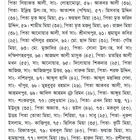
পিতা লিয়াকত আলী, সাং- লোহামোড়া, ৫৬। আকবর আলী (৩৬),
পিতা- ইদ্রিছ উল­াহ, সাং- আতাশব (পশ্চিম), ৫৭। মিসবাহ উদ্দিন
(৩৪), পিতা মৃত আনু মিয়া, ৫৮। ফয়ছল মিয়া (৩২), পিতা মৃত ফরিদ
উদ্দিন, ৫৯। শামীম মিয়া (৩৪), পিতা মৃত মজনু মিয়া, ৬০। রাজন মিয়া
(৩৮), পিতা আনোয়ার আলী, সর্ব সাং- শ্রীনাথপুর, ৬১। হুমায়ুন কবির
(২৫), পিতা খলিলুর রহমান, ৬২। মো. ছাদ মিয়া (৩২), পিতা- গৌছ
মিয়া, ৬৩। মো. মুক্তাদির (৪৫), পিতা- সোনা উল­াহ, সর্ব সাং
দক্ষিণগহরপুর, ৬৪। আজমল আলী মাসুক (৪৫), পিতা- মতছির আলী
মখন (৫৫), সাং আনোয়ার, ৬৫। দিলোয়ার শিকদার (২৫), পিতা
আজিজ, সাং- আজিজপুর উত্তর, ৬৬। বারুক মিয়া, পিতা- শরফ উদ্দিন,
সাং- নশিরপুর, ৬৭। আব্দুল হাদি (৪২), পিতা- আব্দুল মছব্বির গেদা,
সাং- খাঁপুর, ৬৮। মুহবুবুর রহমান (২৬), পিতা আকবর আলী, সাং-
আহমদপুর, ৬৯। আদিল আহমদ @ রিমন (২৮), পিতা- আঙ্গুর মিয়া,
সাং- শংকরপুর, ৭০। রেদুওয়ান (২৮), পিতা- এখন মিয়া মঞ্জু, ৭১।
ইউনুছ (৩৫), পিতা অজ্ঞাত, ৭২। ছইল (৪৬), ৭৩। মকবুল (৫০),
উভয় পিতা তোতা মিয়া, সাং- শিরিয়া, ৭৪। সাবু (২৫), পিতা- নুরুল
ইসলাম, সাং- কাজিপুর, ৭৫। ছিলিক মিয়া (৩৫), পিতা- কুটি মিয়া,
সাং- রিফাতপুর, ৭৬। মকবুল মিয়া (৪০), পিতা- ফয়াজ মিয়া, সাং
হামছাপুর, ৭৭। দুলাল মিয়া (৩৮), পিতা- হারুন মিয়া, সাং- রশীদপুর,