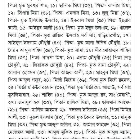
পিতা মৃত মুবশ্বর শাহ, ১১। ছালিক মিয়া (৩৫), পিতা- কালাম মিয়া,
১২। সিপার মিয়া (৩৮), পিতা- এমদাদ মিয়া, ১৩। লুলু মিয়া (৩৭),
পিতা- মৃত ইলিয়াছ উল­াহ, ১৪। ইকবাল মিয়া (৩৫) পিতা ইছরাব
আলী, ১৫। আইয়ুব আলী (৩৪), পিতা- মৃত ইছুব উল­াহ, ১৬। খালেদ
মিয়া (৩৫), পিতা- মৃত রাজিব উল­াহ সর্ব সাং হাড়িয়ারগাঁও, ১৭।
সাইফুল ইসলাম চৌধুরী (৪০), পিতা- মৃত আলা উদ্দিন চৌধুরী, ১৮।
সৈয়দ আব্দুস শহিদ (৩৫), পিতা- মৃত সামা, ১৯। মীর মোহাম্মদ শাহিন
মিয়া (৩৭), পিতা- বাদশা মিয়া, ২০। এনাম চৌধুরী (৩৫) পিতা লেচু
চৌধুরী, ২১। লিয়াকত চৌধুরী (৪২), পিতা- মৃত রানা চৌধুরী, ২২।
আলাল হোসেন (৩৭), পিতা আজব আলী, ২৩। মাহবুব মিয়া (৩৭),
পিতা আব্দুল গফুর, ২৪। মির্জা মিজান (৩৬), পিতা মৃত মির্জা রহমত,
২৫। মির্জা মতিউর রহমান (৩৬), পিতা মৃত মির্জা মো. আতাউ, সর্ব সাং
মুসলিমাবাদ, ২৬। শাহিন (৪০), পিতা- মৃত আব্দুর রব, সাং মৈযাশী,
২৭। এনামুল হক (৩০), পিতা- ছালিক মিয়া, ২৮। ছালমান আহমদ
(২৮), পিতা- ছালিক আহমদ, ২৯। বদরুল ইসিলাম (৩৩), পিতা মিছির
আলী, ৩০। নুরুল ইসলাম (৫০), পিতা মৃত তৈয়ব উল­াহ, ৩১। মাসুক
মিয়া (৩৪), পিতা মৃত আব্দুল জলিল, ৩২। জামাল আহমদ (৩২), পিতা
মেজেফর আলী, ৩৩। আব্দুল মুকিত (৩৮), পিতা- মৃত আব্দুল মন্নান,