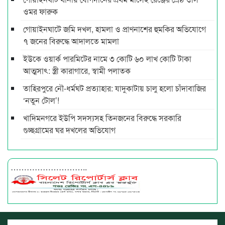
ওমর ফারুক
গোয়াইনঘাটে জমি দখল, হামলা ও প্রাণনাশের হুমকির অভিযোগে
৭ জনের বিরুদ্ধে আদালতে মামলা
ইউকে ওয়ার্ক পারমিটের নামে ৩ কোটি ৬০ লাখ কোটি টাকা
আত্মসাৎ: স্ত্রী কারাগারে, স্বামী পলাতক
তাহিরপুরে নৌ-ধর্মঘট প্রত্যাহার: যাদুকাটায় চালু হলো চাঁদাবাজির
‘নতুন টোল’!
খাদিমনগরে ইউপি সদস্যসহ তিনজনের বিরুদ্ধে সরকারি
গুচ্ছগ্রামের ঘর দখলের অভিযোগ
………………………..