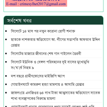
সর্বশেষ খবর
সিলেটে ১৪ মাস পর নতুন করোনা রোগী শনাক্ত
ছাতকে নাশকতার অভিযোগে আ. লীগের সভাপ‌তি আফতাব উদ্দিন
গ্রেপ্তার
সিলেটের মাজারে জীবনের শেষ গান গাইলেন ভৈরবী
সিলেটে ইউনিক ও বেঙ্গল পরিবহনের দুই বাসের মুখোমুখি
সং’ঘ’র্ষে নিহত ৯
দশ বছ‌রে গ্রামীণ‌ফো‌সের মাইজিপি অ্যাপ
গোয়াইনঘাটে কামরুল হত্যা মামলায় ৪ আসামি গ্রেপ্তার
জাফলংয়ে এনজিওর ৬৪ লাখ টাকা আত্মসাতের অভিযোগে সাবেক
শাখা ব্যবস্থাপকের বিরুদ্ধে মামলা
গোয়াইনঘাট থানায় যোগদানের প্রথম মাসেই রেঞ্জের শ্রেষ্ঠ ওসি