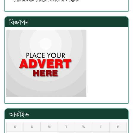
বিজ্ঞাপন
আর্কাইভ
S
S
M
T
W
T
F