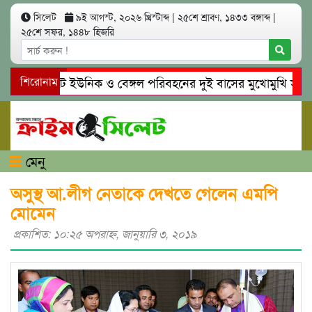
সিলেট
৯ই আগস্ট, ২০২৬ খ্রিস্টাব্দ
|
২৫শে শ্রাবণ, ১৪৩৩ বঙ্গাব্দ
|
২৫শে সফর, ১৪৪৮ হিজরি
সিলেটে ইউনিক ও বেঙ্গল পরিবহনের দুই বাসের মুখোমুখি সং’ঘ’র্ষ
শিরোনাম
গোয়াইনঘাটে প্রেমের ফাঁদে তরুণী পাচার: মাদকাসক্ত রিমালকে গ্রেপ্
মেনু
অসুস্থ আ.লীগ নেতাকে দেখতে গেলেন এমপি
মোমেন
প্রকাশিত: ১০:২৫ অপরাহ্ণ, জানুয়ারি ৩, ২০১৯