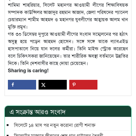
শামিমা শাহরিয়ার, সিলেট মহানগর আওয়ামী লীগের শিক্ষাবিষয়ক
সম্পাদক কাউন্সিলর আজাদুর রহমান আজাদ, জেলা পরিষদের প্যানেল
চেয়ারম্যান শামীম আহমদ ও মহানগর যুবলীগের আহ্বায়ক আলম খান
মুক্তি প্রমুখ।
গত ৩০ ডিসেম্বর দুপুরে আওয়ামী লীগের সংবাদ সম্মেলনের পর হঠাৎ
অসুস্থ হয়ে পড়েন আহমদ হোসেন। সঙ্গে সঙ্গে তাকে ল্যাবএইড
হাসপাতালে নিয়ে যান দলের কর্মীরা। তিনি মাইল্ড স্ট্রোক করেছেন
বলে চিকিৎসকরা জানিয়েছেন। তার শারীরিক অবস্থা বর্তমানে উন্নতির
দিকে। তিনি দেশবাসীর কাছে দোয়া চেয়েছেন।
Sharing is caring!
এ সংক্রান্ত আরও সংবাদ
সিলেটে ১৪ মাস পর নতুন করোনা রোগী শনাক্ত
সিলেটের মাজারে জীবনের শেষ গান গাইলেন ভৈরবী