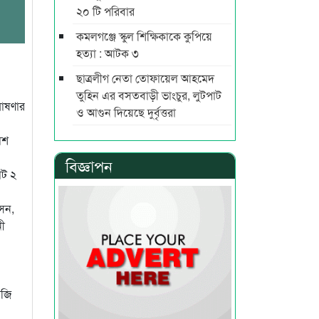
২০ টি পরিবার
কমলগঞ্জে স্কুল শিক্ষিকাকে কুপিয়ে
হত্যা : আটক ৩
ছাত্রলীগ নেতা তোফায়েল আহমেদ
তুহিন এর বসতবাড়ী ভাংচুর, লুটপাট
োষণার
ও আগুন দিয়েছে দুর্বৃত্তরা
িশ
বিজ্ঞাপন
োট ২
সেন,
ী
াজি