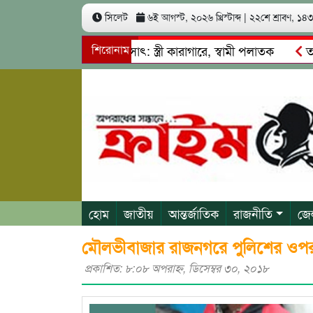
সিলেট
৬ই আগস্ট, ২০২৬ খ্রিস্টাব্দ
|
২২শে শ্রাবণ, ১৪৩৩
খ কোটি টাকা আত্মসাৎ: স্ত্রী কারাগারে, স্বামী পলাতক
শিরোনাম
তাহিরপুর
াবাজি ও শ্রমিকদের মারধর
নগরীতে কোটি টাকার সম্পত্তি দখলের চ
হোম
জাতীয়
আন্তর্জাতিক
রাজনীতি
জে
মৌলভীবাজার রাজনগরে পুলিশের ওপ
প্রকাশিত: ৮:০৮ অপরাহ্ণ, ডিসেম্বর ৩০, ২০১৮