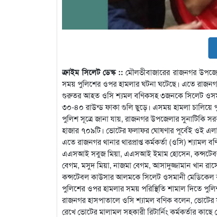
ক্রাইম সিলেট ডেস্ক ::
মৌলভীবাজারের রাজনগর উপজেলার
সময় পুলিশের ওপর হামলার ঘটনা ঘটেছে। এতে রাজনগ
গুরুতর আহত ওসি শ্যমল বণিকসহ ৩জনকে সিলেট ওসমান
৩০-৪০ রাউন্ড ফাকা গুলি ছুড়ে। এসময় হামলা চালিয়ে পু
পুলিশ সূত্রে জানা যায়, রাজনগর উপজেলার সুনাটিকি সর
হাজার ৭০৯টি। ভোটের ফলাফর ঘোষণার পূর্বেই ওই এলাকা
এতে রাজনগর থানার থারপ্রাপ্ত কর্মকর্তা (ওসি) শ্যামল
এএসআই সবুজ মিয়া, এএসআই ইমাম হোসেন, কন্সটেবল
বেগম, মসুদ মিয়া, নাজমা বেগম, আসাদুজ্জামান খান 
কন্সটেবল কাউসার আলমকে সিলেট ওসমানী মেডিকেল ক
পুলিশের ওপর হামলার সময় পরিস্থিতি শামাল দিতে পুলি
রাজনগর হাসপাতালে ওসি শ্যামল বণিক বলেন, ভোটের
রেখে ভোটের মালামল সহকারী রিটার্নিং কর্মকর্তার কাছে