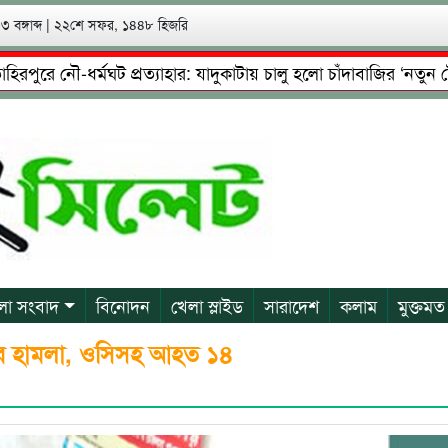
 বঙ্গাব্দ
|
২২শে সফর, ১৪৪৮ হিজরি
ে নৌ-ধর্মঘট প্রত্যাহার: যাদুকাটায় চালু হলো চাঁদাবাজির ‘নতুন টোল’!
েষ্টা: গ্রেফতারের পর জামিনে মূক্ত রাসেল, আতঙ্কে পরিবার
প্রে
লা সংবাদ
বিনোদন
খেলা স্লাইড
সারাদেশ
কলাম
মুক্তমত
র হামলা, ওসিসহ আহত ১৪