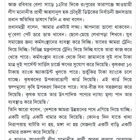
আজ রবিবার বেলা সাড়ে ১২টার দিকে রংপুরের তারাগঞ্জে আওয়ামী
লীগ মনোনীত প্রার্থী আহসানুল হক চৌধুরী ডিউকের নির্বাচনী জনসভায়
প্রধান অতিথির ভাষণে তিনি এ কথা বলেন।
প্রধানমন্ত্রী বলেন, ‘আমার একটাই লক্ষ্য। আপনারা ভালো থাকবেন।
দু’বেলা পেট ভরে ভাত খাবেন। ছেলে-মেয়ে লেখাপড়া শিখবে। যুব
সমাজের জন্য কর্মসংস্থানের ব্যবস্থা করে দিচ্ছি। তাদের আমরা ট্রেনিং
দিয়ে দিচ্ছি। বিভিন্ন মন্ত্রণালয়ে ট্রেনিং দিয়ে দিচ্ছি যাতে তারা কাজ করে
খেতে পারে। কর্মসংস্থান ব্যাংক থেকে বিনা জামানতে দুই লাখ টাকা
মাত্র দুই পার্সেন্ট সার্ভিস চার্জে ঋণের সুযোগ করে দিয়েছি। কৃষকরা ১০
টাকায় ব্যাংক অ্যাকাউন্ট খুলতে পারে। ভর্তুকির টাকা ব্যাংকে চলে
যাচ্ছে। কৃষকদের উপকারভোগী কার্ড দিয়েছি। এই কার্ড দিয়ে
স্বল্পমূল্যে কৃষি উপকরণ কিনতে পারে। সার-বীজ সব সহজলভ্য করে
দিয়েছি। কৃষক যাতে তার উৎপাদিত পণ্যের ন্যায্য মূল্য পান তার
ব্যবস্থাও করে দিয়েছি।’
তিনি আরো বলেন, ‘দেশকে আমরা উন্নয়নের পথে এগিয়ে নিয়ে যাচ্ছি।
একটি বাড়ি একটি খামার করে দিয়েছি। কোনও দিন যাতে খাদ্য
নিরাপত্তায় ঘাটতি না হয়, মঙ্গা না হয় সেজন্যই একটি বাড়ি একটি
খামার প্রকল্প করে দিয়েছি।’
এ ছাড়াও আওয়ামী লীগ মনোনীত প্রার্থী আবুল কালাম মোহাম্মদ