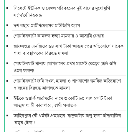
সিলেটে ইউনিক ও বেঙ্গল পরিবহনের দুই বাসের মুখোমুখি
সং’ঘ’র্ষে নিহত ৯
দশ বছ‌রে গ্রামীণ‌ফো‌সের মাইজিপি অ্যাপ
গোয়াইনঘাটে কামরুল হত্যা মামলায় ৪ আসামি গ্রেপ্তার
জাফলংয়ে এনজিওর ৬৪ লাখ টাকা আত্মসাতের অভিযোগে সাবেক
শাখা ব্যবস্থাপকের বিরুদ্ধে মামলা
গোয়াইনঘাট থানায় যোগদানের প্রথম মাসেই রেঞ্জের শ্রেষ্ঠ ওসি
ওমর ফারুক
গোয়াইনঘাটে জমি দখল, হামলা ও প্রাণনাশের হুমকির অভিযোগে
৭ জনের বিরুদ্ধে আদালতে মামলা
ইউকে ওয়ার্ক পারমিটের নামে ৩ কোটি ৬০ লাখ কোটি টাকা
আত্মসাৎ: স্ত্রী কারাগারে, স্বামী পলাতক
তাহিরপুরে নৌ-ধর্মঘট প্রত্যাহার: যাদুকাটায় চালু হলো চাঁদাবাজির
‘নতুন টোল’!