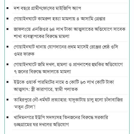
দশ বছ‌রে গ্রামীণ‌ফো‌সের মাইজিপি অ্যাপ
গোয়াইনঘাটে কামরুল হত্যা মামলায় ৪ আসামি গ্রেপ্তার
জাফলংয়ে এনজিওর ৬৪ লাখ টাকা আত্মসাতের অভিযোগে সাবেক
শাখা ব্যবস্থাপকের বিরুদ্ধে মামলা
গোয়াইনঘাট থানায় যোগদানের প্রথম মাসেই রেঞ্জের শ্রেষ্ঠ ওসি
ওমর ফারুক
গোয়াইনঘাটে জমি দখল, হামলা ও প্রাণনাশের হুমকির অভিযোগে
৭ জনের বিরুদ্ধে আদালতে মামলা
ইউকে ওয়ার্ক পারমিটের নামে ৩ কোটি ৬০ লাখ কোটি টাকা
আত্মসাৎ: স্ত্রী কারাগারে, স্বামী পলাতক
তাহিরপুরে নৌ-ধর্মঘট প্রত্যাহার: যাদুকাটায় চালু হলো চাঁদাবাজির
‘নতুন টোল’!
খাদিমনগরে ইউপি সদস্যসহ তিনজনের বিরুদ্ধে সরকারি
গুচ্ছগ্রামের ঘর দখলের অভিযোগ