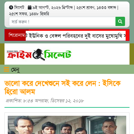
সিলেট
৯ই আগস্ট, ২০২৬ খ্রিস্টাব্দ
|
২৫শে শ্রাবণ, ১৪৩৩ বঙ্গাব্দ
|
২৫শে সফর, ১৪৪৮ হিজরি
সিলেটে ইউনিক ও বেঙ্গল পরিবহনের দুই বাসের মুখোমুখি সং’ঘ’র্ষ
শিরোনাম
গোয়াইনঘাটে প্রেমের ফাঁদে তরুণী পাচার: মাদকাসক্ত রিমালকে গ্রেপ্ত
মেনু
ভালো করে দেখেশুনে সই করে লেন : ইসিকে
হিরো আলম
প্রকাশিত: ৮:৫৪ অপরাহ্ণ, ডিসেম্বর ১২, ২০১৮