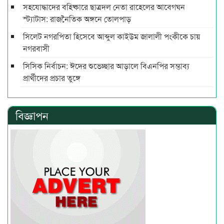
সহযোদ্ধাদের বহিষ্কারে ছাত্রদল নেতা রাহেলের আবেগঘন
স্ট্যাটাস: রাজনৈতিক অঙ্গনে তোলপাড়
সিলেট নগরপিতা হিসেবে আব্দুল কাইউম জালালী পংকীকে চায়
নগরবাসী
সিসিক নির্বাচন: ঈদের শুভেচ্ছার আড়ালে বিএনপির সম্ভাব্য
প্রার্থীদের প্রচার তুঙ্গে
বিজ্ঞাপন