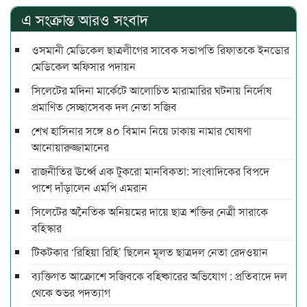
এ সংক্রান্ত আরও সংবাদ
ওসমানী মেডিকেল ছাত্রলীগের সাবেক সভাপতি রিফাতকে ইনডোর
মেডিকেল অফিসার পদায়ন
সিলেটের মদিনা মার্কেটে আলোচিত মারামারির ঘটনায় নির্দোষ
প্রমাণিত সেচ্ছাসেবক দল নেতা সজিব
শেখ হাসিনার সঙ্গে ৪০ বিমান নিয়ে ঢাকায় নামার ঘোষণা
আনোয়ারুজ্জামানের
রাজনীতির ঊর্ধ্বে এক টুকরো মানবিকতা: সাংবাদিকের বিপদে
পাশে দাঁড়ালেন এমপি এমরান
সিলেটের অনৈতিক অনিয়মের দায়ে ছাত্র শক্তির নেত্রী সারাকে
বহিস্কার
টিকটকার ‘রিহিয়া রিহি’ ছিলেন মূলত ছাত্রদল নেতা রেদওয়ান
ব্যক্তিগত আক্রোশে সজিবকে বহিষ্কারের অভিযোগ : প্রতিবাদে দল
থেকে শুভর পদত্যাগ