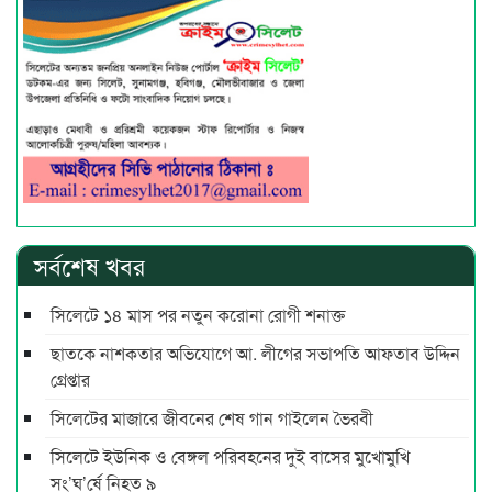
সর্বশেষ খবর
সিলেটে ১৪ মাস পর নতুন করোনা রোগী শনাক্ত
ছাতকে নাশকতার অভিযোগে আ. লীগের সভাপ‌তি আফতাব উদ্দিন
গ্রেপ্তার
সিলেটের মাজারে জীবনের শেষ গান গাইলেন ভৈরবী
সিলেটে ইউনিক ও বেঙ্গল পরিবহনের দুই বাসের মুখোমুখি
সং’ঘ’র্ষে নিহত ৯