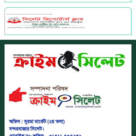
………………………..
অফিস : সুরমা মার্কেট (২য় তলা)
বন্দরবাজার সিলেট।
মোবাইল নং: অফিস – ০১৭১১-৭০৭২৩২