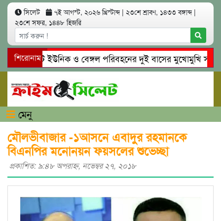
সিলেট
৭ই আগস্ট, ২০২৬ খ্রিস্টাব্দ
|
২৩শে শ্রাবণ, ১৪৩৩ বঙ্গাব্দ
|
২৩শে সফর, ১৪৪৮ হিজরি
সিলেটে ইউনিক ও বেঙ্গল পরিবহনের দুই বাসের মুখোমুখি সং’ঘ’র্ষ
শিরোনাম
গোয়াইনঘাটে প্রেমের ফাঁদে তরুণী পাচার: মাদকাসক্ত রিমালকে গ্রেপ্
মেনু
মৌলভীবাজার -১আসনে এবাদুর রহমানকে
বিএনপির মনোনয়ন ফয়সলের শুভেচ্ছা
প্রকাশিত: ৯:৪৮ অপরাহ্ণ, নভেম্বর ২৭, ২০১৮