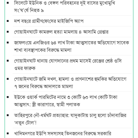
সিলেটে ইউনিক ও বেঙ্গল পরিবহনের দুই বাসের মুখোমুখি
সং’ঘ’র্ষে নিহত ৯
দশ বছ‌রে গ্রামীণ‌ফো‌সের মাইজিপি অ্যাপ
গোয়াইনঘাটে কামরুল হত্যা মামলায় ৪ আসামি গ্রেপ্তার
জাফলংয়ে এনজিওর ৬৪ লাখ টাকা আত্মসাতের অভিযোগে সাবেক
শাখা ব্যবস্থাপকের বিরুদ্ধে মামলা
গোয়াইনঘাট থানায় যোগদানের প্রথম মাসেই রেঞ্জের শ্রেষ্ঠ ওসি
ওমর ফারুক
গোয়াইনঘাটে জমি দখল, হামলা ও প্রাণনাশের হুমকির অভিযোগে
৭ জনের বিরুদ্ধে আদালতে মামলা
ইউকে ওয়ার্ক পারমিটের নামে ৩ কোটি ৬০ লাখ কোটি টাকা
আত্মসাৎ: স্ত্রী কারাগারে, স্বামী পলাতক
তাহিরপুরে নৌ-ধর্মঘট প্রত্যাহার: যাদুকাটায় চালু হলো চাঁদাবাজির
‘নতুন টোল’!
খাদিমনগরে ইউপি সদস্যসহ তিনজনের বিরুদ্ধে সরকারি