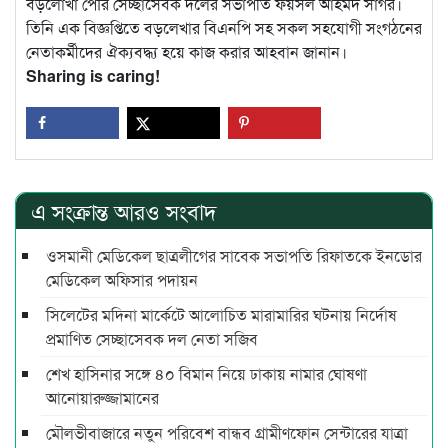
বড়লোখা পৌর সেচ্ছাসেবক দলের সভাপতি ফয়সল আহমদ সাগর।
তিনি এক বিজ্ঞপ্তিতে বড়লেখার বিএনপি সহ সকল সহযোগী সংগঠনের
নেতাকর্মীদের ঐক্যবদ্ধ্য হয়ে কাজ করার আহবান জানান।
Sharing is caring!
এ সংক্রান্ত আরও সংবাদ
ওসমানী মেডিকেল ছাত্রলীগের সাবেক সভাপতি রিফাতকে ইনডোর
মেডিকেল অফিসার পদায়ন
সিলেটের মদিনা মার্কেটে আলোচিত মারামারির ঘটনায় নির্দোষ
প্রমাণিত সেচ্ছাসেবক দল নেতা সজিব
শেখ হাসিনার সঙ্গে ৪০ বিমান নিয়ে ঢাকায় নামার ঘোষণা
আনোয়ারুজ্জামানের
মৌলভীবাজারে নতুন পরিবেশ বান্ধব গ্রামীণফোন সেন্টারের যাত্রা