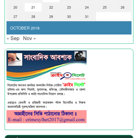
20
21
22
23
24
25
26
27
28
29
30
31
OCTOBER 2018
« Sep
Nov »