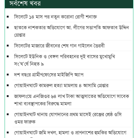
সর্বশেষ খবর
সিলেটে ১৪ মাস পর নতুন করোনা রোগী শনাক্ত
ছাতকে নাশকতার অভিযোগে আ. লীগের সভাপ‌তি আফতাব উদ্দিন
গ্রেপ্তার
সিলেটের মাজারে জীবনের শেষ গান গাইলেন ভৈরবী
সিলেটে ইউনিক ও বেঙ্গল পরিবহনের দুই বাসের মুখোমুখি
সং’ঘ’র্ষে নিহত ৯
দশ বছ‌রে গ্রামীণ‌ফো‌সের মাইজিপি অ্যাপ
গোয়াইনঘাটে কামরুল হত্যা মামলায় ৪ আসামি গ্রেপ্তার
জাফলংয়ে এনজিওর ৬৪ লাখ টাকা আত্মসাতের অভিযোগে সাবেক
শাখা ব্যবস্থাপকের বিরুদ্ধে মামলা
গোয়াইনঘাট থানায় যোগদানের প্রথম মাসেই রেঞ্জের শ্রেষ্ঠ ওসি
ওমর ফারুক
গোয়াইনঘাটে জমি দখল, হামলা ও প্রাণনাশের হুমকির অভিযোগে