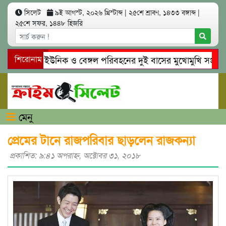
সিলেট
৯ই আগস্ট, ২০২৬ খ্রিস্টাব্দ
|
২৫শে শ্রাবণ, ১৪৩৩ বঙ্গাব্দ
|
২৫শে সফর, ১৪৪৮ হিজরি
সিলেটে ইউনিক ও বেঙ্গল পরিবহনের দুই বাসের মুখোমুখি সং’ঘ’র্ষে
শিরোনাম
গোয়াইনঘাটে প্রেমের ফাঁদে তরুণী পাচার: মাদকাসক্ত রিমালকে গ্রেপ্তা
মেনু
প্রেমের টানে রাজপরিবার ছাড়লেন রাজকন্যা
প্রকাশিত: ৯:৪১ অপরাহ্ণ, অক্টোবর ৩১, ২০১৮