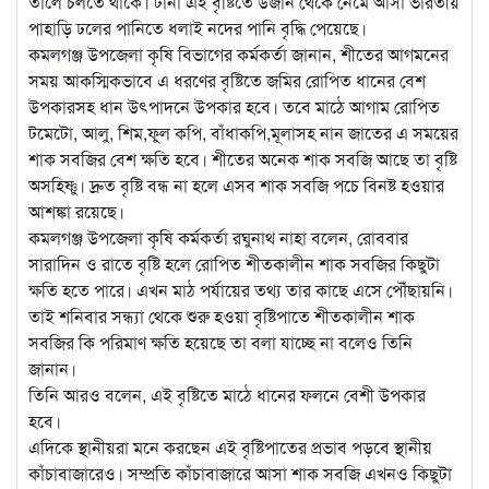
তালে চলতে থাকে। টানা এই বৃষ্টিতে উজান থেকে নেমে আসা ভারতীয়
পাহাড়ি ঢলের পানিতে ধলাই নদের পানি বৃদ্ধি পেয়েছে।
কমলগঞ্জ উপজেলা কৃষি বিভাগের কর্মকর্তা জানান, শীতের আগমনের
সময় আকস্মিকভাবে এ ধরণের বৃষ্টিতে জমির রোপিত ধানের বেশ
উপকারসহ ধান উৎপাদনে উপকার হবে। তবে মাঠে আগাম রোপিত
টমেটো, আলু, শিম,ফুল কপি, বাঁধাকপি,মূলাসহ নান জাতের এ সময়ের
শাক সবজির বেশ ক্ষতি হবে। শীতের অনেক শাক সবজি আছে তা বৃষ্টি
অসহিষ্ণু। দ্রুত বৃষ্টি বন্ধ না হলে এসব শাক সবজি পচে বিনষ্ট হওয়ার
আশঙ্কা রয়েছে।
কমলগঞ্জ উপজেলা কৃষি কর্মকর্তা রঘুনাথ নাহা বলেন, রোববার
সারাদিন ও রাতে বৃষ্টি হলে রোপিত শীতকালীন শাক সবজির কিছুটা
ক্ষতি হতে পারে। এখন মাঠ পর্যায়ের তথ্য তার কাছে এসে পৌঁছায়নি।
তাই শনিবার সন্ধ্যা থেকে শুরু হওয়া বৃষ্টিপাতে শীতকালীন শাক
সবজির কি পরিমাণ ক্ষতি হয়েছে তা বলা যাচ্ছে না বলেও তিনি
জানান।
তিনি আরও বলেন, এই বৃষ্টিতে মাঠে ধানের ফলনে বেশী উপকার
হবে।
এদিকে স্থানীয়রা মনে করছেন এই বৃষ্টিপাতের প্রভাব পড়বে স্থানীয়
কাঁচাবাজারেও। সম্প্রতি কাঁচাবাজারে আসা শাক সবজি এখনও কিছুটা