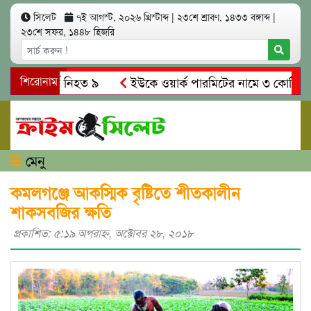
সিলেট
৭ই আগস্ট, ২০২৬ খ্রিস্টাব্দ
|
২৩শে শ্রাবণ, ১৪৩৩ বঙ্গাব্দ
|
২৩শে সফর, ১৪৪৮ হিজরি
 সং’ঘ’র্ষে নিহত ৯
শিরোনাম
ইউকে ওয়ার্ক পারমিটের নামে ৩ কোটি ৬০ লাখ
কে গ্রেপ্তারের দাবি স্থানীয়দের
গোয়াইনঘাটে আলিম উদ্দিনের নেত
মেনু
কমলগঞ্জে আকস্মিক বৃষ্টিতে শীতকালীন
শাকসবজির ক্ষতি
প্রকাশিত: ৫:১৯ অপরাহ্ণ, অক্টোবর ২৮, ২০১৮