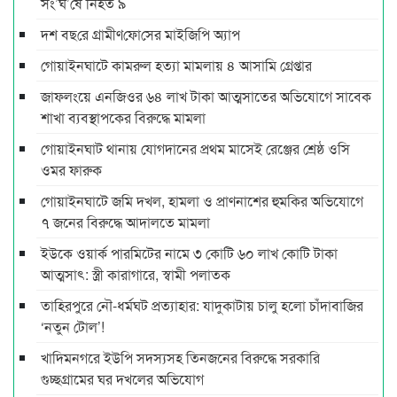
সং’ঘ’র্ষে নিহত ৯
দশ বছ‌রে গ্রামীণ‌ফো‌সের মাইজিপি অ্যাপ
গোয়াইনঘাটে কামরুল হত্যা মামলায় ৪ আসামি গ্রেপ্তার
জাফলংয়ে এনজিওর ৬৪ লাখ টাকা আত্মসাতের অভিযোগে সাবেক
শাখা ব্যবস্থাপকের বিরুদ্ধে মামলা
গোয়াইনঘাট থানায় যোগদানের প্রথম মাসেই রেঞ্জের শ্রেষ্ঠ ওসি
ওমর ফারুক
গোয়াইনঘাটে জমি দখল, হামলা ও প্রাণনাশের হুমকির অভিযোগে
৭ জনের বিরুদ্ধে আদালতে মামলা
ইউকে ওয়ার্ক পারমিটের নামে ৩ কোটি ৬০ লাখ কোটি টাকা
আত্মসাৎ: স্ত্রী কারাগারে, স্বামী পলাতক
তাহিরপুরে নৌ-ধর্মঘট প্রত্যাহার: যাদুকাটায় চালু হলো চাঁদাবাজির
‘নতুন টোল’!
খাদিমনগরে ইউপি সদস্যসহ তিনজনের বিরুদ্ধে সরকারি
গুচ্ছগ্রামের ঘর দখলের অভিযোগ