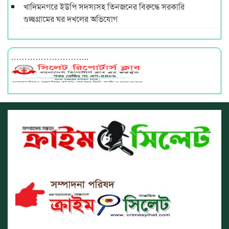
খাদিমনগরে ইউপি সদস্যসহ তিনজনের বিরুদ্ধে সরকারি
গুচ্ছগ্রামের ঘর দখলের অভিযোগ
………………………..