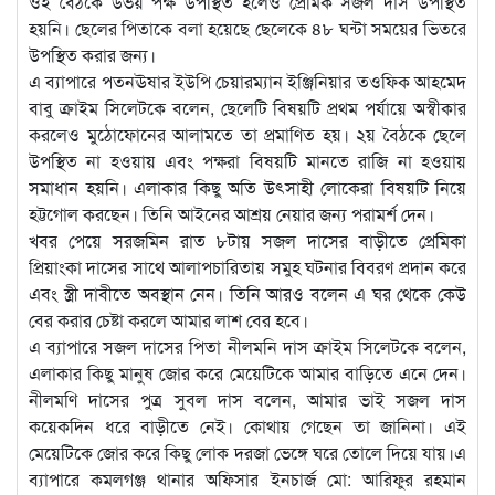
ওই বৈঠকে উভয় পক্ষ উপস্থিত হলেও প্রেমিক সজল দাস উপস্থিত
হয়নি। ছেলের পিতাকে বলা হয়েছে ছেলেকে ৪৮ ঘন্টা সময়ের ভিতরে
উপস্থিত করার জন্য।
এ ব্যাপারে পতনঊষার ইউপি চেয়ারম্যান ইঞ্জিনিয়ার তওফিক আহমেদ
বাবু ক্রাইম সিলেটকে বলেন, ছেলেটি বিষয়টি প্রথম পর্যায়ে অস্বীকার
করলেও মুঠোফোনের আলামতে তা প্রমাণিত হয়। ২য় বৈঠকে ছেলে
উপস্থিত না হওয়ায় এবং পক্ষরা বিষয়টি মানতে রাজি না হওয়ায়
সমাধান হয়নি। এলাকার কিছু অতি উৎসাহী লোকেরা বিষয়টি নিয়ে
হট্টগোল করছেন। তিনি আইনের আশ্রয় নেয়ার জন্য পরামর্শ দেন।
খবর পেয়ে সরজমিন রাত ৮টায় সজল দাসের বাড়ীতে প্রেমিকা
প্রিয়াংকা দাসের সাথে আলাপচারিতায় সমুহ ঘটনার বিবরণ প্রদান করে
এবং স্ত্রী দাবীতে অবস্থান নেন। তিনি আরও বলেন এ ঘর থেকে কেউ
বের করার চেষ্টা করলে আমার লাশ বের হবে।
এ ব্যাপারে সজল দাসের পিতা নীলমনি দাস ক্রাইম সিলেটকে বলেন,
এলাকার কিছু মানুষ জোর করে মেয়েটিকে আমার বাড়িতে এনে দেন।
নীলমণি দাসের পুত্র সুবল দাস বলেন, আমার ভাই সজল দাস
কয়েকদিন ধরে বাড়ীতে নেই। কোথায় গেছেন তা জানিনা। এই
মেয়েটিকে জোর করে কিছু লোক দরজা ভেঙ্গে ঘরে তোলে দিয়ে যায়।এ
ব্যাপারে কমলগঞ্জ থানার অফিসার ইনচার্জ মো: আরিফুর রহমান