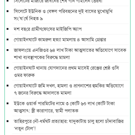
সিলেটের মাজারে জীবনের শেষ গান গাইলেন ভৈরবী
সিলেটে ইউনিক ও বেঙ্গল পরিবহনের দুই বাসের মুখোমুখি
সং’ঘ’র্ষে নিহত ৯
দশ বছ‌রে গ্রামীণ‌ফো‌সের মাইজিপি অ্যাপ
গোয়াইনঘাটে কামরুল হত্যা মামলায় ৪ আসামি গ্রেপ্তার
জাফলংয়ে এনজিওর ৬৪ লাখ টাকা আত্মসাতের অভিযোগে সাবেক
শাখা ব্যবস্থাপকের বিরুদ্ধে মামলা
গোয়াইনঘাট থানায় যোগদানের প্রথম মাসেই রেঞ্জের শ্রেষ্ঠ ওসি
ওমর ফারুক
গোয়াইনঘাটে জমি দখল, হামলা ও প্রাণনাশের হুমকির অভিযোগে
৭ জনের বিরুদ্ধে আদালতে মামলা
ইউকে ওয়ার্ক পারমিটের নামে ৩ কোটি ৬০ লাখ কোটি টাকা
আত্মসাৎ: স্ত্রী কারাগারে, স্বামী পলাতক
তাহিরপুরে নৌ-ধর্মঘট প্রত্যাহার: যাদুকাটায় চালু হলো চাঁদাবাজির
‘নতুন টোল’!