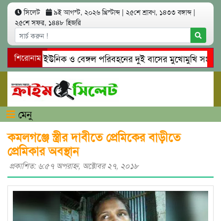
সিলেট
৯ই আগস্ট, ২০২৬ খ্রিস্টাব্দ
|
২৫শে শ্রাবণ, ১৪৩৩ বঙ্গাব্দ
|
২৫শে সফর, ১৪৪৮ হিজরি
সিলেটে ইউনিক ও বেঙ্গল পরিবহনের দুই বাসের মুখোমুখি সং’ঘ’র্ষে 
শিরোনাম
গোয়াইনঘাটে প্রেমের ফাঁদে তরুণী পাচার: মাদকাসক্ত রিমালকে গ্রেপ্তার
মেনু
কমলগঞ্জে স্ত্রীর দাবীতে প্রেমিকের বাড়ীতে
প্রেমিকার অবস্থান
প্রকাশিত: ৬:৫৭ অপরাহ্ণ, অক্টোবর ২৭, ২০১৮