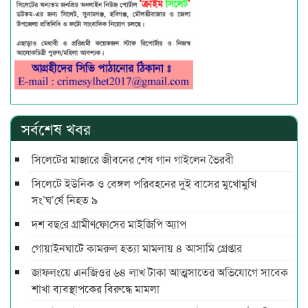
সর্বশেষ খবর
সিলেটের মাজারে জীবনের শেষ গান গাইলেন ভৈরবী
সিলেটে ইউনিক ও বেঙ্গল পরিবহনের দুই বাসের মুখোমুখি
সং’ঘ’র্ষে নিহত ৯
দশ বছ‌রে গ্রামীণ‌ফো‌সের মাইজিপি অ্যাপ
গোয়াইনঘাটে কামরুল হত্যা মামলায় ৪ আসামি গ্রেপ্তার
জাফলংয়ে এনজিওর ৬৪ লাখ টাকা আত্মসাতের অভিযোগে সাবেক
শাখা ব্যবস্থাপকের বিরুদ্ধে মামলা