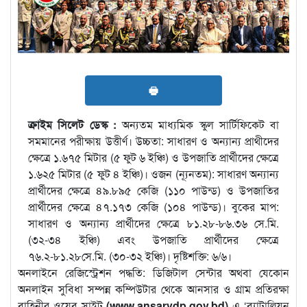
🖶
ক্রাইম সিলেট ডেস্ক :
অন্যতম মাধ্যমিক স্কুল সার্টিফিকেট বা
সমমানের পরীক্ষায় উত্তীর্ণ। উচ্চতা: সাধারণ ও অন্যান্য প্রাথীদের
ক্ষেত্রে ১.৬৭৫ মিটার (৫ ফুট ৬ ইঞ্চি) ও উপজাতি প্রার্থীদের ক্ষেত্রে
১.৬২৫ মিটার (৫ ফুট ৪ ইঞ্চি)। ওজন (ন্যূনতম): সাধারণ অন্যান্য
প্রার্থীদের ক্ষেত্রে ৪৯.৮৯৫ কেজি (১১০ পাউন্ড) ও উপজাতির
প্রার্থীদের ক্ষেত্রে ৪৭.১৭৩ কেজি (১০৪ পাউন্ড)। বুকের মাপ:
সাধারণ ও অন্যান্য প্রার্থীদের ক্ষেত্রে ৮১.২৮-৮৬.৩৬ সে.মি.
(৩২-৩৪ ইঞ্চি) এবং উপজাতি প্রার্থীদের ক্ষেত্রে
৭৬.২-৮১.২৮সে.মি. (৩০-৩২ ইঞ্চি)। দৃষ্টিশক্তি: ৬/৬।
অনলাইনে রেজিস্ট্রেশন পদ্ধতি: ডিজিটাল সেন্টার অথবা যেকোন
অনলাইন সুবিধা সম্পন্ন কম্পিউটার থেকে আনসার ও গ্রাম প্রতিরক্ষা
বাহিনীর ওয়েব সাইট
(www.ansarvdp.gov.bd)
এ ‘ব্যাটালিয়ন