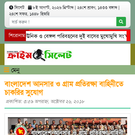
সিলেট
৮ই আগস্ট, ২০২৬ খ্রিস্টাব্দ
|
২৪শে শ্রাবণ, ১৪৩৩ বঙ্গাব্দ
|
২৪শে সফর, ১৪৪৮ হিজরি
সিলেটে ইউনিক ও বেঙ্গল পরিবহনের দুই বাসের মুখোমুখি সং’ঘ’র্ষে ন
শিরোনাম
গোয়াইনঘাটে প্রেমের ফাঁদে তরুণী পাচার: মাদকাসক্ত রিমালকে গ্রেপ্তারে
মেনু
বাংলাদেশ আনসার ও গ্রাম প্রতিরক্ষা বাহিনীতে
চাকরির সুযোগ
প্রকাশিত: ৩:৫৯ অপরাহ্ণ, অক্টোবর ২৬, ২০১৮