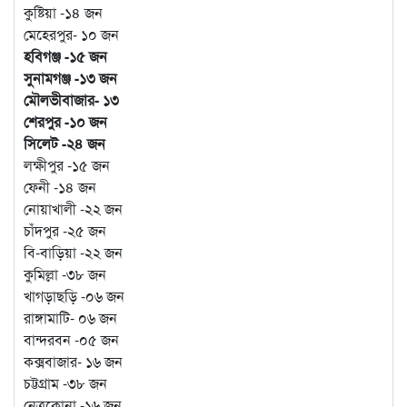
কুষ্টিয়া -১৪ জন
মেহেরপুর- ১০ জন
হবিগঞ্জ -১৫ জন
সুনামগঞ্জ -১৩ জন
মৌলভীবাজার- ১৩
শেরপুর -১০ জন
সিলেট -২৪ জন
লক্ষীপুর -১৫ জন
ফেনী -১৪ জন
নোয়াখালী -২২ জন
চাঁদপুর -২৫ জন
বি-বাড়িয়া -২২ জন
কুমিল্লা -৩৮ জন
খাগড়াছড়ি -০৬ জন
রাঙ্গামাটি- ০৬ জন
বান্দরবন -০৫ জন
কক্সবাজার- ১৬ জন
চট্টগ্রাম -৩৮ জন
নেত্রকোনা -১৬ জন