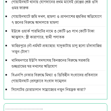
গোয়াইনঘাট থানায় যোগদানের প্রথম মাসেই রেঞ্জের শ্রেষ্ঠ ওসি
ওমর ফারুক
গোয়াইনঘাটে জমি দখল, হামলা ও প্রাণনাশের হুমকির অভিযোগে
৭ জনের বিরুদ্ধে আদালতে মামলা
ইউকে ওয়ার্ক পারমিটের নামে ৩ কোটি ৬০ লাখ কোটি টাকা
আত্মসাৎ: স্ত্রী কারাগারে, স্বামী পলাতক
তাহিরপুরে নৌ-ধর্মঘট প্রত্যাহার: যাদুকাটায় চালু হলো চাঁদাবাজির
‘নতুন টোল’!
খাদিমনগরে ইউপি সদস্যসহ তিনজনের বিরুদ্ধে সরকারি
গুচ্ছগ্রামের ঘর দখলের অভিযোগ
বিএনপি নেতার বিরুদ্ধে মিথ্যা ও ভিত্তিহীন সংবাদের প্রতিবাদে
গোয়াইনঘাট প্রেসক্লাবে সংবাদ সম্মেলন
সিলেটের চোরাচালান সাম্রাজ্যের নতুন নিয়ন্ত্রক কারা?
………………………..