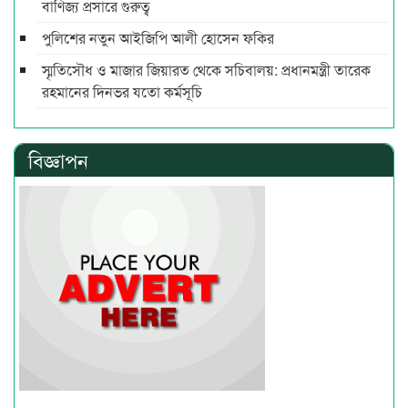
বাণিজ্য প্রসারে গুরুত্ব
পুলিশের নতুন আইজিপি আলী হোসেন ফকির
স্মৃতিসৌধ ও মাজার জিয়ারত থেকে সচিবালয়: প্রধানমন্ত্রী তারেক
রহমানের দিনভর যতো কর্মসূচি
বিজ্ঞাপন