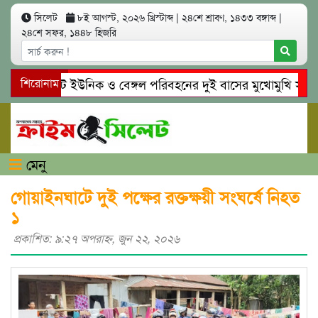
সিলেট
৮ই আগস্ট, ২০২৬ খ্রিস্টাব্দ
|
২৪শে শ্রাবণ, ১৪৩৩ বঙ্গাব্দ
|
২৪শে সফর, ১৪৪৮ হিজরি
সিলেটে ইউনিক ও বেঙ্গল পরিবহনের দুই বাসের মুখোমুখি সং’ঘ’র্ষ
শিরোনাম
গোয়াইনঘাটে প্রেমের ফাঁদে তরুণী পাচার: মাদকাসক্ত রিমালকে গ্রেপ্ত
মেনু
গোয়াইনঘাটে দুই পক্ষের রক্তক্ষয়ী সংঘর্ষে নিহত
১
প্রকাশিত: ৯:২৭ অপরাহ্ণ, জুন ২২, ২০২৬