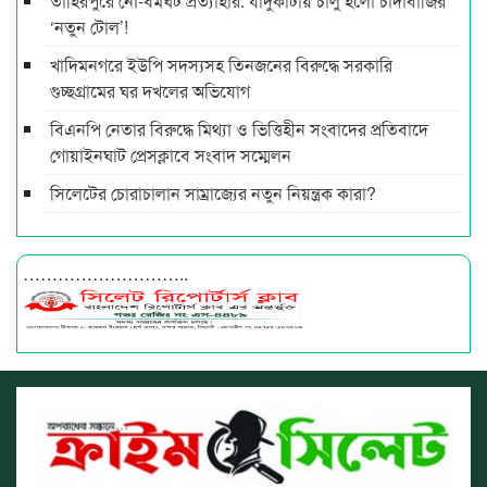
তাহিরপুরে নৌ-ধর্মঘট প্রত্যাহার: যাদুকাটায় চালু হলো চাঁদাবাজির
‘নতুন টোল’!
খাদিমনগরে ইউপি সদস্যসহ তিনজনের বিরুদ্ধে সরকারি
গুচ্ছগ্রামের ঘর দখলের অভিযোগ
বিএনপি নেতার বিরুদ্ধে মিথ্যা ও ভিত্তিহীন সংবাদের প্রতিবাদে
গোয়াইনঘাট প্রেসক্লাবে সংবাদ সম্মেলন
সিলেটের চোরাচালান সাম্রাজ্যের নতুন নিয়ন্ত্রক কারা?
………………………..