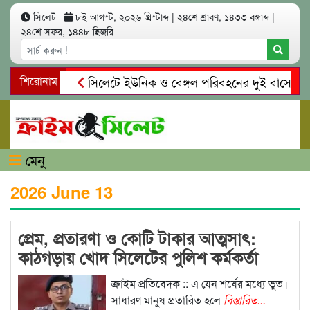
সিলেট
৮ই আগস্ট, ২০২৬ খ্রিস্টাব্দ
|
২৪শে শ্রাবণ, ১৪৩৩ বঙ্গাব্দ
|
২৪শে সফর, ১৪৪৮ হিজরি
ইলেন ভৈরবী
শিরোনাম
সিলেটে ইউনিক ও বেঙ্গল পরিবহনের দুই বাসের মুখো
 মাদকাসক্ত রিমালকে গ্রেপ্তারের দাবি স্থানীয়দের
গোয়াইনঘাটে আলি
মেনু
2026 June 13
প্রেম, প্রতারণা ও কোটি টাকার আত্মসাৎ:
কাঠগড়ায় খোদ সিলেটের পুলিশ কর্মকর্তা
সোহেল
ক্রাইম প্রতিবেদক :: এ যেন শর্ষের মধ্যে ভুত।
সাধারণ মানুষ প্রতারিত হলে
বিস্তারিত...