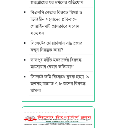
গুচ্ছগ্রামের ঘর দখলের অভিযোগ
বিএনপি নেতার বিরুদ্ধে মিথ্যা ও
ভিত্তিহীন সংবাদের প্রতিবাদে
গোয়াইনঘাট প্রেসক্লাবে সংবাদ
সম্মেলন
সিলেটের চোরাচালান সাম্রাজ্যের
নতুন নিয়ন্ত্রক কারা?
লালপুর ফাঁড়ি ইনচার্জের বিরুদ্ধে
মাসোয়ার নেয়ার অভিযোগ
সিলেটে জমি বিরোধে যুবক হত্যা: ৯
জনসহ অজ্ঞাত ৭-৮ জনের বিরুদ্ধে
মামলা
………………………..