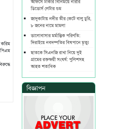
অফিসে টাকার বিনিময়ে নারীর
ডিভোর্স লেটার গুম
জাদুকাটায় নদীর তীর কেটে বালু চুরি,
৮ জনের নামে মামলা
ভালোবাসার মর্মান্তিক পরিণতি:
দিরাইয়ে নবদম্পতির বিষপানে মৃত্যু
ল করিম
িপিএম
ছাতকে সিএনজি রাখা নিয়ে দুই
গ্রামের রক্তক্ষয়ী সংঘর্ষ: পুলিশসহ
রুদ্ধে
আহত শতাধিক
বিজ্ঞাপন