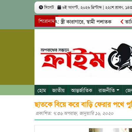
সিলেট
৬ই আগস্ট, ২০২৬ খ্রিস্টাব্দ
|
২২শে শ্রাবণ, ১৪৩৩
 কোটি টাকা আত্মসাৎ: স্ত্রী কারাগারে, স্বামী পলাতক
শিরোনাম
তাহিরপুরে 
বাজি ও শ্রমিকদের মারধর
নগরীতে কোটি টাকার সম্পত্তি দখলের চেষ
হোম
জাতীয়
আন্তর্জাতিক
রাজনীতি
জে
ছাতকে বিয়ে করে বাড়ি ফেরার পথে 
প্রকাশিত: ৭:৩৬ অপরাহ্ণ, জানুয়ারি ১৬, ২০২০