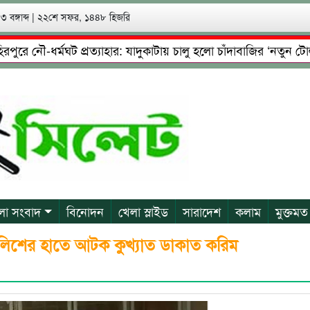
 বঙ্গাব্দ
|
২২শে সফর, ১৪৪৮ হিজরি
নৌ-ধর্মঘট প্রত্যাহার: যাদুকাটায় চালু হলো চাঁদাবাজির ‘নতুন টোল’!
্টা: গ্রেফতারের পর জামিনে মূক্ত রাসেল, আতঙ্কে পরিবার
প্রেম,
লা সংবাদ
বিনোদন
খেলা স্লাইড
সারাদেশ
কলাম
মুক্তমত
পুলিশের হাতে আটক কুখ্যাত ডাকাত করিম