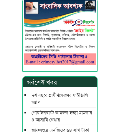
সর্বশেষ খবর
দশ বছ‌রে গ্রামীণ‌ফো‌সের মাইজিপি
অ্যাপ
গোয়াইনঘাটে কামরুল হত্যা মামলায়
৪ আসামি গ্রেপ্তার
জাফলংয়ে এনজিওর ৬৪ লাখ টাকা