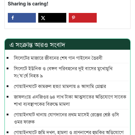
Sharing is caring!
এ সংক্রান্ত আরও সংবাদ
সিলেটের মাজারে জীবনের শেষ গান গাইলেন ভৈরবী
সিলেটে ইউনিক ও বেঙ্গল পরিবহনের দুই বাসের মুখোমুখি
সং’ঘ’র্ষে নিহত ৯
গোয়াইনঘাটে কামরুল হত্যা মামলায় ৪ আসামি গ্রেপ্তার
জাফলংয়ে এনজিওর ৬৪ লাখ টাকা আত্মসাতের অভিযোগে সাবেক
শাখা ব্যবস্থাপকের বিরুদ্ধে মামলা
গোয়াইনঘাট থানায় যোগদানের প্রথম মাসেই রেঞ্জের শ্রেষ্ঠ ওসি
ওমর ফারুক
গোয়াইনঘাটে জমি দখল, হামলা ও প্রাণনাশের হুমকির অভিযোগে