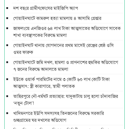
দশ বছ‌রে গ্রামীণ‌ফো‌সের মাইজিপি অ্যাপ
গোয়াইনঘাটে কামরুল হত্যা মামলায় ৪ আসামি গ্রেপ্তার
জাফলংয়ে এনজিওর ৬৪ লাখ টাকা আত্মসাতের অভিযোগে সাবেক
শাখা ব্যবস্থাপকের বিরুদ্ধে মামলা
গোয়াইনঘাট থানায় যোগদানের প্রথম মাসেই রেঞ্জের শ্রেষ্ঠ ওসি
ওমর ফারুক
গোয়াইনঘাটে জমি দখল, হামলা ও প্রাণনাশের হুমকির অভিযোগে
৭ জনের বিরুদ্ধে আদালতে মামলা
ইউকে ওয়ার্ক পারমিটের নামে ৩ কোটি ৬০ লাখ কোটি টাকা
আত্মসাৎ: স্ত্রী কারাগারে, স্বামী পলাতক
তাহিরপুরে নৌ-ধর্মঘট প্রত্যাহার: যাদুকাটায় চালু হলো চাঁদাবাজির
‘নতুন টোল’!
খাদিমনগরে ইউপি সদস্যসহ তিনজনের বিরুদ্ধে সরকারি
গুচ্ছগ্রামের ঘর দখলের অভিযোগ