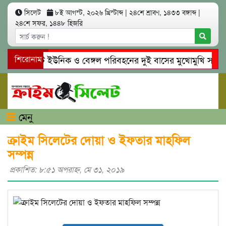
সিলেট
৮ই আগস্ট, ২০২৬ খ্রিস্টাব্দ
|
২৪শে শ্রাবণ, ১৪৩৩ বঙ্গাব্দ
|
২৪শে সফর, ১৪৪৮ হিজরি
সিলেটে ইউনিক ও বেঙ্গল পরিবহনের দুই বাসের মুখোমুখি সং’ঘ’র্ষ
শিরোনাম
গোয়াইনঘাটে প্রেমের ফাঁদে তরুণী পাচার: মাদকাসক্ত রিমালকে গ্রেপ্ত
মেনু
ক্রাইম সিলেটের দোয়া ও ইফতার মাহফিল
সম্পন্ন
প্রকাশিত: ৮:৫১ অপরাহ্ণ, মে ৩১, ২০১৯