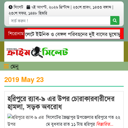
সিলেট
৭ই আগস্ট, ২০২৬ খ্রিস্টাব্দ
|
২৩শে শ্রাবণ, ১৪৩৩ বঙ্গাব্দ
|
২৩শে সফর, ১৪৪৮ হিজরি
শিরোনাম
সিলেটে ইউনিক ও বেঙ্গল পরিবহনের দুই বাসের মুখোমুখি সং’
গোয়াইনঘাটে প্রেমের ফাঁদে তরুণী পাচার: মাদকাসক্ত রিমালকে গ্
মেনু
2019 May 23
হরিপুরে র‌্যাব-৯ এর উপর চোরাকারবারীদের
হামলা, সড়ক অবরোধ
সিলেটের জৈন্তাপুর উপজেলার হরিপুরে গত ২২
মে বুধবার রাত ১১ টায় হরিপুর
বিস্তারিত...