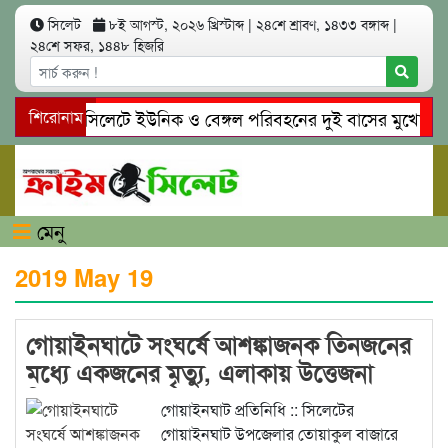
সিলেট
৮ই আগস্ট, ২০২৬ খ্রিস্টাব্দ
|
২৪শে শ্রাবণ, ১৪৩৩ বঙ্গাব্দ
|
২৪শে সফর, ১৪৪৮ হিজরি
শিরোনাম
সিলেটে ইউনিক ও বেঙ্গল পরিবহনের দুই বাসের মুখোমুখি সং
গোয়াইনঘাটে প্রেমের ফাঁদে তরুণী পাচার: মাদকাসক্ত রিমালকে 
মেনু
2019 May 19
গোয়াইনঘাটে সংঘর্ষে আশঙ্কাজনক তিনজনের
মধ্যে একজনের মৃত্যু, এলাকায় উত্তেজনা
বিরাজ
গোয়াইনঘাট প্রতিনিধি :: সিলেটের
গোয়াইনঘাট উপজেলার তোয়াকুল বাজারে