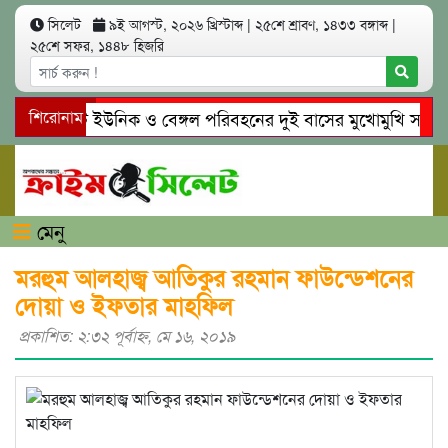
সিলেট
৯ই আগস্ট, ২০২৬ খ্রিস্টাব্দ
|
২৫শে শ্রাবণ, ১৪৩৩ বঙ্গাব্দ
|
২৫শে সফর, ১৪৪৮ হিজরি
সিলেটে ইউনিক ও বেঙ্গল পরিবহনের দুই বাসের মুখোমুখি সং’ঘ’র্ষ
শিরোনাম
গোয়াইনঘাটে প্রেমের ফাঁদে তরুণী পাচার: মাদকাসক্ত রিমালকে গ্রেপ্ত
মেনু
মরহুম আলহাজ্ব আতিকুর রহমান ফাউন্ডেশনের
দোয়া ও ইফতার মাহফিল
প্রকাশিত: ২:৩২ পূর্বাহ্ণ, মে ১৬, ২০১৯