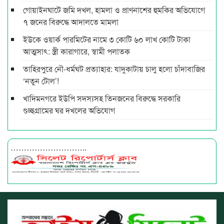
গোয়াইনঘাটে জমি দখল, হামলা ও প্রাণনাশের হুমকির অভিযোগে
৭ জনের বিরুদ্ধে আদালতে মামলা
ইউকে ওয়ার্ক পারমিটের নামে ৩ কোটি ৬০ লাখ কোটি টাকা
আত্মসাৎ: স্ত্রী কারাগারে, স্বামী পলাতক
তাহিরপুরে নৌ-ধর্মঘট প্রত্যাহার: যাদুকাটায় চালু হলো চাঁদাবাজির
‘নতুন টোল’!
খাদিমনগরে ইউপি সদস্যসহ তিনজনের বিরুদ্ধে সরকারি
গুচ্ছগ্রামের ঘর দখলের অভিযোগ
………………………..