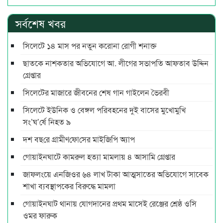
সর্বশেষ খবর
সিলেটে ১৪ মাস পর নতুন করোনা রোগী শনাক্ত
ছাতকে নাশকতার অভিযোগে আ. লীগের সভাপ‌তি আফতাব উদ্দিন
গ্রেপ্তার
সিলেটের মাজারে জীবনের শেষ গান গাইলেন ভৈরবী
সিলেটে ইউনিক ও বেঙ্গল পরিবহনের দুই বাসের মুখোমুখি
সং’ঘ’র্ষে নিহত ৯
দশ বছ‌রে গ্রামীণ‌ফো‌সের মাইজিপি অ্যাপ
গোয়াইনঘাটে কামরুল হত্যা মামলায় ৪ আসামি গ্রেপ্তার
জাফলংয়ে এনজিওর ৬৪ লাখ টাকা আত্মসাতের অভিযোগে সাবেক
শাখা ব্যবস্থাপকের বিরুদ্ধে মামলা
গোয়াইনঘাট থানায় যোগদানের প্রথম মাসেই রেঞ্জের শ্রেষ্ঠ ওসি
ওমর ফারুক