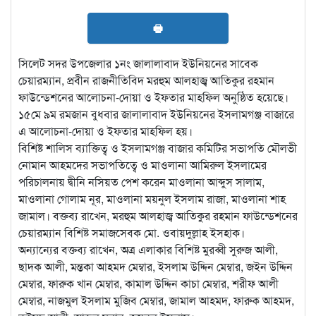
🖶
সিলেট সদর উপজেলার ১নং জালালাবাদ ইউনিয়নের সাবেক
চেয়ারম্যান, প্রবীন রাজনীতিবিদ মরহুম আলহাজ্ব আতিকুর রহমান
ফাউন্ডেশনের আলোচনা-দোয়া ও ইফতার মাহফিল অনুষ্ঠিত হয়েছে।
১৫মে ৯ম রমজান বুধবার জালালাবাদ ইউনিয়নের ইসলামগঞ্জ বাজারে
এ আলোচনা-দোয়া ও ইফতার মাহফিল হয়।
বিশিষ্ট শালিস ব্যাক্তিত্ব ও ইসলামগঞ্জ বাজার কমিটির সভাপতি মৌলভী
নোমান আহমদের সভাপতিত্বে ও মাওলানা আমিরুল ইসলামের
পরিচালনায় দ্বীনি নসিয়ত পেশ করেন মাওলানা আব্দুস সালাম,
মাওলানা গোলাম নূর, মাওলানা ময়নুল ইসলাম রাজা, মাওলানা শাহ
জামাল। বক্তব্য রাখেন, মরহুম আলহাজ্ব আতিকুর রহমান ফাউন্ডেশনের
চেয়ারম্যান বিশিষ্ট সমাজসেবক মো. ওবায়দুল্লাহ ইসহাক।
অন্যান্যের বক্তব্য রাখেন, অত্র এলাকার বিশিষ্ট মুরব্বী সুরুজ আলী,
ছাদক আলী, মন্তকা আহমদ মেম্বার, ইসলাম উদ্দিন মেম্বার, জইন উদ্দিন
মেম্বার, ফারুক খান মেম্বার, কামাল উদ্দিন কাচা মেম্বার, শরীফ আলী
মেম্বার, নাজমুল ইসলাম মুজিব মেম্বার, জামাল আহমদ, ফারুক আহমদ,