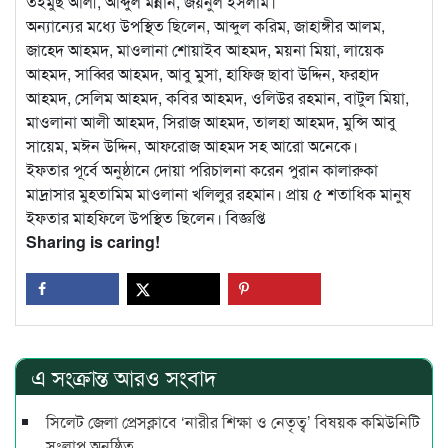
তইমুছ আলী, আব্দুল মন্নান, জয়নুল ইসলাম।
অন্যান্যের মধ্যে উপস্থিত ছিলেন, আব্দুল করিম, জাহাঙ্গীর আলম,
জাহেদ আহমদ, মাওলানা শোয়াইব আহমদ, ময়না মিয়া, লায়েক
আহমদ, সাব্বির আহমদ, আবু মুসা, হাফিজ ছাবা উদ্দিন, ফরহাদ
আহমদ, সেলিম আহমদ, কবির আহমদ, ওলিউর রহমান, বাটুল মিয়া,
মাওলানা আলী আহমদ, সিরাজ আহমদ, তালহা আহমদ, মুন্সি আবু
সায়েম, মঈন উদ্দিন, আফরোজ আহমদ সহ আরো অনেকে।
ইফতার পূর্বে অনুষ্ঠানে দোয়া পরিচালনা করেন পুরান কালারুকা
মাদ্রাসার মুহতামিম মাওলানা খলিলুর রহমান। প্রায় ৫ শতাধিক মানুষ
ইফতার মাহফিলে উপস্থিত ছিলেন। বিজ্ঞপ্তি
Sharing is caring!
এ সংক্রান্ত আরও সংবাদ
সিলেট জেলা প্রেসক্লাবে ‘নারীর শিক্ষা ও নেতৃত্ব’ বিষয়ক কমিউনিটি
সংলাপ অনুষ্ঠিত