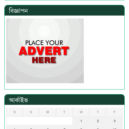
বিজ্ঞাপন
আর্কাইভ
S
S
M
T
W
T
F
1
2
3