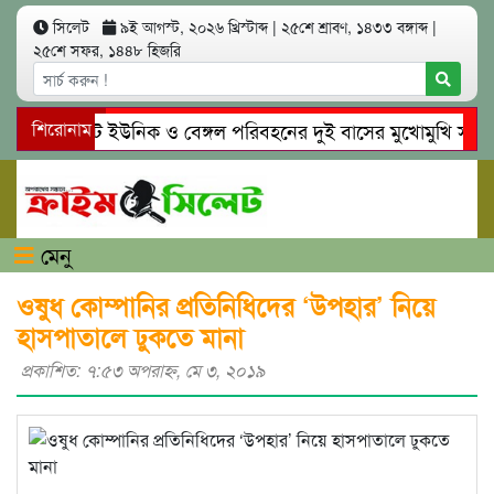
সিলেট
৯ই আগস্ট, ২০২৬ খ্রিস্টাব্দ
|
২৫শে শ্রাবণ, ১৪৩৩ বঙ্গাব্দ
|
২৫শে সফর, ১৪৪৮ হিজরি
সিলেটে ইউনিক ও বেঙ্গল পরিবহনের দুই বাসের মুখোমুখি সং’ঘ’র্ষ
শিরোনাম
গোয়াইনঘাটে প্রেমের ফাঁদে তরুণী পাচার: মাদকাসক্ত রিমালকে গ্রেপ্ত
মেনু
ওষুধ কোম্পানির প্রতিনিধিদের ‘উপহার’ নিয়ে
হাসপাতালে ঢুকতে মানা
প্রকাশিত: ৭:৫৩ অপরাহ্ণ, মে ৩, ২০১৯