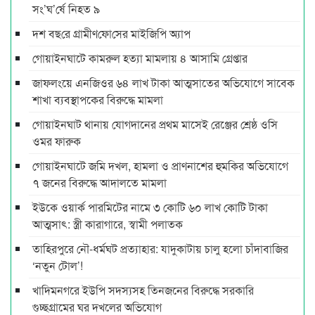
সং’ঘ’র্ষে নিহত ৯
দশ বছ‌রে গ্রামীণ‌ফো‌সের মাইজিপি অ্যাপ
গোয়াইনঘাটে কামরুল হত্যা মামলায় ৪ আসামি গ্রেপ্তার
জাফলংয়ে এনজিওর ৬৪ লাখ টাকা আত্মসাতের অভিযোগে সাবেক
শাখা ব্যবস্থাপকের বিরুদ্ধে মামলা
গোয়াইনঘাট থানায় যোগদানের প্রথম মাসেই রেঞ্জের শ্রেষ্ঠ ওসি
ওমর ফারুক
গোয়াইনঘাটে জমি দখল, হামলা ও প্রাণনাশের হুমকির অভিযোগে
৭ জনের বিরুদ্ধে আদালতে মামলা
ইউকে ওয়ার্ক পারমিটের নামে ৩ কোটি ৬০ লাখ কোটি টাকা
আত্মসাৎ: স্ত্রী কারাগারে, স্বামী পলাতক
তাহিরপুরে নৌ-ধর্মঘট প্রত্যাহার: যাদুকাটায় চালু হলো চাঁদাবাজির
‘নতুন টোল’!
খাদিমনগরে ইউপি সদস্যসহ তিনজনের বিরুদ্ধে সরকারি
গুচ্ছগ্রামের ঘর দখলের অভিযোগ